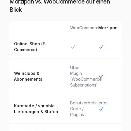
Marzipan vs. WooCommerce auf einen
Blick
WooCommerce
Marzipan
Feature
Marzipan im Vergleich zu WooCommerce
Online-Shop (E-
Ja
Ja
Commerce)
Über
Weinclubs &
Plugin
Ja
Abonnements
(WooCommerce
Subscriptions)
Benutzerdefinierter
Kuratierte / variable
Ja
Code /
Lieferungen & Stufen
Plugins