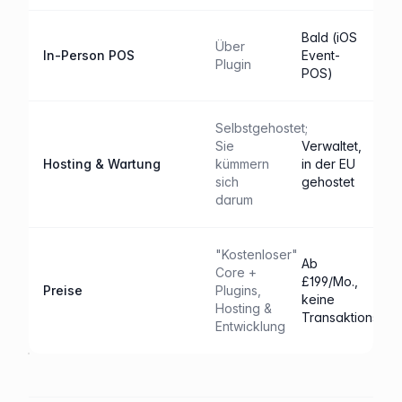
Bald (iOS
Über
In-Person POS
Event-
Plugin
POS)
Selbstgehostet;
Sie
Verwaltet,
Hosting & Wartung
kümmern
in der EU
sich
gehostet
darum
"Kostenloser"
Ab
Core +
£199/Mo.,
Preise
Plugins,
keine
Hosting &
Transaktionsge
Entwicklung