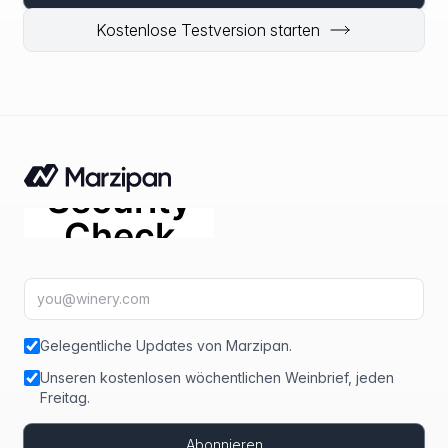
Kostenlose Testversion starten
E-Mail-Adresse
fir
Gelegentliche Updates von Marzipan.
Unseren kostenlosen wöchentlichen Weinbrief, jeden
Freitag.
Abonnieren