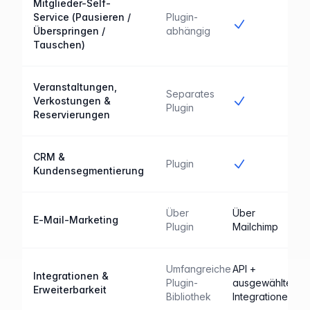
Mitglieder-Self-
Service (Pausieren /
Plugin-
Ja
Überspringen /
abhängig
Tauschen)
Veranstaltungen,
Separates
Ja
Verkostungen &
Plugin
Reservierungen
CRM &
Ja
Plugin
Kundensegmentierung
Über
Über
E-Mail-Marketing
Plugin
Mailchimp
Umfangreiche
API +
Integrationen &
Plugin-
ausgewählte
Erweiterbarkeit
Bibliothek
Integrationen