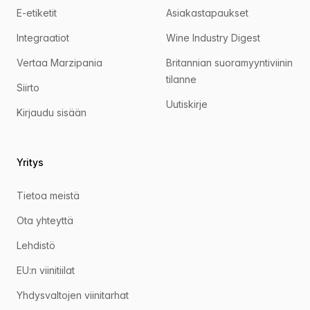
E-etiketit
Asiakastapaukset
Integraatiot
Wine Industry Digest
Vertaa Marzipania
Britannian suoramyyntiviinin
tilanne
Siirto
Uutiskirje
Kirjaudu sisään
Yritys
Tietoa meistä
Ota yhteyttä
Lehdistö
EU:n viinitiilat
Yhdysvaltojen viinitarhat