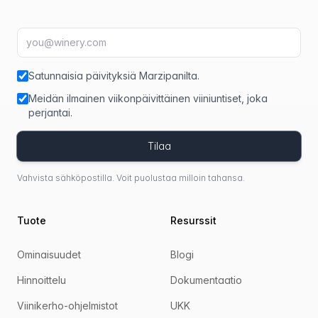
Sähköpostiosoite
fir
Satunnaisia päivityksiä Marzipanilta.
Meidän ilmainen viikonpäivittäinen viiniuntiset, joka
perjantai.
Tilaa
Vahvista sähköpostilla. Voit puolustaa milloin tahansa.
Tuote
Resurssit
Ominaisuudet
Blogi
Hinnoittelu
Dokumentaatio
Viinikerho-ohjelmistot
UKK