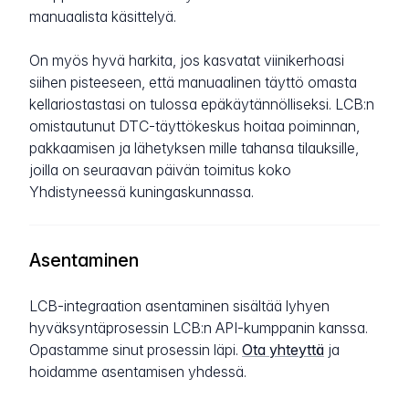
manuaalista käsittelyä.
On myös hyvä harkita, jos kasvatat viinikerhoasi
siihen pisteeseen, että manuaalinen täyttö omasta
kellariostastasi on tulossa epäkäytännölliseksi. LCB:n
omistautunut DTC-täyttökeskus hoitaa poiminnan,
pakkaamisen ja lähetyksen mille tahansa tilauksille,
joilla on seuraavan päivän toimitus koko
Yhdistyneessä kuningaskunnassa.
Asentaminen
LCB-integraation asentaminen sisältää lyhyen
hyväksyntäprosessin LCB:n API-kumppanin kanssa.
Opastamme sinut prosessin läpi.
Ota yhteyttä
ja
hoidamme asentamisen yhdessä.