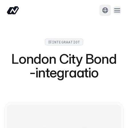
Avaa 
Vaihda kiel
INTEGRAATIOT
London City Bond
-integraatio