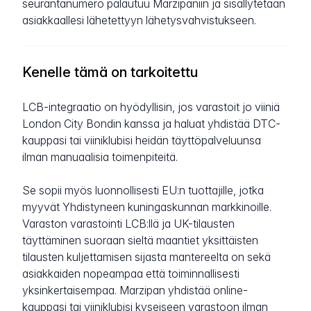
seurantanumero palautuu Marzipaniin ja sisällytetään
asiakkaallesi lähetettyyn lähetysvahvistukseen.
Kenelle tämä on tarkoitettu
LCB-integraatio on hyödyllisin, jos varastoit jo viiniä
London City Bondin kanssa ja haluat yhdistää DTC-
kauppasi tai viiniklubisi heidän täyttöpalveluunsa
ilman manuaalisia toimenpiteitä.
Se sopii myös luonnollisesti EU:n tuottajille, jotka
myyvät Yhdistyneen kuningaskunnan markkinoille.
Varaston varastointi LCB:llä ja UK-tilausten
täyttäminen suoraan sieltä maantiet yksittäisten
tilausten kuljettamisen sijasta mantereelta on sekä
asiakkaiden nopeampaa että toiminnallisesti
yksinkertaisempaa. Marzipan yhdistää online-
kauppasi tai viiniklubisi kyseiseen varastoon ilman