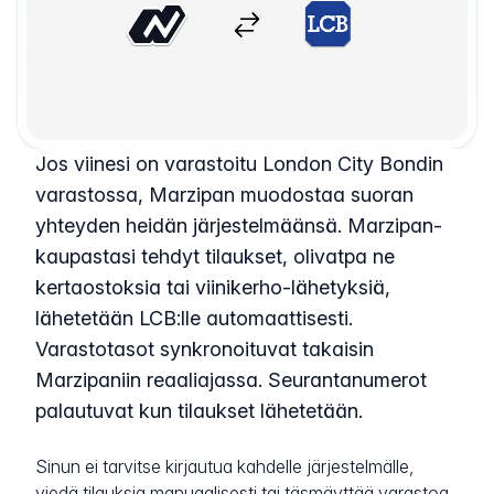
Jos viinesi on varastoitu London City Bondin
varastossa, Marzipan muodostaa suoran
yhteyden heidän järjestelmäänsä. Marzipan-
kaupastasi tehdyt tilaukset, olivatpa ne
kertaostoksia tai viinikerho-lähetyksiä,
lähetetään LCB:lle automaattisesti.
Varastotasot synkronoituvat takaisin
Marzipaniin reaaliajassa. Seurantanumerot
palautuvat kun tilaukset lähetetään.
Sinun ei tarvitse kirjautua kahdelle järjestelmälle,
viedä tilauksia manuaalisesti tai täsmäyttää varastoa