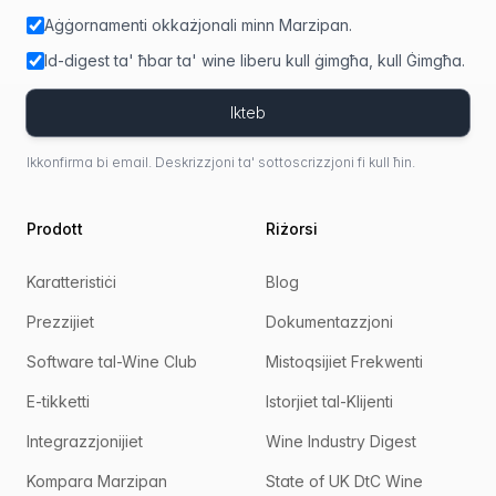
Aġġornamenti okkażjonali minn Marzipan.
Id-digest ta' ħbar ta' wine liberu kull ġimgħa, kull Ġimgħa.
Ikteb
Ikkonfirma bi email. Deskrizzjoni ta' sottoscrizzjoni fi kull ħin.
Prodott
Riżorsi
Karatteristiċi
Blog
Prezzijiet
Dokumentazzjoni
Software tal-Wine Club
Mistoqsijiet Frekwenti
E-tikketti
Istorjiet tal-Klijenti
Integrazzjonijiet
Wine Industry Digest
Kompara Marzipan
State of UK DtC Wine