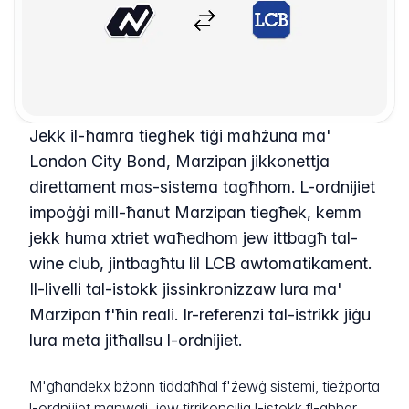
Jekk il-ħamra tiegħek tiġi maħżuna ma'
London City Bond, Marzipan jikkonettja
direttament mas-sistema tagħhom. L-ordnijiet
impoġġi mill-ħanut Marzipan tiegħek, kemm
jekk huma xtriet waħedhom jew ittbagħ tal-
wine club, jintbagħtu lil LCB awtomatikament.
Il-livelli tal-istokk jissinkronizzaw lura ma'
Marzipan f'ħin reali. Ir-referenzi tal-istrikk jiġu
lura meta jitħallsu l-ordnijiet.
M'għandekx bżonn tiddaħħal f'żewġ sistemi, tieżporta
l-ordnijiet manwali, jew tirrikoncilia l-istokk fl-aħħar