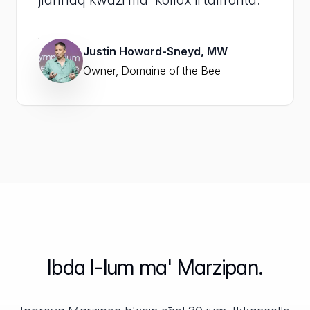
jlaħħaq kważi ma' kollox li taffronta.”
Justin Howard-Sneyd, MW
Owner, Domaine of the Bee
Ibda l-lum ma' Marzipan.