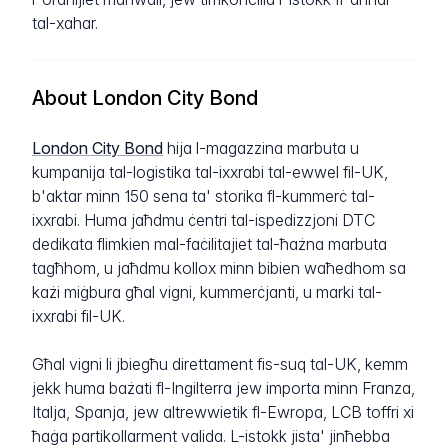
tal-xahar.
About London City Bond
London City Bond
hija l-magazzina marbuta u
kumpanija tal-logistika tal-ixxrabi tal-ewwel fil-UK,
b'aktar minn 150 sena ta' storika fl-kummerċ tal-
ixxrabi. Huma jaħdmu ċentri tal-ispedizzjoni DTC
dedikata flimkien mal-faċilitajiet tal-ħażna marbuta
tagħhom, u jaħdmu kollox minn bibien waħedhom sa
każi miġbura għal vigni, kummerċjanti, u marki tal-
ixxrabi fil-UK.
Għal vigni li jbiegħu direttament fis-suq tal-UK, kemm
jekk huma bażati fl-Ingilterra jew importa minn Franza,
Italja, Spanja, jew altrewwietik fl-Ewropa, LCB toffri xi
ħaġa partikollarment valida. L-istokk jista' jinħebba