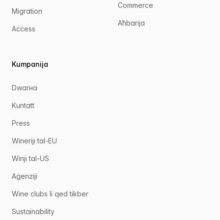
Commerce
Migration
Aħbarija
Aċċess
Kumpanija
Dwarна
Kuntatt
Press
Wineriji tal-EU
Winji tal-US
Aġenziji
Wine clubs li qed tikber
Sustainability