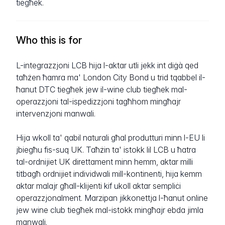
tiegħek.
Who this is for
L-integrazzjoni LCB hija l-aktar utli jekk int diġà qed
taħżen ħamra ma' London City Bond u trid tqabbel il-
ħanut DTC tiegħek jew il-wine club tiegħek mal-
operazzjoni tal-ispedizzjoni tagħhom mingħajr
intervenzjoni manwali.
Hija wkoll ta' qabil naturali għal produtturi minn l-EU li
jbiegħu fis-suq UK. Taħżin ta' istokk lil LCB u ħatra
tal-ordnijiet UK direttament minn hemm, aktar milli
titbagħ ordnijiet individwali mill-kontinenti, hija kemm
aktar malajr għall-klijenti kif ukoll aktar sempliċi
operazzjonalment. Marzipan jikkonettja l-ħanut online
jew wine club tiegħek mal-istokk mingħajr ebda jimla
manwali.