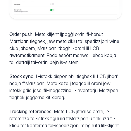
Order push.
Meta klijent ijpoġġi ordni fl-ħanut
Marzipan tiegħek, jew meta ċiklu ta' spedizzjoni wine
club jaħdem, Marzipan itbagħ l-ordni lil LCB
awtomatikament. Ebda espòrt manwali, ebda kopja
ta' dettalji tal-ordni bejn is-sistemi.
Stock sync.
L-istokk disponibbli tiegħek lil LCB jibqa'
ħdejn f'Marzipan. Meta każa jitaqqad lil ordni jew
istokk ġdid jasal fil-magazzina, l-inventorju Marzipan
tiegħek jaġġorna kif xieraq.
Tracking references.
Meta LCB jitħallsa ordni, ir-
referenza tal-istrikk tiġi lura f'Marzipan u tinkluża fil-
ktieb ta' konferma tal-ispedizzjoni mibgħuta lill-klijent