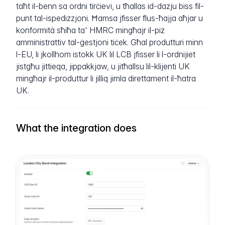
taħt il-benn sa ordni tirċievi, u tħallas id-dazju biss fil-
punt tal-ispedizzjoni. Ħamsa jfisser flus-ħajja aħjar u
konformità sħiħa ta' HMRC mingħajr il-piż
amministrattiv tal-ġestjoni tiċek. Għal produtturi minn
l-EU, li jkollhom istokk UK lil LCB jfisser li l-ordnijiet
jistgħu jittieqa, jippakkjaw, u jitħallsu lil-klijenti UK
mingħajr il-produttur li jilliq jimla direttament il-ħatra
UK.
What the integration does