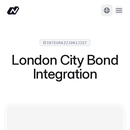
Iftaħ
Ibdel il-lin
INTEGRAZZJONIJIET
London City Bond
Integration