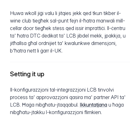
Huwa wkoll jiġi valu li jitqies jekk qed tkun tikber il-
wine club tiegħek sal-punt fejn il-ħatra manwali mill-
cellar door tiegħek stess qed issir imprattiċi. Il-ċentru
ta' ħatra DTC dedikat ta' LCB jibdel mekk, jpakkja, u
jitħallsa għal ordnijiet ta' kwalunkwe dimensjoni,
b'ħatra nett li ġarr il-UK.
Setting it up
Il-konfigurazzjoni tal-integrazzjoni LCB tinvolvi
proċess ta' approvazzjoni qasira ma' partner API ta'
LCB. Ħaġa nibgħatu-jtaqqabul.
Ikkuntatjana
u ħaġa
nibgħatu-jtakku l-konfigurazzjoni flimkien.