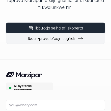
Ipprova Marzipan b'xejn għal 30 jum. Ikkanċella
fi kwalunkwe ħin.
Ibbukkja sejħa ta' skoperta
Ibda l-prova b'xejn tiegħek
Indirizz email
fir