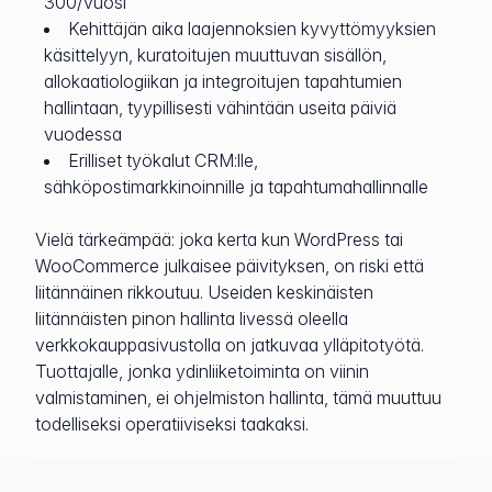
300/vuosi
Kehittäjän aika laajennoksien kyvyttömyyksien
käsittelyyn, kuratoitujen muuttuvan sisällön,
allokaatiologiikan ja integroitujen tapahtumien
hallintaan, tyypillisesti vähintään useita päiviä
vuodessa
Erilliset työkalut CRM:lle,
sähköpostimarkkinoinnille ja tapahtumahallinnalle
Vielä tärkeämpää: joka kerta kun WordPress tai
WooCommerce julkaisee päivityksen, on riski että
liitännäinen rikkoutuu. Useiden keskinäisten
liitännäisten pinon hallinta livessä oleella
verkkokauppasivustolla on jatkuvaa ylläpitotyötä.
Tuottajalle, jonka ydinliiketoiminta on viinin
valmistaminen, ei ohjelmiston hallinta, tämä muuttuu
todelliseksi operatiiviseksi taakaksi.