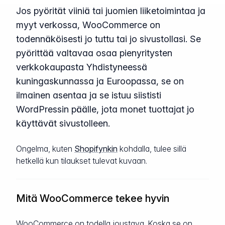
Jos pyörität viiniä tai juomien liiketoimintaa ja
myyt verkossa, WooCommerce on
todennäköisesti jo tuttu tai jo sivustollasi. Se
pyörittää valtavaa osaa pienyritysten
verkkokaupasta Yhdistyneessä
kuningaskunnassa ja Euroopassa, se on
ilmainen asentaa ja se istuu siististi
WordPressin päälle, jota monet tuottajat jo
käyttävät sivustolleen.
Ongelma, kuten
Shopifynkin
kohdalla, tulee sillä
hetkellä kun tilaukset tulevat kuvaan.
Mitä WooCommerce tekee hyvin
WooCommerce on todella joustava. Koska se on