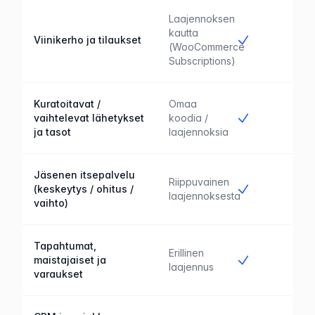
Laajennoksen
kautta
Kyllä
Viinikerho ja tilaukset
(WooCommerce
Subscriptions)
Kuratoitavat /
Omaa
Kyllä
vaihtelevat lähetykset
koodia /
ja tasot
laajennoksia
Jäsenen itsepalvelu
Riippuvainen
Kyllä
(keskeytys / ohitus /
laajennoksesta
vaihto)
Tapahtumat,
Erillinen
Kyllä
maistajaiset ja
laajennus
varaukset