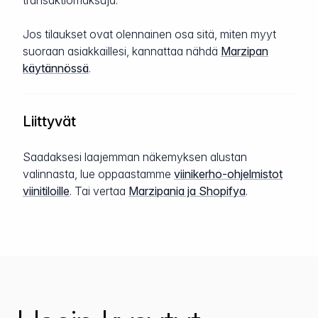
transaktiomaksuja.
Jos tilaukset ovat olennainen osa sitä, miten myyt
suoraan asiakkaillesi, kannattaa nähdä
Marzipan
käytännössä
.
Liittyvät
Saadaksesi laajemman näkemyksen alustan
valinnasta, lue oppaastamme
viinikerho-ohjelmistot
viinitiloille
. Tai vertaa
Marzipania ja Shopifya
.