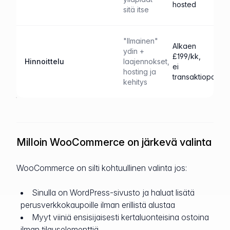
hosted
sitä itse
"Ilmainen"
Alkaen
ydin +
£199/kk,
Hinnoittelu
laajennokset,
ei
hosting ja
transaktiopalkkio
kehitys
Milloin WooCommerce on järkevä valinta
WooCommerce on silti kohtuullinen valinta jos:
Sinulla on WordPress-sivusto ja haluat lisätä
perusverkkokaupoille ilman erillistä alustaa
Myyt viiniä ensisijaisesti kertaluonteisina ostoina
ilman tilauselementtiä