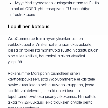
Myyt Yhdistyneeseen kuningaskuntaan tai EU:iin
ja haluat GDPR-yhteensopivaa, EU-isännöityä
infrastruktuuria
Lopullinen katsaus
WooCommerce toimii hyvin yksinkertaiseen
verkkokaupalle. Viinikerhoille ja juomakuvauksille,
joissa on todellista monimutkaisuutta, vaadittu plugin-
pino tulee kalliiksi, hauraaksi ja aikaa vieväksi
ylläpitää.
Rakensimme Marzipanin täsmälleen siihen
käyttötapaukseen, jota WooCommerce ei käsittele
hyvin: kuvaukseen pohjautuvaan kauppaan, jossa
sisällöt vaihtelevat, jäsenillä on eri tasot ja
tapahtumat ovat osa jäsenyyskokemus. Hinnoittelu
alkaa 199 £/kuukausi, eikä tilauksien arvolle peritä