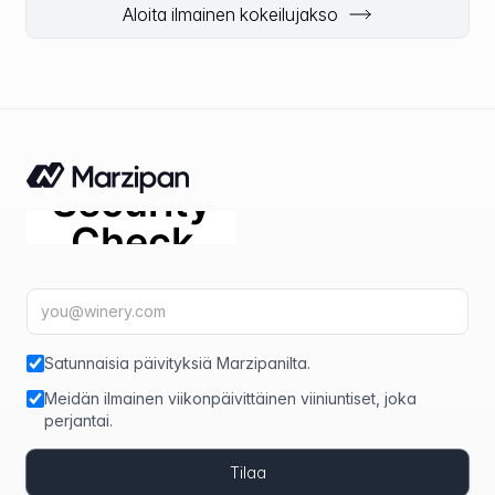
Aloita ilmainen kokeilujakso
Sähköpostiosoite
fir
Satunnaisia päivityksiä Marzipanilta.
Meidän ilmainen viikonpäivittäinen viiniuntiset, joka
perjantai.
Tilaa