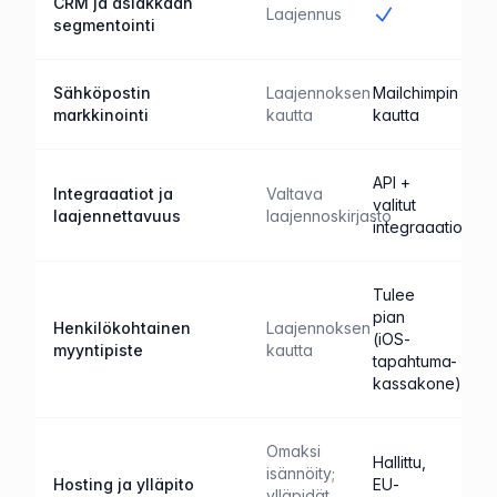
CRM ja asiakkaan
Kyllä
Laajennus
segmentointi
Sähköpostin
Laajennoksen
Mailchimpin
markkinointi
kautta
kautta
API +
Integraaatiot ja
Valtava
valitut
laajennettavuus
laajennoskirjasto
integraaatiot
Tulee
pian
Henkilökohtainen
Laajennoksen
(iOS-
myyntipiste
kautta
tapahtuma-
kassakone)
Omaksi
Hallittu,
isännöity;
Hosting ja ylläpito
EU-
ylläpidät