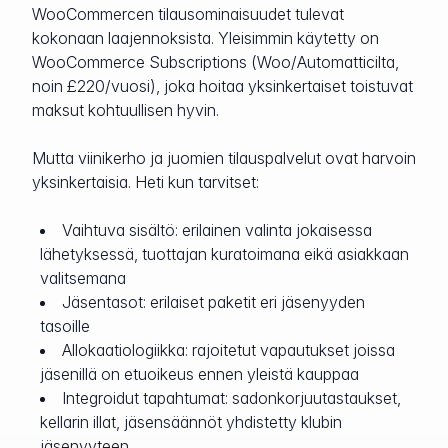
WooCommercen tilausominaisuudet tulevat
kokonaan laajennoksista. Yleisimmin käytetty on
WooCommerce Subscriptions (Woo/Automatticilta,
noin £220/vuosi), joka hoitaa yksinkertaiset toistuvat
maksut kohtuullisen hyvin.
Mutta viinikerho ja juomien tilauspalvelut ovat harvoin
yksinkertaisia. Heti kun tarvitset:
Vaihtuva sisältö: erilainen valinta jokaisessa
lähetyksessä, tuottajan kuratoimana eikä asiakkaan
valitsemana
Jäsentasot: erilaiset paketit eri jäsenyyden
tasoille
Allokaatiologiikka: rajoitetut vapautukset joissa
jäsenillä on etuoikeus ennen yleistä kauppaa
Integroidut tapahtumat: sadonkorjuutastaukset,
kellarin illat, jäsensäännöt yhdistetty klubin
jäsenyyteen