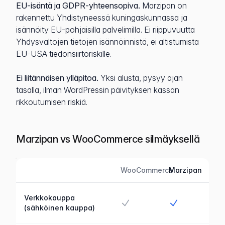
EU-isäntä ja GDPR-yhteensopiva.
Marzipan on
rakennettu Yhdistyneessä kuningaskunnassa ja
isännöity EU-pohjaisilla palvelimilla. Ei riippuvuutta
Yhdysvaltojen tietojen isännöinnistä, ei altistumista
EU-USA tiedonsiirtoriskille.
Ei liitännäisen ylläpitoa.
Yksi alusta, pysyy ajan
tasalla, ilman WordPressin päivityksen kassan
rikkoutumisen riskiä.
Marzipan vs WooCommerce silmäyksellä
WooCommerce
Marzipan
Ominaisuus
Marzipan verrattuna WooCommerce
Verkkokauppa
Kyllä
Kyllä
(sähköinen kauppa)