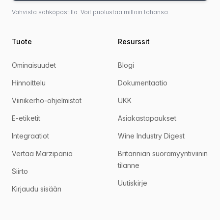
Vahvista sähköpostilla. Voit puolustaa milloin tahansa.
Tuote
Resurssit
Ominaisuudet
Blogi
Hinnoittelu
Dokumentaatio
Viinikerho-ohjelmistot
UKK
E-etiketit
Asiakastapaukset
Integraatiot
Wine Industry Digest
Vertaa Marzipania
Britannian suoramyyntiviinin
tilanne
Siirto
Uutiskirje
Kirjaudu sisään