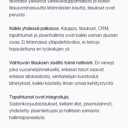
aloittaisit yleisestä verkkokauppamallista ja lisäisit
tilausominaisuutta liitännäisten kautta, tilaukset ovat
perusta.
Kaikki yhdessä paikassa.
Kauppa, tilaukset, CRM,
tapahtumat ja jäsenhallinta ovat kaikki saman alustan
osaa. Ei liitännäisiä ylläpidettäväksi, ei tietoja
hajautettuna eri työkalujen yli.
Vaihtuvan tilauksen sisältö toimii natiivisti.
Eri viinejä
joka vuosineljänneksellä, erilaiset tasot saavat
erilaisia allokaatioita, viinitaitelijan kuratoidut
lähetykset, kaikki käsitelty ilman omaa kehitystyötä.
Tapahtumat ovat integroituja.
Sadonkorjuutastaukset, kellarin illat, jäsensäännöt,
yhdistetty jäsentietojasi ja hallitaan samasta
hallintapaneelista.