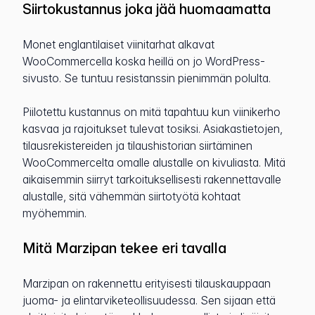
Siirtokustannus joka jää huomaamatta
Monet englantilaiset viinitarhat alkavat
WooCommercella koska heillä on jo WordPress-
sivusto. Se tuntuu resistanssin pienimmän polulta.
Piilotettu kustannus on mitä tapahtuu kun viinikerho
kasvaa ja rajoitukset tulevat tosiksi. Asiakastietojen,
tilausrekistereiden ja tilaushistorian siirtäminen
WooCommercelta omalle alustalle on kivuliasta. Mitä
aikaisemmin siirryt tarkoituksellisesti rakennettavalle
alustalle, sitä vähemmän siirtotyötä kohtaat
myöhemmin.
Mitä Marzipan tekee eri tavalla
Marzipan on rakennettu erityisesti tilauskauppaan
juoma- ja elintarviketeollisuudessa. Sen sijaan että