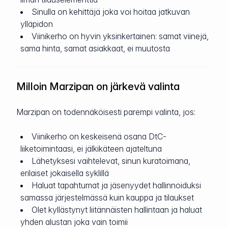
Sinulla on kehittäjä joka voi hoitaa jatkuvan
ylläpidon
Viinikerho on hyvin yksinkertainen: samat viinejä,
sama hinta, samat asiakkaat, ei muutosta
Milloin Marzipan on järkevä valinta
Marzipan on todennäköisesti parempi valinta, jos:
Viinikerho on keskeisenä osana DtC-
liiketoimintaasi, ei jälkikäteen ajateltuna
Lähetyksesi vaihtelevat, sinun kuratoimana,
erilaiset jokaisella syklillä
Haluat tapahtumat ja jäsenyydet hallinnoiduksi
samassa järjestelmässä kuin kauppa ja tilaukset
Olet kyllästynyt liitännäisten hallintaan ja haluat
yhden alustan joka vain toimii