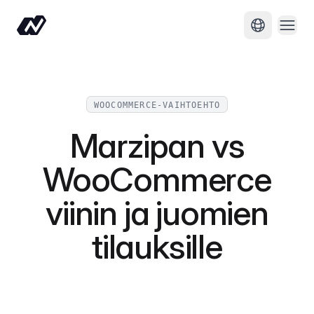
Avaa 
Vaihda kiel
WOOCOMMERCE-VAIHTOEHTO
Marzipan vs
WooCommerce
viinin ja juomien
tilauksille