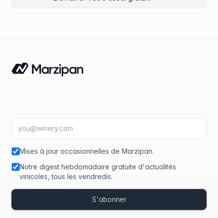
Adresse e-mail
fir
Mises à jour occasionnelles de Marzipan.
Notre digest hebdomadaire gratuite d'actualités
vinicoles, tous les vendredis.
S'abonner