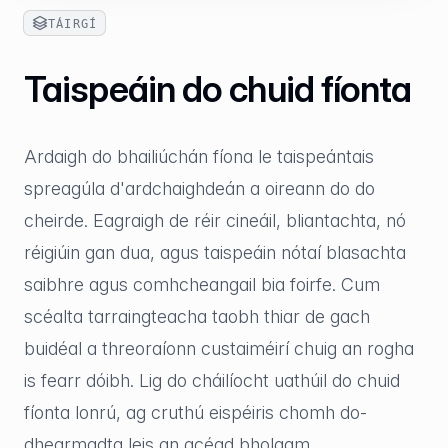
TÁIRGÍ
Taispeáin do chuid fíonta
Ardaigh do bhailiúchán fíona le taispeántais
spreagúla d'ardchaighdeán a oireann do do
cheirde. Eagraigh de réir cineáil, bliantachta, nó
réigiúin gan dua, agus taispeáin nótaí blasachta
saibhre agus comhcheangail bia foirfe. Cum
scéalta tarraingteacha taobh thiar de gach
buidéal a threoraíonn custaiméirí chuig an rogha
is fearr dóibh. Lig do cháilíocht uathúil do chuid
fíonta lonrú, ag cruthú eispéiris chomh do-
dhearmadta leis an gcéad bholgam.