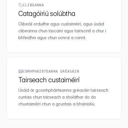
CLIBEANNA
Catagóiriú solúbtha
Clibeáil orduithe agus custaiméirí, agus úsáid
clibeanna chun lascainí agus tairiscintí a chur i
bhfeidhm agus chun sonraí a roinnt.
COMHPHÁIRTEANNA GRÉASÁIN
Tairseach custaiméirí
Úsáid ár gcomhpháirteanna gréasáin tairseach
cuntais chun tairseach a sholáthar do do
chustaiméirí chun a gcuntais a bhainistiú.