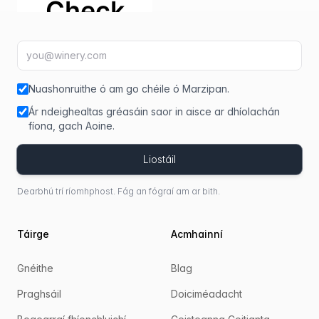
Seoladh ríomhphoist
fir
Nuashonruithe ó am go chéile ó Marzipan.
Ár ndeighealtas gréasáin saor in aisce ar dhíolachán
fíona, gach Aoine.
Liostáil
Dearbhú trí ríomhphost. Fág an fógraí am ar bith.
Táirge
Acmhainní
Gnéithe
Blag
Praghsáil
Doiciméadacht