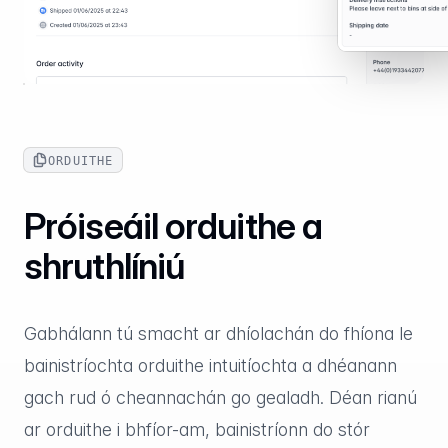
ORDUITHE
Próiseáil orduithe a
shruthlíniú
Gabhálann tú smacht ar dhíolachán do fhíona le
bainistríochta orduithe intuitíochta a dhéanann
gach rud ó cheannachán go gealadh. Déan rianú
ar orduithe i bhfíor-am, bainistríonn do stór