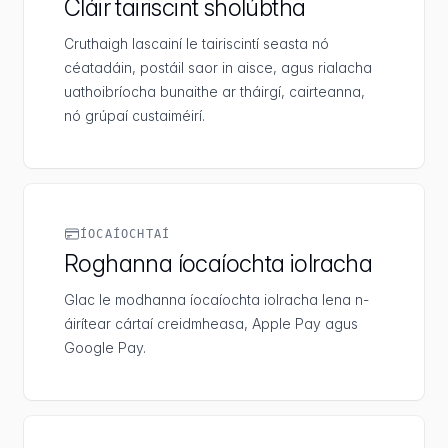
Cláir tairiscint sholúbtha
Cruthaigh lascainí le tairiscintí seasta nó
céatadáin, postáil saor in aisce, agus rialacha
uathoibríocha bunaithe ar tháirgí, cairteanna,
nó grúpaí custaiméirí.
ÍOCAÍOCHTAÍ
Roghanna íocaíochta iolracha
Glac le modhanna íocaíochta iolracha lena n-
áirítear cártaí creidmheasa, Apple Pay agus
Google Pay.