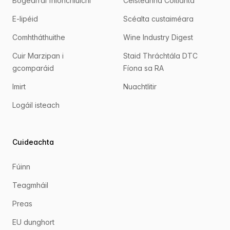
Bogearraí fhíonchluichí
Ceisteanna Coitianta
E-lipéid
Scéalta custaiméara
Comhtháthuithe
Wine Industry Digest
Cuir Marzipan i
Staid Thráchtála DTC
gcomparáid
Fíona sa RA
Imirt
Nuachtlitir
Logáil isteach
Cuideachta
Fúinn
Teagmháil
Preas
EU dunghort