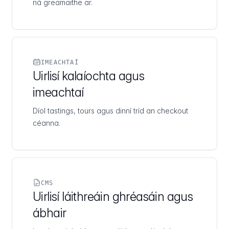
ná greamaithe ar.
IMEACHTAÍ
Uirlisí kalaíochta agus
imeachtaí
Díol tastings, tours agus dinní tríd an checkout
céanna.
CMS
Uirlisí láithreáin ghréasáin agus
ábhair