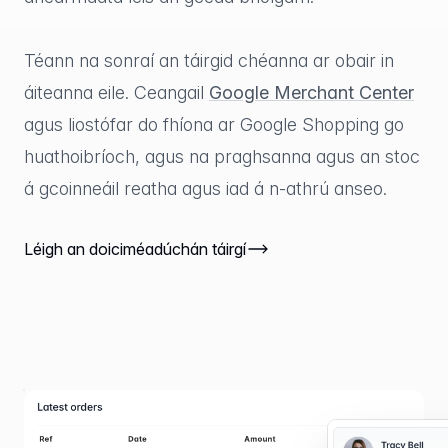
Téann na sonraí an táirgid chéanna ar obair in
áiteanna eile. Ceangail
Google Merchant Center
agus liostófar do fhíona ar Google Shopping go
huathoibríoch, agus na praghsanna agus an stoc
á gcoinneáil reatha agus iad á n-athrú anseo.
Léigh an doiciméadúchán táirgí