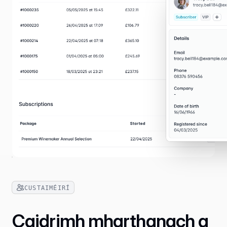
CUSTAIMÉIRÍ
Caidrimh mharthanach a