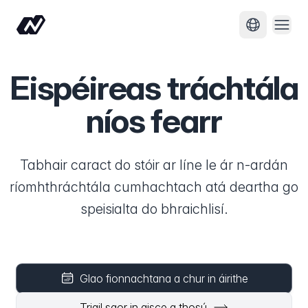
Oscai
Athraigh t
Eispéireas tráchtála
níos fearr
Tabhair caract do stóir ar líne le ár n-ardán
ríomhthráchtála cumhachtach atá deartha go
speisialta do bhraichlisí.
Glao fionnachtana a chur in áirithe
Triail saor in aisce a thosú