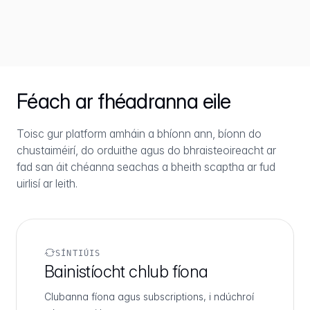
Féach ar fhéadranna eile
Toisc gur platform amháin a bhíonn ann, bíonn do
chustaiméirí, do orduithe agus do bhraisteoireacht ar
fad san áit chéanna seachas a bheith scaptha ar fud
uirlisí ar leith.
SÍNTIÚIS
Bainistíocht chlub fíona
Clubanna fíona agus subscriptions, i ndúchroí