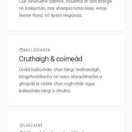
Cuir oiriúnuithe saibhre, solúbtha ar aon tháirge
nó bailiúchán, mar shampla nótaí blais, eolas
feirme fíona, nó lipéid réigiúnda.
BAILIÚCHÁIN
Cruthaigh & coimeád
Úsáid bailiúcháin chun táirgí, leathanaigh,
blogphostálacha nó naisc sheachtracha a
ghrúpáil le chéile chun roghchláir agus
bailiúcháin táirgí a chruthú.
LASCAINÍ