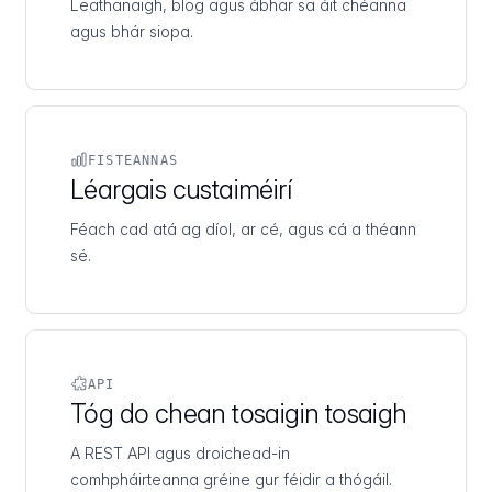
Leathanaigh, blog agus ábhar sa áit chéanna
agus bhár siopa.
FISTEANNAS
Léargais custaiméirí
Féach cad atá ag díol, ar cé, agus cá a théann
sé.
API
Tóg do chean tosaigin tosaigh
A REST API agus droichead-in
comhpháirteanna gréine gur féidir a thógáil.