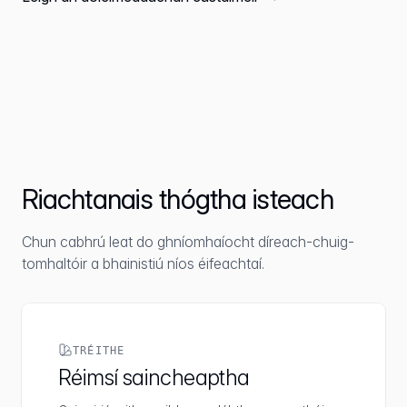
Riachtanais thógtha isteach
Chun cabhrú leat do ghníomhaíocht díreach-chuig-
tomhaltóir a bhainistiú níos éifeachtaí.
TRÉITHE
Réimsí saincheaptha