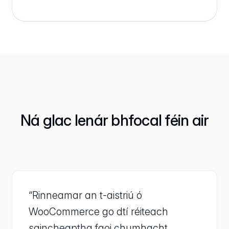
Ná glac lenár bhfocal féin air
“Rinneamar an t-aistriú ó
WooCommerce go dtí réiteach
saincheaptha faoi chumhacht