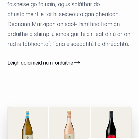
faisnéise go foluain, agus soláthar do
chustaiméirí le taithí seiceouta gan ghealadh.
Déanann Marzipan an saol-thimthriall iomlán
orduithe a shimpliú ionas gur féidir leat díriú ar an
rud is tábhachtaí: fíona eisceachtúil a dhréachtú.
Léigh doiciméid na n-orduithe