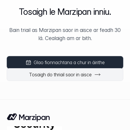
Tosaigh le Marzipan inniu.
Bain triail as Marzipan saor in aisce ar feadh 30
lá. Cealaigh am ar bith.
Glao fionnachtana a chur in áirithe
Tosaigh do thriail saor in aisce