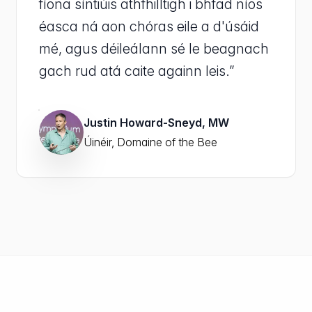
fíona síntiúis athfhilltigh i bhfad níos
éasca ná aon chóras eile a d'úsáid
mé, agus déileálann sé le beagnach
gach rud atá caite againn leis.”
Justin Howard-Sneyd, MW
Úinéir, Domaine of the Bee