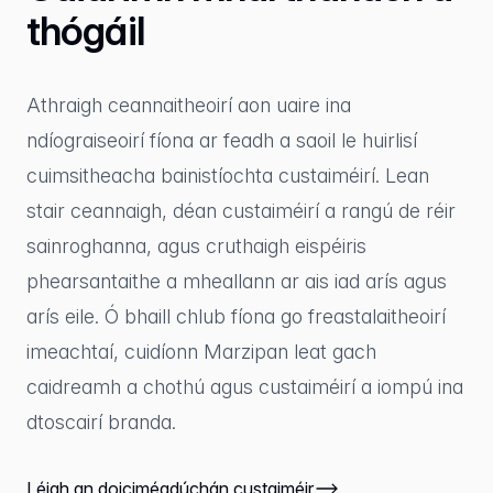
thógáil
Athraigh ceannaitheoirí aon uaire ina
ndíograiseoirí fíona ar feadh a saoil le huirlisí
cuimsitheacha bainistíochta custaiméirí. Lean
stair ceannaigh, déan custaiméirí a rangú de réir
sainroghanna, agus cruthaigh eispéiris
phearsantaithe a mheallann ar ais iad arís agus
arís eile. Ó bhaill chlub fíona go freastalaitheoirí
imeachtaí, cuidíonn Marzipan leat gach
caidreamh a chothú agus custaiméirí a iompú ina
dtoscairí branda.
Léigh an doiciméadúchán custaiméir