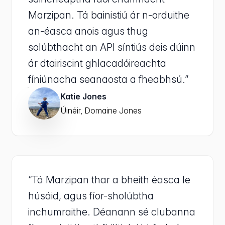
Marzipan. Tá bainistiú ár n-orduithe
an-éasca anois agus thug
solúbthacht an API síntiús deis dúinn
ár dtairiscint ghlacadóireachta
fíniúnacha seanaosta a fheabhsú.”
Katie Jones
Úinéir, Domaine Jones
“Tá Marzipan thar a bheith éasca le
húsáid, agus fíor-sholúbtha
inchumraithe. Déanann sé clubanna