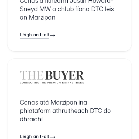
Conas a ritheann Justin Howard-
Sneyd MW a chlub fíona DTC leis
an Marzipan
Léigh an t-alt
Conas atá Marzipan ina
phlataform athruitheach DTC do
dhraichí
Léigh an t-alt