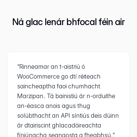
Ná glac lenár bhfocal féin air
“Rinneamar an t-aistriú ó
WooCommerce go dtí réiteach
saincheaptha faoi chumhacht
Marzipan. Tá bainistiú ár n-orduithe
an-éasca anois agus thug
solúbthacht an API síntiús deis dúinn
ár dtairiscint ghlacadóireachta
fíniúnacha seanaosta a fheabhsú.”