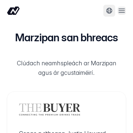
Oscai
Athraigh t
Marzipan san bhreacs
Clúdach neamhspleách ar Marzipan
agus ár gcustaiméirí.