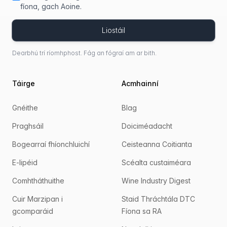
fíona, gach Aoine.
Liostáil
Dearbhú trí ríomhphost. Fág an fógraí am ar bith.
Táirge
Acmhainní
Gnéithe
Blag
Praghsáil
Doiciméadacht
Bogearraí fhíonchluichí
Ceisteanna Coitianta
E-lipéid
Scéalta custaiméara
Comhtháthuithe
Wine Industry Digest
Cuir Marzipan i
Staid Thráchtála DTC
gcomparáid
Fíona sa RA