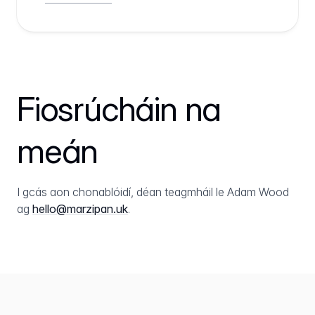
Fiosrúcháin na
meán
I gcás aon chonablóidí, déan teagmháil le Adam Wood
ag
hello@marzipan.uk
.