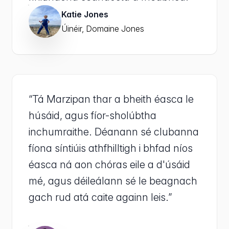
Katie Jones
Úinéir, Domaine Jones
“Tá Marzipan thar a bheith éasca le
húsáid, agus fíor-sholúbtha
inchumraithe. Déanann sé clubanna
fíona síntiúis athfhilltigh i bhfad níos
éasca ná aon chóras eile a d'úsáid
mé, agus déileálann sé le beagnach
gach rud atá caite againn leis.”