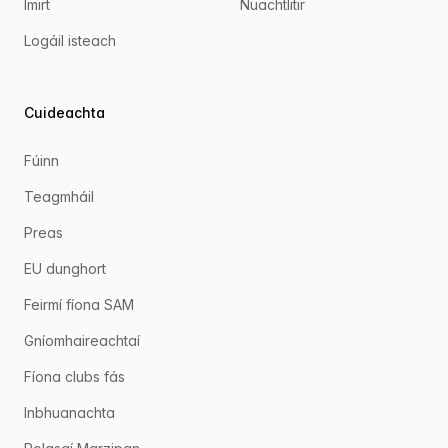
Imirt
Nuachtlitir
Logáil isteach
Cuideachta
Fúinn
Teagmháil
Preas
EU dunghort
Feirmí fíona SAM
Gníomhaireachtaí
Fíona clubs fás
Inbhuanachta