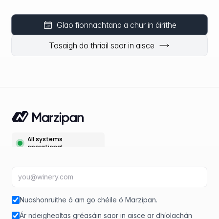
Glao fionnachtana a chur in áirithe
Tosaigh do thriail saor in aisce
Seoladh ríomhphoist
fir
Nuashonruithe ó am go chéile ó Marzipan.
Ár ndeighealtas gréasáin saor in aisce ar dhíolachán