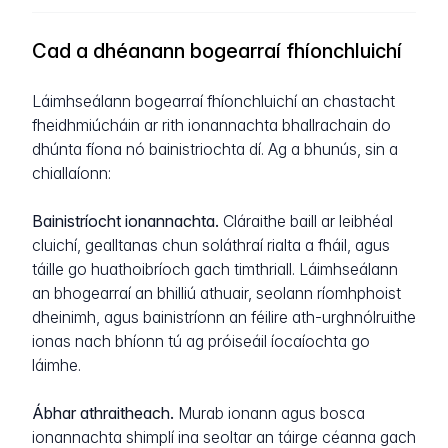
Cad a dhéanann bogearraí fhíonchluichí
Láimhseálann bogearraí fhíonchluichí an chastacht
fheidhmiúcháin ar rith ionannachta bhallrachain do
dhúnta fíona nó bainistriochta dí. Ag a bhunús, sin a
chiallaíonn:
Bainistríocht ionannachta.
Cláraithe baill ar leibhéal
cluichí, gealltanas chun soláthraí rialta a fháil, agus
táille go huathoibríoch gach timthriall. Láimhseálann
an bhogearraí an bhilliú athuair, seolann ríomhphoist
dheinimh, agus bainistríonn an féilire ath-urghnólruithe
ionas nach bhíonn tú ag próiseáil íocaíochta go
láimhe.
Ábhar athraitheach.
Murab ionann agus bosca
ionannachta shimplí ina seoltar an táirge céanna gach