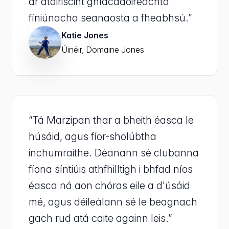
ár dtairiscint ghlacadóireachta
fíniúnacha seanaosta a fheabhsú.”
Katie Jones
Úinéir, Domaine Jones
“Tá Marzipan thar a bheith éasca le
húsáid, agus fíor-sholúbtha
inchumraithe. Déanann sé clubanna
fíona síntiúis athfhilltigh i bhfad níos
éasca ná aon chóras eile a d'úsáid
mé, agus déileálann sé le beagnach
gach rud atá caite againn leis.”