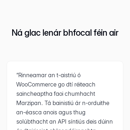
Ná glac lenár bhfocal féin air
“Rinneamar an t-aistriú ó
WooCommerce go dtí réiteach
saincheaptha faoi chumhacht
Marzipan. Tá bainistiú ár n-orduithe
an-éasca anois agus thug
solúbthacht an API síntiús deis dúinn