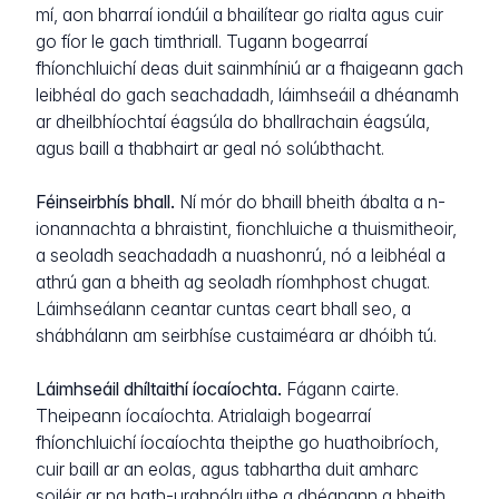
mí, aon bharraí iondúil a bhailítear go rialta agus cuir
go fíor le gach timthriall. Tugann bogearraí
fhíonchluichí deas duit sainmhíniú ar a fhaigeann gach
leibhéal do gach seachadadh, láimhseáil a dhéanamh
ar dheilbhíochtaí éagsúla do bhallrachain éagsúla,
agus baill a thabhairt ar geal nó solúbthacht.
Féinseirbhís bhall.
Ní mór do bhaill bheith ábalta a n-
ionannachta a bhraistint, fionchluiche a thuismitheoir,
a seoladh seachadadh a nuashonrú, nó a leibhéal a
athrú gan a bheith ag seoladh ríomhphost chugat.
Láimhseálann ceantar cuntas ceart bhall seo, a
shábhálann am seirbhíse custaiméara ar dhóibh tú.
Láimhseáil dhíltaithí íocaíochta.
Fágann cairte.
Theipeann íocaíochta. Atrialaigh bogearraí
fhíonchluichí íocaíochta theipthe go huathoibríoch,
cuir baill ar an eolas, agus tabhartha duit amharc
soiléir ar na hath-urghnólruithe a dhéanann a bheith