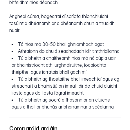
bhfeidhm níos déanach.
Ar gheal cúrsa, bogearraí dílscríofa fhíonchluichí
tosúint a dhéanamh ar a dhéanamh chun a thuaidh
nuair:
Tá níos mó 30-50 bhall ghníomhach agat
Athraíonn do chuid seachadadh idir timthriallanna
Tú a bheith a chaitheamh níos mó ná cúpla uair
ar bhainistríocht ath-urghnólruithe, íocaíochta
theipthe, agus iarratais bhall gach mí
Tú a bheith ag fhostaithe bhall imeachtaí agus ag
streachailt a bhainistiú an imeall idir do chuid cluichí
liosta agus do liosta fógraí imeacht
Tú a bheith ag socrú a fhásann ar an cluiche
agus a thoil ar bhunús ar bharramhar a scéalanna
Comparáid ardáin