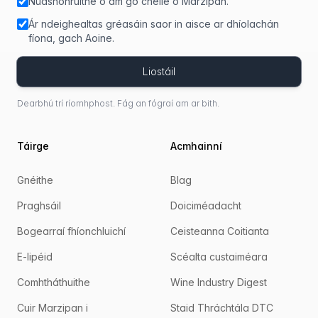
Nuashonruithe ó am go chéile ó Marzipan.
Ár ndeighealtas gréasáin saor in aisce ar dhíolachán
fíona, gach Aoine.
Liostáil
Dearbhú trí ríomhphost. Fág an fógraí am ar bith.
Táirge
Acmhainní
Gnéithe
Blag
Praghsáil
Doiciméadacht
Bogearraí fhíonchluichí
Ceisteanna Coitianta
E-lipéid
Scéalta custaiméara
Comhtháthuithe
Wine Industry Digest
Cuir Marzipan i
Staid Thráchtála DTC