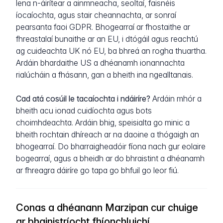
lena n-áirítear a ainmneacha, seoltaí, faisnéis
íocaíochta, agus stair cheannachta, ar sonraí
pearsanta faoi GDPR. Bhogearraí ar fhostaithe ar
fhreastalaí bunaithe ar an EU, i dtógáil agus reachtú
ag cuideachta UK nó EU, ba bhreá an rogha thuartha.
Ardáin bhardaithe US a dhéanamh ionannachta
rialúcháin a fhásann, gan a bheith ina ngealltanais.
Cad atá cosúil le tacaíochta i ndáiríre?
Ardáin mhór a
bheith acu ionad cuidíochta agus bots
choimhdeachta. Ardáin bhig, speisialta go minic a
bheith rochtain dhíreach ar na daoine a thógaigh an
bhogearraí. Do bharraigheadóir fíona nach gur eolaire
bogearraí, agus a bheidh ar do bhraistint a dhéanamh
ar fhreagra dáiríre go tapa go bhfuil go leor fiú.
Conas a dhéanann Marzipan cur chuige
ar bhainistríocht fhíonchluichí