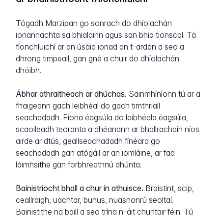
Tógadh Marzipan go sonrach do dhíolachán
ionannachta sa bhialainn agus san bhia tionscal. Tá
fíonchluichí ar an úsáid ionad an t-ardán a seo a
dhrong timpeall, gan gné a chuir do dhíolachán
dhóibh.
Ábhar athraitheach ar dhúchas.
Sainmhíníonn tú ar a
fhaigeann gach leibhéal do gach timthriall
seachadadh. Fíona éagsúla do leibhéala éagsúla,
scaoileadh teoranta a dhéanann ar bhallrachain níos
airde ar dtús, geallseachadadh fínéara go
seachadadh gan atógáil ar an iomláine, ar fad
láimhsithe gan forbhreathnú dhúnta.
Bainistríocht bhall a chur in athuisce.
Braistint, scip,
ceallraigh, uachtar, bunus, nuashonrú seoltaí.
Bainistithe na baill a seo trína n-áit chuntair féin. Tú