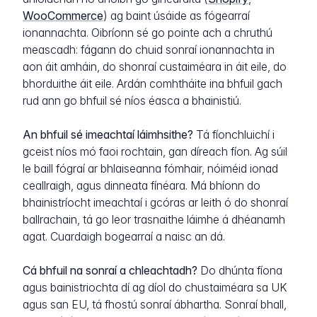
WooCommerce
) ag baint úsáide as fógearraí
ionannachta. Oibríonn sé go pointe ach a chruthú
meascadh: fágann do chuid sonraí ionannachta in
aon áit amháin, do shonraí custaiméara in áit eile, do
bhorduithe áit eile. Ardán comhtháite ina bhfuil gach
rud ann go bhfuil sé níos éasca a bhainistiú.
An bhfuil sé imeachtaí láimhsithe?
Tá fíonchluichí i
gceist níos mó faoi rochtain, gan díreach fíon. Ag súil
le baill fógraí ar bhlaiseanna fómhair, nóiméid ionad
ceallraigh, agus dinneata fínéara. Má bhíonn do
bhainistríocht imeachtaí i gcóras ar leith ó do shonraí
ballrachain, tá go leor trasnaithe láimhe á dhéanamh
agat. Cuardaigh bogearraí a naisc an dá.
Cá bhfuil na sonraí a chleachtadh?
Do dhúnta fíona
agus bainistriochta dí ag díol do chustaiméara sa UK
agus san EU, tá fhostú sonraí ábhartha. Sonraí bhall,