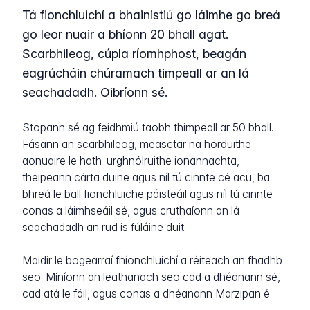
Tá fionchluichí a bhainistiú go láimhe go breá
go leor nuair a bhíonn 20 bhall agat.
Scarbhileog, cúpla ríomhphost, beagán
eagrúcháin chúramach timpeall ar an lá
seachadadh. Oibríonn sé.
Stopann sé ag feidhmiú taobh thimpeall ar 50 bhall.
Fásann an scarbhileog, measctar na horduithe
aonuaire le hath-urghnólruithe ionannachta,
theipeann cárta duine agus níl tú cinnte cé acu, ba
bhreá le ball fionchluiche páisteáil agus níl tú cinnte
conas a láimhseáil sé, agus cruthaíonn an lá
seachadadh an rud is fúláine duit.
Maidir le bogearraí fhíonchluichí a réiteach an fhadhb
seo. Míníonn an leathanach seo cad a dhéanann sé,
cad atá le fáil, agus conas a dhéanann Marzipan é.