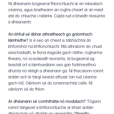
Ní dhéanann bogearraí fhíonchluichí ar an mbealach
céanna, agus braitheann an rogha cheart ar an méid
atá do chluiche i ndáiríre. Cúpla rud a bheidh réasúnta
a dhéanamh:
An bhfuil sé ábhar athraitheach go gníomhach
láimhsithe?
Is é seo an cheist is tábhachtaí do
bhformhór na bhfíonchluichí. Má athraíonn do chuid
seachadadh, le fíona éagsúla gach ráithe, roghanna
fínéara, nó scaoileadh teoranta, tá bogearraí ag
teastáil ort a láimhseálann seo gan forbhreathnú
dhúnta nó réitigh a dhéanann gá. Ní thacaíonn roinnt
ardáin ach le táirgí seasta athuair (an rud céanna
gach mí). Oibríonn sé do ionannachtaí caife. Ní
oibríonn sé do fhíon.
Ar dhéanann sé comhtháite nó modúlach?
Tógann
roinnt táirgeoirí a bhfíonchluiche ar bharr ardáin
dhíolachán nó dhóibh go ginearálta (
Shopify
,