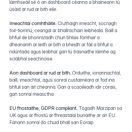
láimhseáil sé ó an dashboard céanna a bhaineann tú
úsáid ar rud ar bith eile.
Imeachtaí comhtháite.
Cruthaigh imeacht, socraigh
toil-tiomnú, ceangal ar bhallrachain leibhéala. Baill a
bhfuil de bhonnstadh chun bhlais fómhair a
dhéanamh ar leith ar bith a bheidh ar fáil a bhfuil a
ndúntada agus leabhar gan tú trasnaithe láimhe ag
sclábhaí seachnóise.
Aon dashboard ar rud ar bith.
Orduithe, ionannachtaí,
baill, imeachtaí, agus sonraí custaiméara ar fad ina
bhfuil san áit chéanna. Gan a scaoileadh idir córais,
gan sonraí measctha.
EU fhostaithe, GDPR compliant.
Tógadh Marzipan sa
UK agus ar fhostú ar fhreastalaí bunaithe ar an EU.
Fanann sonraí do chuid bhall san Eoraip.