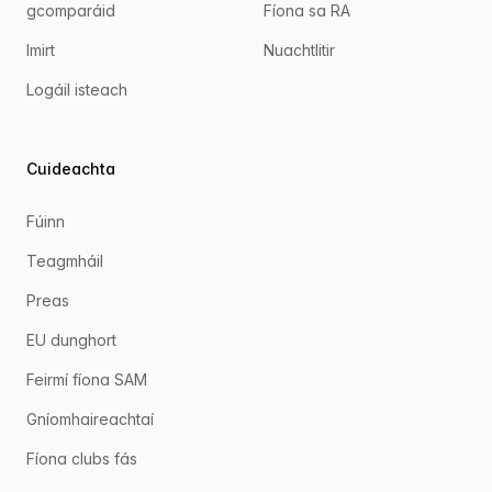
gcomparáid
Fíona sa RA
Imirt
Nuachtlitir
Logáil isteach
Cuideachta
Fúinn
Teagmháil
Preas
EU dunghort
Feirmí fíona SAM
Gníomhaireachtaí
Fíona clubs fás