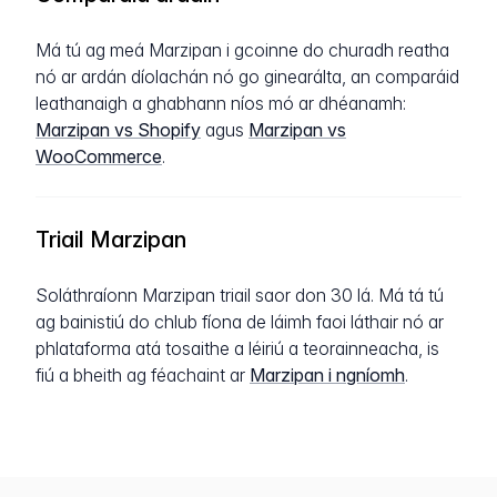
Má tú ag meá Marzipan i gcoinne do churadh reatha
nó ar ardán díolachán nó go ginearálta, an comparáid
leathanaigh a ghabhann níos mó ar dhéanamh:
Marzipan vs Shopify
agus
Marzipan vs
WooCommerce
.
Triail Marzipan
Soláthraíonn Marzipan triail saor don 30 lá. Má tá tú
ag bainistiú do chlub fíona de láimh faoi láthair nó ar
phlataforma atá tosaithe a léiriú a teorainneacha, is
fiú a bheith ag féachaint ar
Marzipan i ngníomh
.