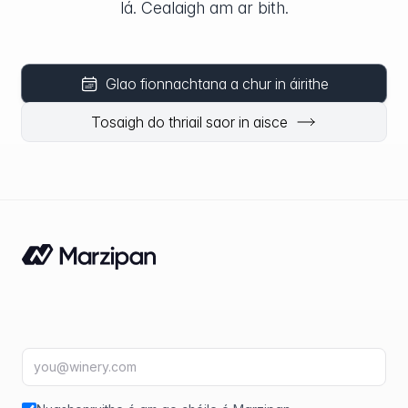
lá. Cealaigh am ar bith.
Glao fionnachtana a chur in áirithe
Tosaigh do thriail saor in aisce
Seoladh ríomhphoist
fir