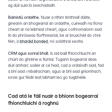
ag dúil sula lá seachadadh.
Bainistiú ordaithe.
Nuair a rithim timthriall dáilte,
gineann an bhogearraí an ordaithe, cuireadh na fíona
cheart ar na leibhéal cheart, agus cothromaíonn siad
trí do phróiseas fíorfhreastal, bé ar bruachéil do chré
féin, a
bharáid bonded
, nó soláthraí seolta.
CRM agus sonraí bhall.
Is iad baill fhíonchluichí an
chúirt do ghréine is fiúntaí. Tugann bogearraí deas
duit amharc soiléir ar cé hiad, cad a ordaíodh siad, fad
a bhí siad i mbailrachain, agus ar bhí siad gníomhach,
ionas gur féidir leat labhairt leo go tuigbhéile.
Cad atá le fáil nuair a bhíonn bogearraí
fhíonchluichí á roghnú