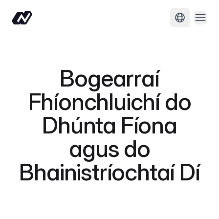
Oscai
Athraigh t
Bogearraí
Fhíonchluichí do
Dhúnta Fíona
agus do
Bhainistríochtaí Dí