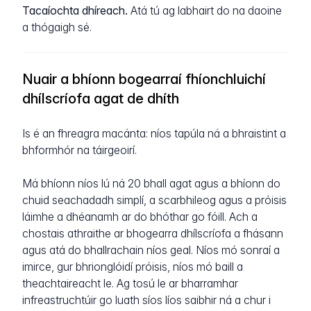
Tacaíochta dhíreach.
Atá tú ag labhairt do na daoine
a thógaigh sé.
Nuair a bhíonn bogearraí fhíonchluichí
dhílscríofa agat de dhíth
Is é an fhreagra macánta: níos tapúla ná a bhraistint a
bhformhór na táirgeoirí.
Má bhíonn níos lú ná 20 bhall agat agus a bhíonn do
chuid seachadadh simplí, a scarbhileog agus a próisis
láimhe a dhéanamh ar do bhóthar go fóill. Ach a
chostais athraithe ar bhogearra dhílscríofa a fhásann
agus atá do bhallrachain níos geal. Níos mó sonraí a
imirce, gur bhrionglóidí próisis, níos mó baill a
theachtaireacht le. Ag tosú le ar bharramhar
infreastruchtúir go luath síos líos saibhir ná a chur i