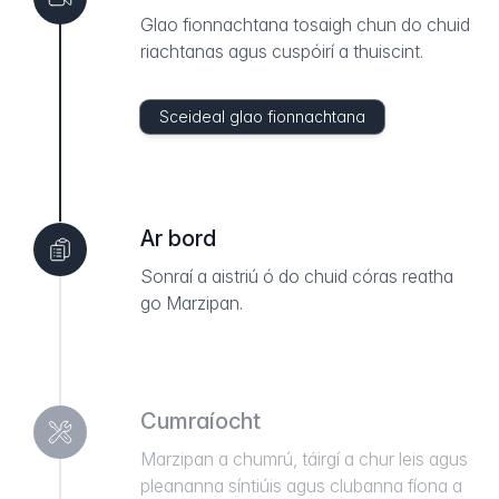
Glao fionnachtana tosaigh chun do chuid
riachtanas agus cuspóirí a thuiscint.
Sceideal glao fionnachtana
Ar bord
Sonraí a aistriú ó do chuid córas reatha
go Marzipan.
Cumraíocht
Marzipan a chumrú, táirgí a chur leis agus
pleananna síntiúis agus clubanna fíona a