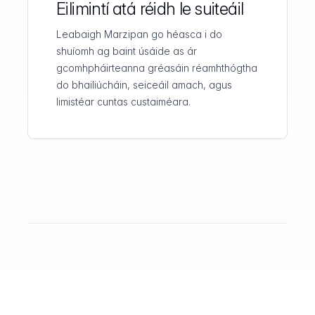
Eilimintí atá réidh le suiteáil
Leabaigh Marzipan go héasca i do
shuíomh ag baint úsáide as ár
gcomhpháirteanna gréasáin réamhthógtha
do bhailiúcháin, seiceáil amach, agus
limistéar cuntas custaiméara.