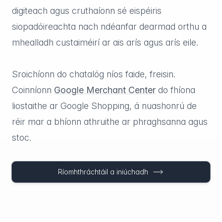
digiteach agus cruthaíonn sé eispéiris
siopadóireachta nach ndéanfar dearmad orthu a
mhealladh custaiméirí ar ais arís agus arís eile.
Sroichíonn do chatalóg níos faide, freisin.
Coinníonn
Google Merchant Center
do fhíona
liostaithe ar Google Shopping, á nuashonrú de
réir mar a bhíonn athruithe ar phraghsanna agus
stoc.
Ríomhthráchtáil a iniúchadh