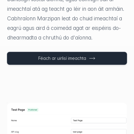
imeachtaí atá ag teacht go léir in aon áit amháin.
Cabhraíonn Marzipan leat do chuid imeachtaí a
eagrú agus aird á coimeád agat ar eispéiris do-
dhearmadta a chruthú do d'aíonna.
Féach ar uirlisí imeachta