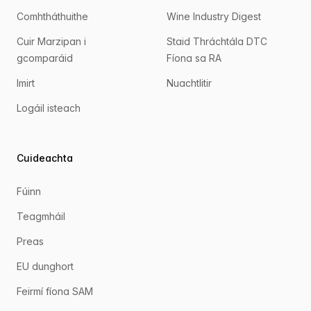
Comhtháthuithe
Wine Industry Digest
Cuir Marzipan i
Staid Thráchtála DTC
gcomparáid
Fíona sa RA
Imirt
Nuachtlitir
Logáil isteach
Cuideachta
Fúinn
Teagmháil
Preas
EU dunghort
Feirmí fíona SAM