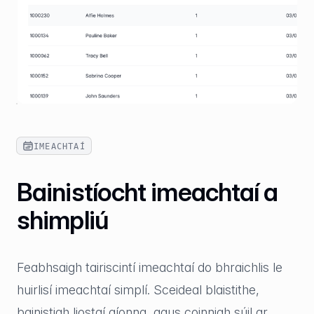
IMEACHTAÍ
Bainistíocht imeachtaí a
shimpliú
Feabhsaigh tairiscintí imeachtaí do bhraichlis le
huirlisí imeachtaí simplí. Sceideal blaistithe,
bainistigh liostaí aíonna, agus coinnigh súil ar