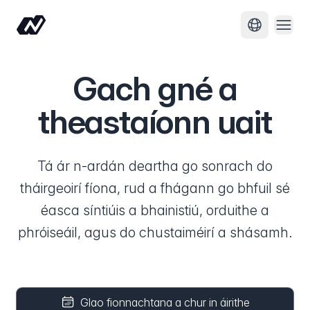
Oscai
Athraigh t
Gach gné a
theastaíonn uait
Tá ár n-ardán deartha go sonrach do
tháirgeoirí fíona, rud a fhágann go bhfuil sé
éasca síntiúis a bhainistiú, orduithe a
phróiseáil, agus do chustaiméirí a shásamh.
Glao fionnachtana a chur in áirithe