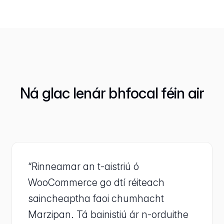
Ná glac lenár bhfocal féin air
“Rinneamar an t-aistriú ó
WooCommerce go dtí réiteach
saincheaptha faoi chumhacht
Marzipan. Tá bainistiú ár n-orduithe