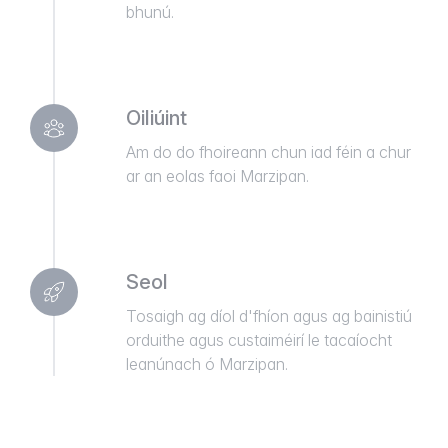
bhunú.
Oiliúint
Am do do fhoireann chun iad féin a chur
ar an eolas faoi Marzipan.
Seol
Tosaigh ag díol d'fhíon agus ag bainistiú
orduithe agus custaiméirí le tacaíocht
leanúnach ó Marzipan.