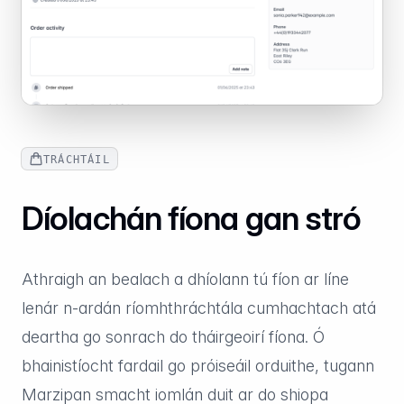
TRÁCHTÁIL
Díolachán fíona gan stró
Athraigh an bealach a dhíolann tú fíon ar líne
lenár n-ardán ríomhthráchtála cumhachtach atá
deartha go sonrach do tháirgeoirí fíona. Ó
bhainistíocht fardail go próiseáil orduithe, tugann
Marzipan smacht iomlán duit ar do shiopa