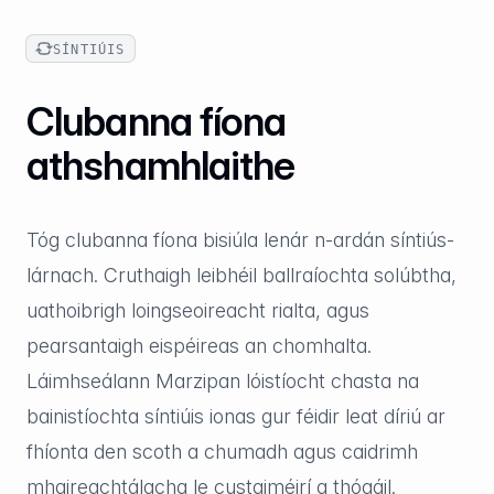
SÍNTIÚIS
Clubanna fíona
athshamhlaithe
Tóg clubanna fíona bisiúla lenár n-ardán síntiús-
lárnach. Cruthaigh leibhéil ballraíochta solúbtha,
uathoibrigh loingseoireacht rialta, agus
pearsantaigh eispéireas an chomhalta.
Láimhseálann Marzipan lóistíocht chasta na
bainistíochta síntiúis ionas gur féidir leat díriú ar
fhíonta den scoth a chumadh agus caidrimh
mhaireachtálacha le custaiméirí a thógáil.