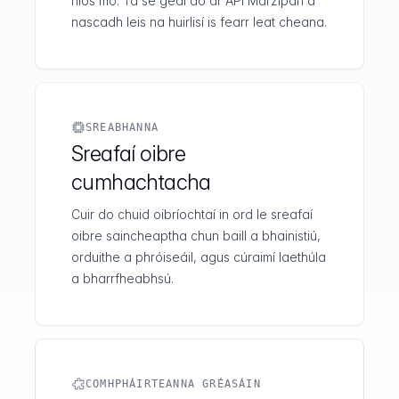
níos mó. Tá sé geal dó ár API Marzipan a
nascadh leis na huirlisí is fearr leat cheana.
SREABHANNA
Sreafaí oibre
cumhachtacha
Cuir do chuid oibríochtaí in ord le sreafaí
oibre saincheaptha chun baill a bhainistiú,
orduithe a phróiseáil, agus cúraimí laethúla
a bharrfheabhsú.
COMHPHÁIRTEANNA GRÉASÁIN