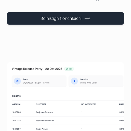
Bainistigh fíonchluichí