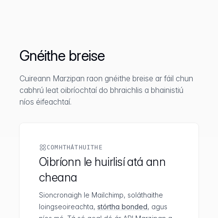
Gnéithe breise
Cuireann Marzipan raon gnéithe breise ar fáil chun
cabhrú leat oibríochtaí do bhraichlis a bhainistiú
níos éifeachtaí.
COMHTHÁTHUITHE
Oibríonn le huirlisí atá ann
cheana
Sioncronaigh le Mailchimp, soláthaithe
loingseoireachta,
stórtha bonded
, agus