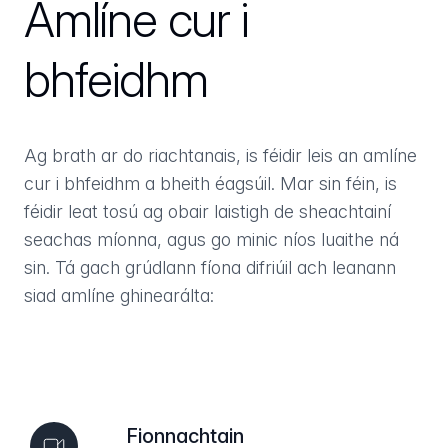
Amlíne cur i
bhfeidhm
Ag brath ar do riachtanais, is féidir leis an amlíne
cur i bhfeidhm a bheith éagsúil. Mar sin féin, is
féidir leat tosú ag obair laistigh de sheachtainí
seachas míonna, agus go minic níos luaithe ná
sin. Tá gach grúdlann fíona difriúil ach leanann
siad amlíne ghinearálta:
Fionnachtain