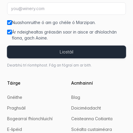
Seoladh ríomhphoist
fir
Nuashonruithe ó am go chéile ó Marzipan.
Ár ndeighealtas gréasáin saor in aisce ar dhíolachán
fíona, gach Aoine.
Liostáil
Dearbhú trí ríomhphost. Fág an fógraí am ar bith.
Táirge
Acmhainní
Gnéithe
Blag
Praghsáil
Doiciméadacht
Bogearraí fhíonchluichí
Ceisteanna Coitianta
E-lipéid
Scéalta custaiméara