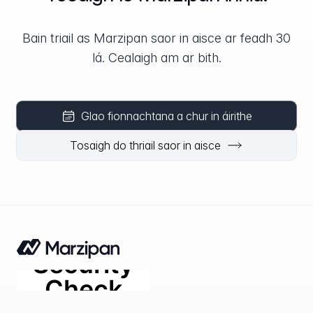
Bain triail as Marzipan saor in aisce ar feadh 30
lá. Cealaigh am ar bith.
Glao fionnachtana a chur in áirithe
Tosaigh do thriail saor in aisce