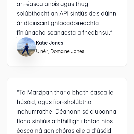
an-éasca anois agus thug
solúbthacht an API síntiús deis dúinn
ár dtairiscint ghlacadóireachta
fíniúnacha seanaosta a fheabhsú.”
Katie Jones
Úinéir, Domaine Jones
“Tá Marzipan thar a bheith éasca le
húsáid, agus fíor-sholúbtha
inchumraithe. Déanann sé clubanna
fíona síntiúis athfhilltigh i bhfad níos
éasca ná aon chóras eile a d'úsáid