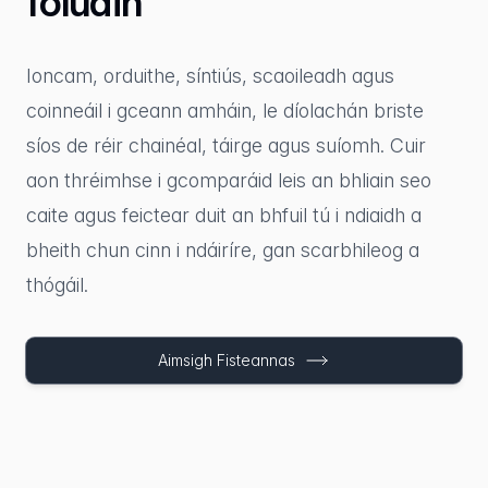
foluain
Ioncam, orduithe, síntiús, scaoileadh agus
coinneáil i gceann amháin, le díolachán briste
síos de réir chainéal, táirge agus suíomh. Cuir
aon thréimhse i gcomparáid leis an bhliain seo
caite agus feictear duit an bhfuil tú i ndiaidh a
bheith chun cinn i ndáiríre, gan scarbhileog a
thógáil.
Aimsigh Fisteannas