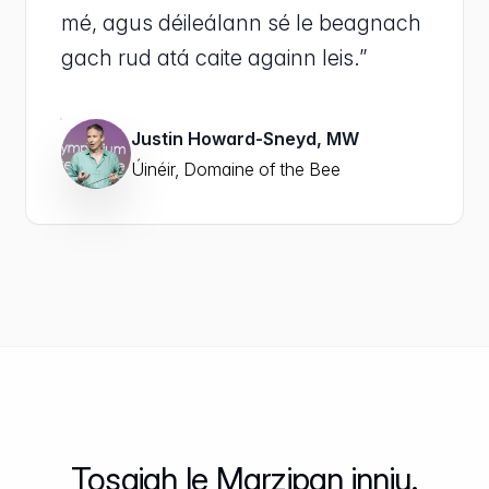
mé, agus déileálann sé le beagnach
gach rud atá caite againn leis.”
Justin Howard-Sneyd, MW
Úinéir, Domaine of the Bee
Tosaigh le Marzipan inniu.