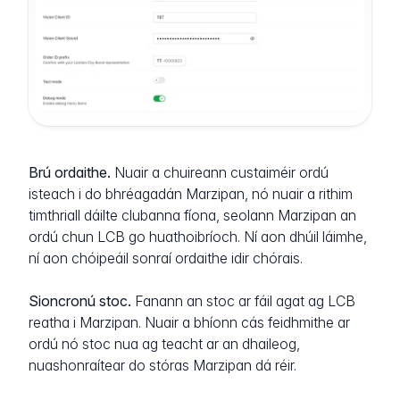
Brú ordaithe.
Nuair a chuireann custaiméir ordú
isteach i do bhréagadán Marzipan, nó nuair a rithim
timthriall dáilte clubanna fíona, seolann Marzipan an
ordú chun LCB go huathoibríoch. Ní aon dhúil láimhe,
ní aon chóipeáil sonraí ordaithe idir chórais.
Sioncronú stoc.
Fanann an stoc ar fáil agat ag LCB
reatha i Marzipan. Nuair a bhíonn cás feidhmithe ar
ordú nó stoc nua ag teacht ar an dhaileog,
nuashonraítear do stóras Marzipan dá réir.