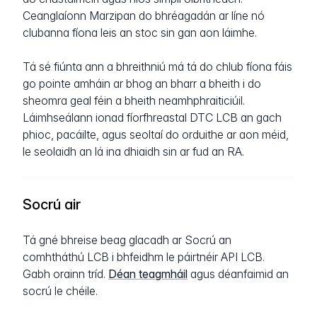
Ceanglaíonn Marzipan do bhréagadán ar líne nó
clubanna fíona leis an stoc sin gan aon láimhe.
Tá sé fiúnta ann a bhreithniú má tá do chlub fíona fáis
go pointe amháin ar bhog an bharr a bheith i do
sheomra geal féin a bheith neamhphraiticiúil.
Láimhseálann ionad fíorfhreastal DTC LCB an gach
phioc, pacáilte, agus seoltaí do orduithe ar aon méid,
le seolaidh an lá ina dhiaidh sin ar fud an RA.
Socrú air
Tá gné bhreise beag glacadh ar Socrú an
comhtháthú LCB i bhfeidhm le páirtnéir API LCB.
Gabh orainn tríd.
Déan teagmháil
agus déanfaimid an
socrú le chéile.