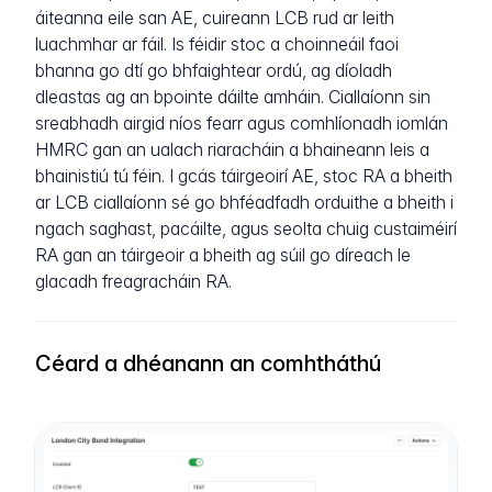
áiteanna eile san AE, cuireann LCB rud ar leith
luachmhar ar fáil. Is féidir stoc a choinneáil faoi
bhanna go dtí go bhfaightear ordú, ag díoladh
dleastas ag an bpointe dáilte amháin. Ciallaíonn sin
sreabhadh airgid níos fearr agus comhlíonadh iomlán
HMRC gan an ualach riaracháin a bhaineann leis a
bhainistiú tú féin. I gcás táirgeoirí AE, stoc RA a bheith
ar LCB ciallaíonn sé go bhféadfadh orduithe a bheith i
ngach saghast, pacáilte, agus seolta chuig custaiméirí
RA gan an táirgeoir a bheith ag súil go díreach le
glacadh freagracháin RA.
Céard a dhéanann an comhtháthú