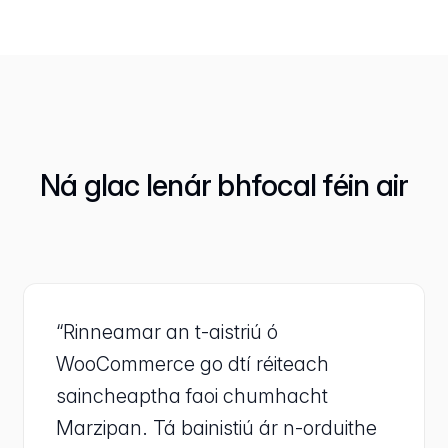
Ná glac lenár bhfocal féin air
“Rinneamar an t-aistriú ó
WooCommerce go dtí réiteach
saincheaptha faoi chumhacht
Marzipan. Tá bainistiú ár n-orduithe