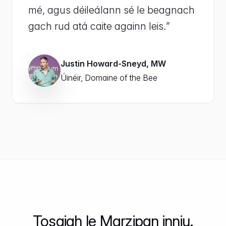
mé, agus déileálann sé le beagnach
gach rud atá caite againn leis.”
Justin Howard-Sneyd, MW
Úinéir, Domaine of the Bee
Tosaigh le Marzipan inniu.