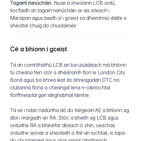
Tagairtí rianúcháin.
Nuair a sheolann LCB ordú,
tiocfaidh an tagairt rianúcháin ar ais isteach i
Marzipan agus beidh sí i gceist sa dheimhniú dáilte a
sheoltar chuig do chustaiméir.
Cé a bhíonn i gceist
Tá an comhtháthú LCB an ba-úsáideach má bhíonn
tú cheana féin stór a dhéanamh fíon le London City
Bond agus ba bhreá leat do bhréagadán DTC nó
clubanna fíona a cheangal lena n-oibríochtaí
fíorfhreastal gan idirghabháil láimhe.
Tá sé i ndan nádúrtha dó do táirgeoirí AE a bhíonn ag
díol i margadh an RA. Stóc a bheith ag LCB agus
orduithe RA a bhéarfar díreach ó shin, seachas
orduithe aonair a sheoladh ó thír an iochtair, is tapa
do chustaiméirí agus níos simplí oibritheach.