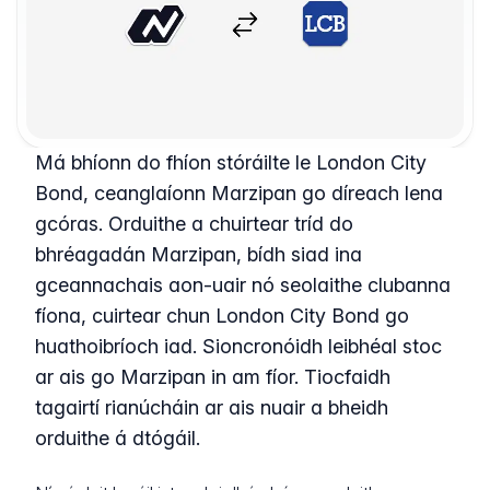
Má bhíonn do fhíon stóráilte le London City
Bond, ceanglaíonn Marzipan go díreach lena
gcóras. Orduithe a chuirtear tríd do
bhréagadán Marzipan, bídh siad ina
gceannachais aon-uair nó seolaithe clubanna
fíona, cuirtear chun London City Bond go
huathoibríoch iad. Sioncronóidh leibhéal stoc
ar ais go Marzipan in am fíor. Tiocfaidh
tagairtí rianúcháin ar ais nuair a bheidh
orduithe á dtógáil.