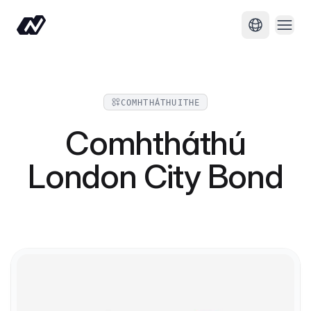
Oscai
Athraigh t
COMHTHÁTHUITHE
Comhtháthú
London City Bond