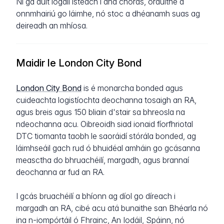
Ní gá duit logáil isteach i dhá chóras, orduithe a
onnmhairiú go láimhe, nó stoc a dhéanamh suas ag
deireadh an mhíosa.
Maidir le London City Bond
London City Bond
is é monarcha bonded agus
cuideachta logistíochta deochanna tosaigh an RA,
agus breis agus 150 bliain d'stair sa bhreosla na
ndeochanna acu. Oibreoidh siad ionaid fíorfhriotal
DTC tiomanta taobh le saoráidí stórála bonded, ag
láimhseáil gach rud ó bhuidéal amháin go gcásanna
measctha do bhruachéilí, margadh, agus brannaí
deochanna ar fud an RA.
I gcás bruachéilí a bhíonn ag díol go díreach i
margadh an RA, cibé acu atá bunaithe san Bhéarla nó
ina n-iompórtáil ó Fhrainc, An Iodáil, Spáinn, nó