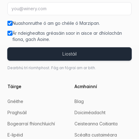
Seoladh ríomhphoist
fir
Nuashonruithe ó am go chéile ó Marzipan.
Ár ndeighealtas gréasáin saor in aisce ar dhíolachán
fíona, gach Aoine.
Liostáil
Dearbhú trí ríomhphost. Fág an fógraí am ar bith.
Táirge
Acmhainní
Gnéithe
Blag
Praghsáil
Doiciméadacht
Bogearraí fhíonchluichí
Ceisteanna Coitianta
E-lipéid
Scéalta custaiméara