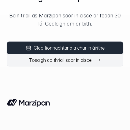
Bain triail as Marzipan saor in aisce ar feadh 30
lá. Cealaigh am ar bith.
Glao fionnachtana a chur in áirithe
Tosaigh do thriail saor in aisce