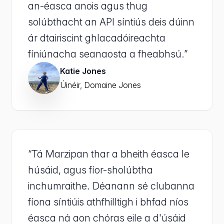
an-éasca anois agus thug
solúbthacht an API síntiús deis dúinn
ár dtairiscint ghlacadóireachta
fíniúnacha seanaosta a fheabhsú.”
Katie Jones
Úinéir, Domaine Jones
“Tá Marzipan thar a bheith éasca le
húsáid, agus fíor-sholúbtha
inchumraithe. Déanann sé clubanna
fíona síntiúis athfhilltigh i bhfad níos
éasca ná aon chóras eile a d'úsáid