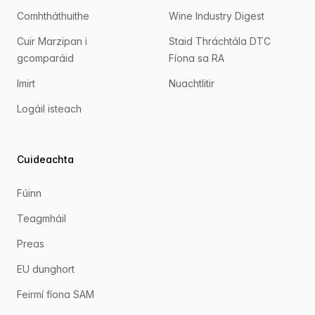
Comhtháthuithe
Wine Industry Digest
Cuir Marzipan i
Staid Thráchtála DTC
gcomparáid
Fíona sa RA
Imirt
Nuachtlitir
Logáil isteach
Cuideachta
Fúinn
Teagmháil
Preas
EU dunghort
Feirmí fíona SAM