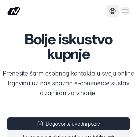
Otvor
Promijeni j
Bolje iskustvo
kupnje
Prenesite šarm osobnog kontakta u svoju online
trgovinu uz naš snažan e-commerce sustav
dizajniran za vinarije.
Dogovorite uvodni poziv
Pokrenite besplatno probno razdoblje