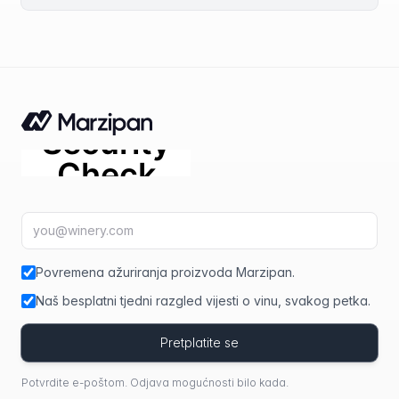
E-mail adresa
fir
Povremena ažuriranja proizvoda Marzipan.
Naš besplatni tjedni razgled vijesti o vinu, svakog petka.
Pretplatite se
Potvrdite e-poštom. Odjava mogućnosti bilo kada.