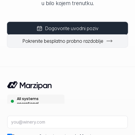
u bilo kojem trenutku.
Dogovorite uvodni poziv
Pokrenite besplatno probno razdoblje
E-mail adresa
fir