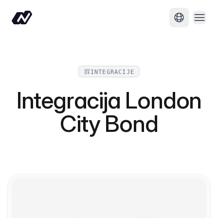
Otvor
Promijeni j
INTEGRACIJE
Integracija London
City Bond