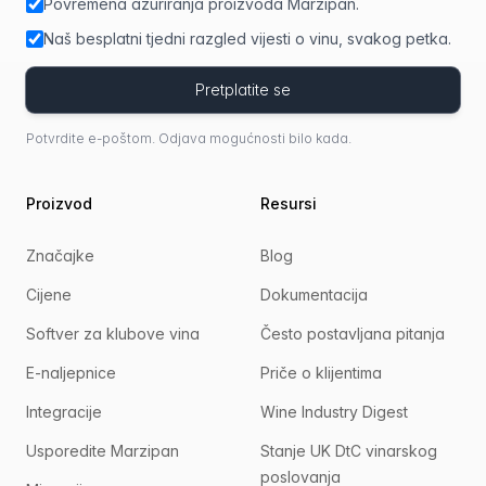
Povremena ažuriranja proizvoda Marzipan.
Naš besplatni tjedni razgled vijesti o vinu, svakog petka.
Pretplatite se
Potvrdite e-poštom. Odjava mogućnosti bilo kada.
Proizvod
Resursi
Značajke
Blog
Cijene
Dokumentacija
Softver za klubove vina
Često postavljana pitanja
E-naljepnice
Priče o klijentima
Integracije
Wine Industry Digest
Usporedite Marzipan
Stanje UK DtC vinarskog
poslovanja