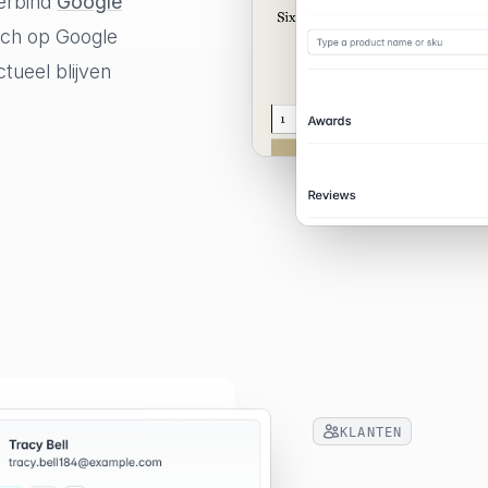
erbind
Google
sch op Google
tueel blijven
KLANTEN