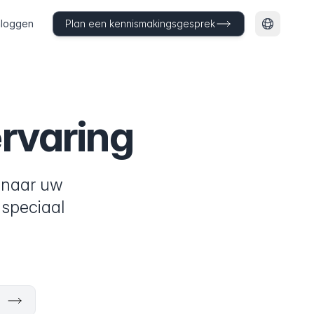
nloggen
Plan een kennismakingsgesprek
Taal wijz
rvaring
 naar uw
speciaal
n