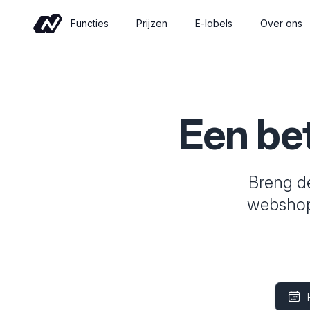
Functies
Prijzen
E-labels
Over ons
Commerce
Sell wine online with a shop built for
wineries
Een be
Evenementen
Sell tickets and manage tastings and
tours
Breng d
webshop
Inzichten
Revenue, retention and performance at
a glance