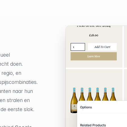
sueel
cht doen.
 regio, en
spijscombinaties.
lanten naar hun
nen stralen en
 de eerste slok.