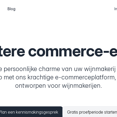
Blog
I
Abonnementen
Wine clubs, memberships and recurring
shipments
tere commerce-e
CMS
Build pages and a blog, or go headless
via the API
e persoonlijke charme van uw wijnmakerij
 met ons krachtige e-commerceplatform, 
API & Web Components
Integrate Marzipan in the way that suits
ontworpen voor wijnmakerijen.
you
Plan een kennismakingsgesprek
Gratis proefperiode starte