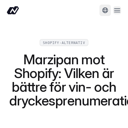
Öppn
Byt språk
SHOPIFY-ALTERNATIV
Marzipan mot
Shopify: Vilken är
bättre för vin- och
dryckesprenumerati