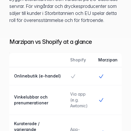
servrar. För vingårdar och dryckesproducenter som
säljer till kunder i Storbritannien och EU spelar detta
roll för överensstämmelse och för förtroende.
Marzipan vs Shopify at a glance
Shopify
Marzipan
Funktion
Marzipan jämfört med Shopify
Ja
Ja
Onlinebutik (e-handel)
Via app
Vinkelubbar och
Ja
(e.g.
prenumerationer
Awtomic)
Kuraterade /
varierande
App-