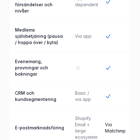
Ja
försändelser och
dependent
nivåer
Medlems
Ja
självbetjäning (pausa
Via app
/ hoppa över / byta)
Evenemang,
Nej
Ja
provningar och
bokningar
CRM och
Basic /
Ja
kundsegmentering
via app
Shopify
Email +
Via
E-postmarknadsföring
large
Mailchimp
ecosystem