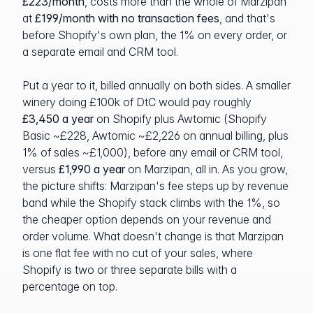
£223/month
, costs more than the whole of Marzipan
at
£199/month with no transaction fees
, and that's
before Shopify's own plan, the 1% on every order, or
a separate email and CRM tool.
Put a year to it, billed annually on both sides. A smaller
winery doing £100k of DtC would pay roughly
£3,450 a year
on Shopify plus Awtomic (Shopify
Basic ~£228, Awtomic ~£2,226 on annual billing, plus
1% of sales ~£1,000), before any email or CRM tool,
versus
£1,990 a year
on Marzipan, all in. As you grow,
the picture shifts: Marzipan's fee steps up by revenue
band while the Shopify stack climbs with the 1%, so
the cheaper option depends on your revenue and
order volume. What doesn't change is that Marzipan
is one flat fee with no cut of your sales, where
Shopify is two or three separate bills with a
percentage on top.