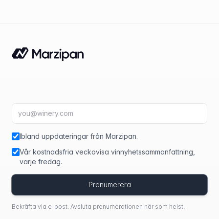
E-postadress
fir
Ibland uppdateringar från Marzipan.
Vår kostnadsfria veckovisa vinnyhetssammanfattning,
varje fredag.
Prenumerera
Bekräfta via e-post. Avsluta prenumerationen när som helst.