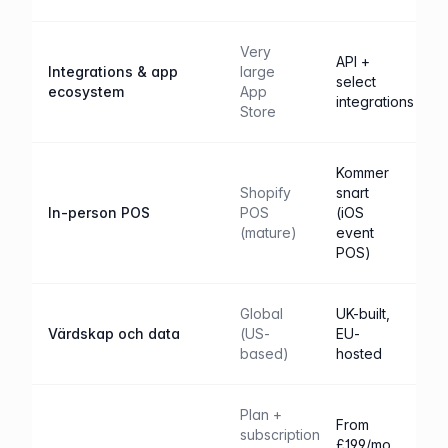
Very
API +
Integrations & app
large
select
ecosystem
App
integrations
Store
Kommer
Shopify
snart
In-person POS
POS
(iOS
(mature)
event
POS)
Global
UK-built,
Värdskap och data
(US-
EU-
based)
hosted
Plan +
From
subscription
£199/mo,