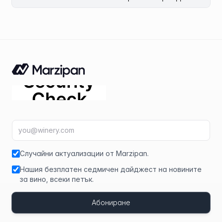
Имейл адрес
fir
Случайни актуализации от Marzipan.
Нашия безплатен седмичен дайджест на новините
за вино, всеки петък.
Абониране