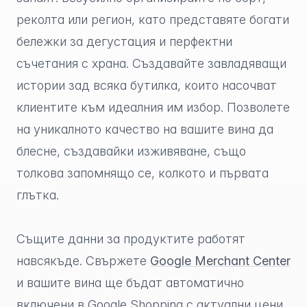
реколта или регион, като представяте богати
бележки за дегустация и перфектни
съчетания с храна. Създавайте завладяващи
истории зад всяка бутилка, които насочват
клиентите към идеалния им избор. Позволете
на уникалното качество на вашите вина да
блесне, създавайки изживяване, също
толкова запомнящо се, колкото и първата
глътка.
Същите данни за продуктите работят
навсякъде. Свържете
Google Merchant Center
и вашите вина ще бъдат автоматично
включени в Google Shopping с актуални цени