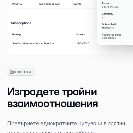
КЛИЕНТИ
Изградете трайни
взаимоотношения
Превърнете еднократните купувачи в лоялни
ценители на вино с пълен набор от