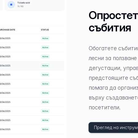
Опростет
събития
Обогатете събити
лесни за ползване
дегустации, управ
предстоящите съби
помага да организ
върху създаванет
посетители.
Преглед на инструм