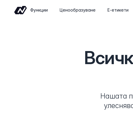
Функции
Ценообразуване
Е-етикети
Търговия
Sell wine online with a shop built for
wineries
Всичк
Събития
Sell tickets and manage tastings and
tours
Insights
Нашата п
Revenue, retention and performance at
a glance
улесняв