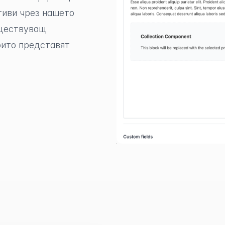
тиви чрез нашето
ъществуващ
оито представят