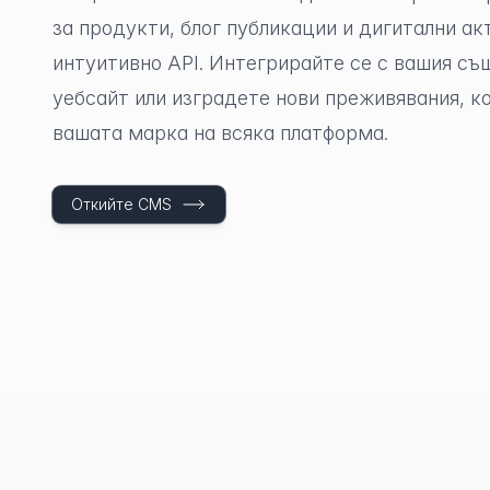
за продукти, блог публикации и дигитални ак
интуитивно API. Интегрирайте се с вашия с
уебсайт или изградете нови преживявания, к
вашата марка на всяка платформа.
Откийте CMS