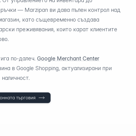
. От управлението на инвентара до
оръчки — Marzipan ви дава пълен контрол над
магазин, като същевременно създава
арски преживявания, които карат клиентите
ово.
ига по-далеч.
Google Merchant Center
ина в Google Shopping, актуализирани при
 наличност.
онната търговия