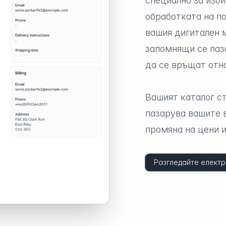
специално за изби
обработката на п
вашия дигитален 
запомнящи се паз
да се връщат отн
Вашият каталог ст
пазарува вашите в
промяна на цени и
Разгледайте електр