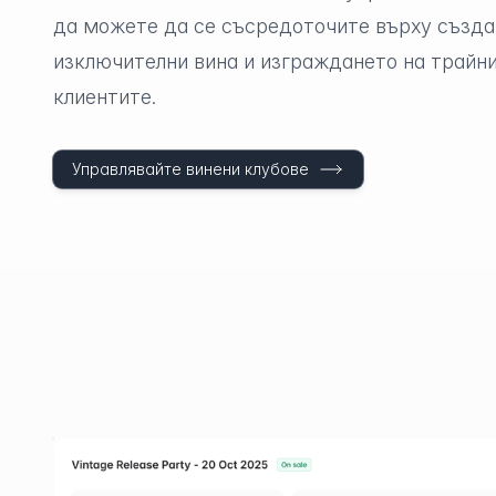
да можете да се съсредоточите върху създа
изключителни вина и изграждането на трайн
клиентите.
Управлявайте винени клубове