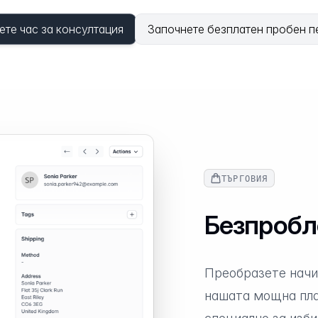
ете час за консултация
Започнете безплатен пробен п
ТЪРГОВИЯ
Безпробл
Преобразете начин
нашата мощна пла