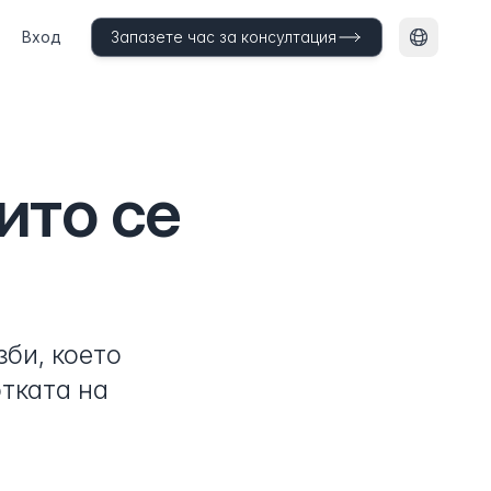
Вход
Запазете час за консултация
Смяна на
ито се
би, което
тката на