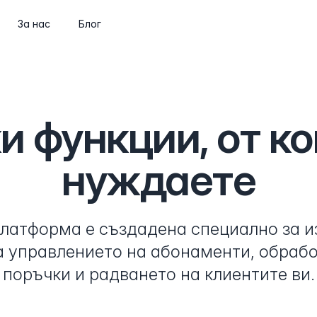
За нас
Блог
Абонаменти
Wine clubs, memberships and recurring
shipments
и функции, от ко
CMS
Build pages and a blog, or go headless
нуждаете
via the API
API и уеб компоненти
латформа е създадена специално за из
Integrate Marzipan in the way that suits
you
а управлението на абонаменти, обрабо
поръчки и радването на клиентите ви.