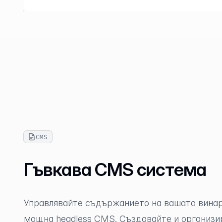
CMS
Гъвкава CMS система
Управлявайте съдържанието на вашата винар
мощна headless CMS. Създавайте и организ