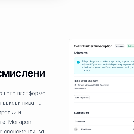
смислени
нашата платформа,
гъвкави нива на
пратки и
е. Marzipan
а абонаменти, за