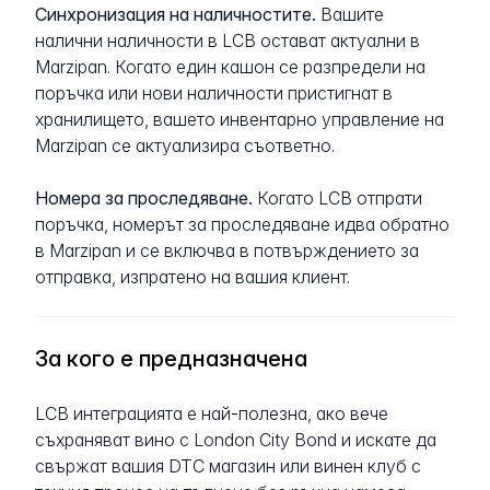
Синхронизация на наличностите.
Вашите
налични наличности в LCB остават актуални в
Marzipan. Когато един кашон се разпредели на
поръчка или нови наличности пристигнат в
хранилището, вашето инвентарно управление на
Marzipan се актуализира съответно.
Номера за проследяване.
Когато LCB отпрати
поръчка, номерът за проследяване идва обратно
в Marzipan и се включва в потвърждението за
отправка, изпратено на вашия клиент.
За кого е предназначена
LCB интеграцията е най-полезна, ако вече
съхраняват вино с London City Bond и искате да
свържат вашия DTC магазин или винен клуб с