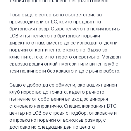
техния процес на пълнене без ръчна намеса.
Това също е естествено съответствие за
производители от ЕС, които продават на
британския пазар. Съхранението на наличности в
LCB и пълнението на британски поръчки
директно оттам, вместо да се изпращат отделни
поръчки от континента, е както по-бързо за
клиентите, така и по-просто оперативно. Marzipan
свързва вашия онлайн магазин или винен клуб с
тези наличности без каквато и да е ръчна работа.
Също е добро да се обмисли, ако вашият винен
клуб нараства до точката, където ръчното
пълнение от собствения ви вход за винарня
становяло непрактично. Специализираният DTC
център на LCB се справя с подбор, опаковане и
отправка на поръчки от всякакъв размер, с
доставка на следващия ден по целата