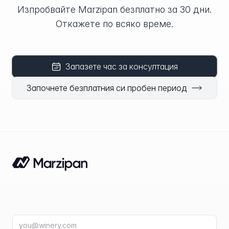
Изпробвайте Marzipan безплатно за 30 дни.
Откажете по всяко време.
Запазете час за консултация
Започнете безплатния си пробен период
Имейл адрес
fir