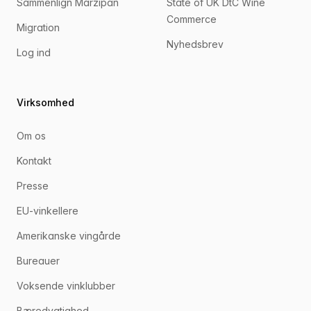
Sammenlign Marzipan
State of UK DtC Wine
Commerce
Migration
Nyhedsbrev
Log ind
Virksomhed
Om os
Kontakt
Presse
EU-vinkellere
Amerikanske vingårde
Bureauer
Voksende vinklubber
Bæredygtighed