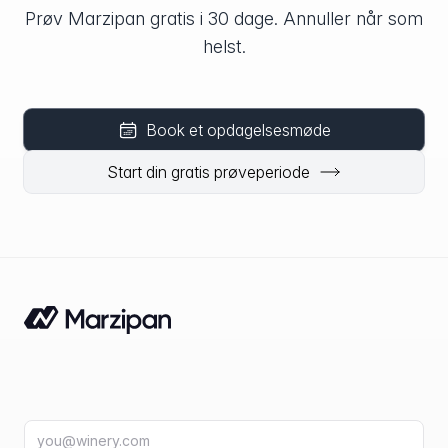
Prøv Marzipan gratis i 30 dage. Annuller når som
helst.
Book et opdagelsesmøde
Start din gratis prøveperiode
E-mailadresse
fir