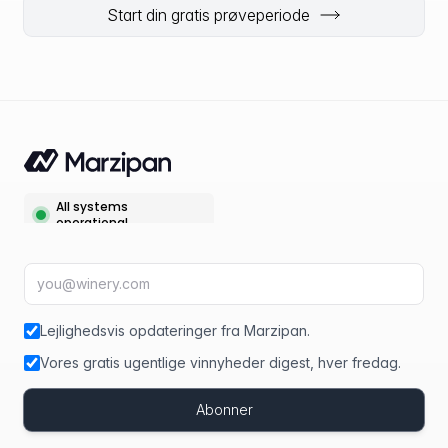
Start din gratis prøveperiode
E-mailadresse
fir
Lejlighedsvis opdateringer fra Marzipan.
Vores gratis ugentlige vinnyheder digest, hver fredag.
Abonner