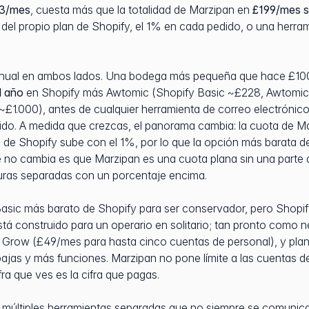
3/mes
, cuesta más que la totalidad de Marzipan en
£199/mes s
s del propio plan de Shopify, el 1% en cada pedido, o una herr
 anual en ambos lados. Una bodega más pequeña que hace £10
l año
en Shopify más Awtomic (Shopify Basic ~£228, Awtomic 
 ~£1.000), antes de cualquier herramienta de correo electróni
ido. A medida que crezcas, el panorama cambia: la cuota de M
la de Shopify sube con el 1%, por lo que la opción más barata 
 no cambia es que Marzipan es una cuota plana sin una parte 
turas separadas con un porcentaje encima.
 Basic más barato de Shopify para ser conservador, pero Shopify
stá construido para un operario en solitario; tan pronto como n
a Grow (£49/mes para hasta cinco cuentas de personal), y pl
bajas y más funciones. Marzipan no pone límite a las cuentas d
ifra que ves es la cifra que pagas.
múltiples herramientas separadas que no siempre se comunican