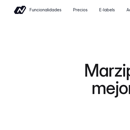
Funcionalidades
Precios
E-labels
A
Comercio
Sell wine online with a shop built for
wineries
Eventos
Marzi
Sell tickets and manage tastings and
tours
mejor
Insights
Revenue, retention and performance at
a glance