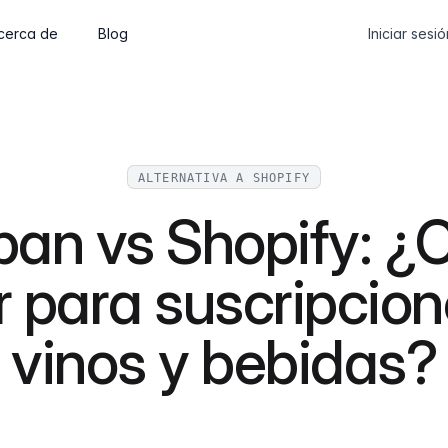
cerca de
Blog
Iniciar sesió
Suscripciones
Wine clubs, memberships and recurring
shipments
ALTERNATIVA A SHOPIFY
CMS
pan vs Shopify: ¿C
Build pages and a blog, or go headless
via the API
 para suscripcio
Componentes API y web
Integrate Marzipan in the way that suits
vinos y bebidas?
you