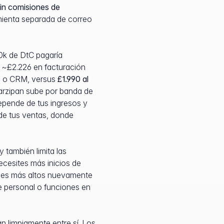
in comisiones de
amienta separada de correo
0k de DtC pagaría
~£2.226 en facturación
co o CRM, versus
£1.990 al
arzipan sube por banda de
depende de tus ingresos y
de tus ventas, donde
 también limita las
ecesites más inicios de
anes más altos nuevamente
e personal o funciones en
 limpiamente entre sí. Los