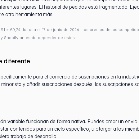
iferentes lugares. El historial de pedidos está fragmentado. Ej
re otra herramienta más.
 $1 = £0,74, la tasa el 17 de junio de 2026. Los precios de los competi
 y Shopify antes de depender de estos.
 diferente
pecíficamente para el comercio de suscripciones en la industri
norista y añadir suscripciones después, las suscripciones so
:
ón variable funcionan de forma nativa.
Puedes crear un envío 
ustar contenidos para un ciclo específico, u otorgar a los miem
iera trabajo de desarrollo.