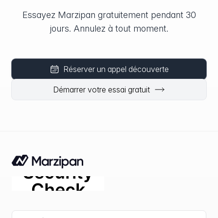
Essayez Marzipan gratuitement pendant 30
jours. Annulez à tout moment.
Réserver un appel découverte
Démarrer votre essai gratuit
Adresse e-mail
fir