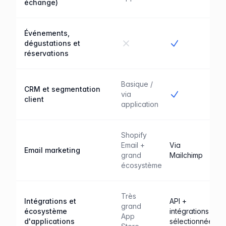
échange)
Événements,
Non
Oui
dégustations et
réservations
Basique /
CRM et segmentation
Oui
via
client
application
Shopify
Email +
Via
Email marketing
grand
Mailchimp
écosystème
Très
Intégrations et
API +
grand
écosystème
intégrations
App
d'applications
sélectionnées