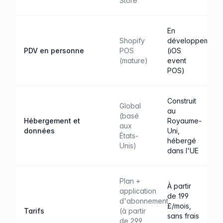
Store
En
Shopify
développement
PDV en personne
POS
(iOS
(mature)
event
POS)
Construit
Global
au
(basé
Hébergement et
Royaume-
aux
données
Uni,
États-
hébergé
Unis)
dans l'UE
Plan +
À partir
application
de 199
d'abonnement
£/mois,
Tarifs
(à partir
sans frais
de 299