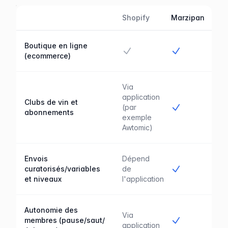
Shopify
Marzipan
Fonctionnalité
Marzipan comparé avec Shopify
Boutique en ligne
Oui
Oui
(ecommerce)
Via
application
Clubs de vin et
Oui
(par
abonnements
exemple
Awtomic)
Envois
Dépend
Oui
curatorisés/variables
de
et niveaux
l'application
Autonomie des
Via
Oui
membres (pause/saut/
application