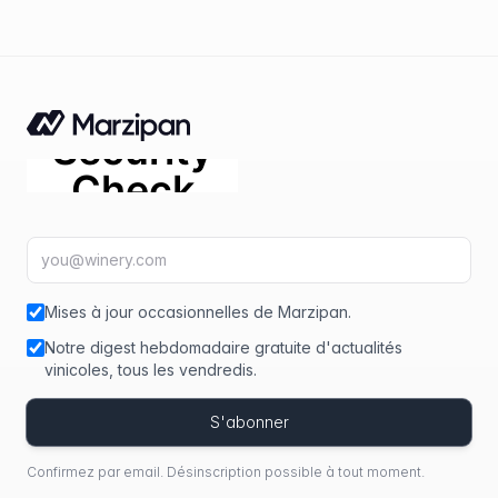
Adresse e-mail
fir
Mises à jour occasionnelles de Marzipan.
Notre digest hebdomadaire gratuite d'actualités
vinicoles, tous les vendredis.
S'abonner
Confirmez par email. Désinscription possible à tout moment.