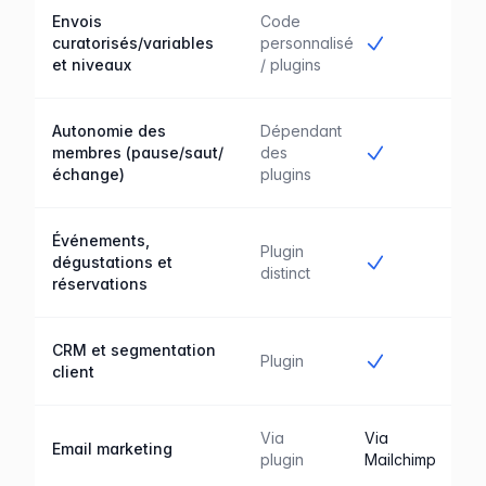
Envois
Code
Oui
curatorisés/variables
personnalisé
et niveaux
/ plugins
Autonomie des
Dépendant
Oui
membres (pause/saut/
des
échange)
plugins
Événements,
Plugin
Oui
dégustations et
distinct
réservations
CRM et segmentation
Oui
Plugin
client
Via
Via
Email marketing
plugin
Mailchimp