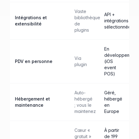
Vaste
API +
Intégrations et
bibliothèque
intégrations
extensibilité
de
sélectionnées
plugins
En
développement
Via
PDV en personne
(iOS
plugin
event
POS)
Auto-
Géré,
Hébergement et
hébergé
hébergé
maintenance
; vous le
en
maintenez
Europe
Cœur «
À partir
gratuit »
de 199