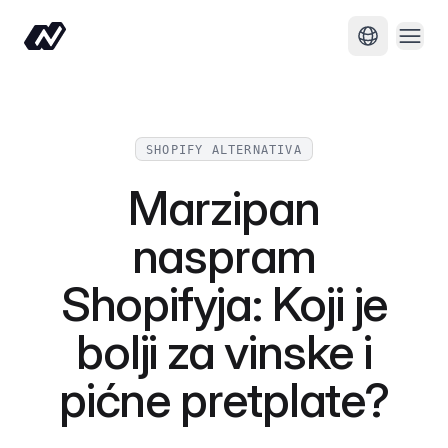
Otvor
Promijeni j
SHOPIFY ALTERNATIVA
Marzipan
naspram
Shopifyja: Koji je
bolji za vinske i
pićne pretplate?