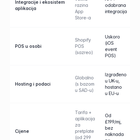
Integracije i ekosistem
razina
odabrana
aplikacija
App
integracija
Store-a
Uskoro
Shopify
(iOS
POS u osobi
POS
event
(sazreo)
POS)
Izgrađeno
Globalno
u UK-u,
Hosting i podaci
(s bazom
hostano
u SAD-u)
u EU-u
Tarifa +
Od
aplikacija
£199/mj,
za
bez
Cijene
pretplate
naknada
(od 299