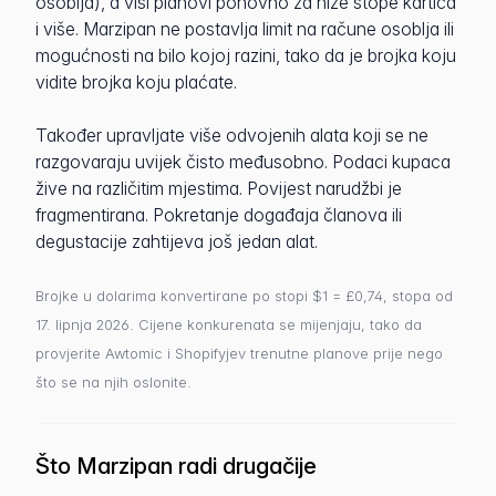
osoblja), a viši planovi ponovno za niže stope kartica
i više. Marzipan ne postavlja limit na račune osoblja ili
mogućnosti na bilo kojoj razini, tako da je brojka koju
vidite brojka koju plaćate.
Također upravljate više odvojenih alata koji se ne
razgovaraju uvijek čisto međusobno. Podaci kupaca
žive na različitim mjestima. Povijest narudžbi je
fragmentirana. Pokretanje događaja članova ili
degustacije zahtijeva još jedan alat.
Brojke u dolarima konvertirane po stopi $1 = £0,74, stopa od
17. lipnja 2026. Cijene konkurenata se mijenjaju, tako da
provjerite Awtomic i Shopifyjev trenutne planove prije nego
što se na njih oslonite.
Što Marzipan radi drugačije