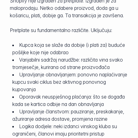
Shopify nije izgrađen za pretplate. Izgrađen je za
maloprodaju. Netko odabere proizvod, doda ga u
košaricu, plati, dobije ga. Ta transakcija je završena.
Pretplate su fundamentalno različite. Uključuju:
Kupca koja se slaže da dobije (i plati za) buduće
pošiljke koje nije odabrao
Varijabilni sadržaj narudžbe: različita vina svako
tromjesečje, kurirana od strane proizvođača
Upravljanje obnavljanjem: ponovno naplaćivanje
kupcu svaki ciklus bez aktivnog ponovnog
kupovanja
Oporavak neuspješnog plaćanja: što se događa
kada se kartica odbije na dan obnavljanja
Upravljanje članstvom: pauziranje, preskakanje,
ažuriranje adresa dostave, promjena razine
Logika dodjele: neki izdanci vinskog kluba su
ograničeni, članovi imaju prioritetni pristup