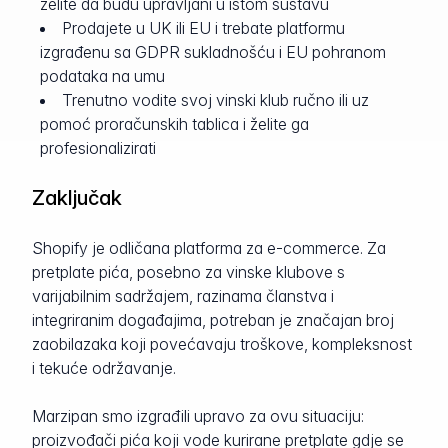
želite da budu upravljani u istom sustavu
Prodajete u UK ili EU i trebate platformu
izgrađenu sa GDPR sukladnošću i EU pohranom
podataka na umu
Trenutno vodite svoj vinski klub ručno ili uz
pomoć proračunskih tablica i želite ga
profesionalizirati
Zaključak
Shopify je odličana platforma za e-commerce. Za
pretplate pića, posebno za vinske klubove s
varijabilnim sadržajem, razinama članstva i
integriranim događajima, potreban je značajan broj
zaobilazaka koji povećavaju troškove, kompleksnost
i tekuće održavanje.
Marzipan smo izgrađili upravo za ovu situaciju:
proizvođači pića koji vode kurirane pretplate gdje se