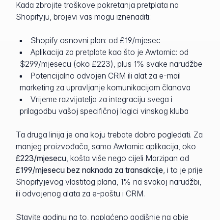
Kada zbrojite troškove pokretanja pretplata na
Shopifyju, brojevi vas mogu iznenaditi:
Shopify osnovni plan: od £19/mjesec
Aplikacija za pretplate kao što je Awtomic: od
$299/mjesecu (oko £223), plus 1% svake narudžbe
Potencijalno odvojen CRM ili alat za e-mail
marketing za upravljanje komunikacijom članova
Vrijeme razvijatelja za integraciju svega i
prilagodbu vašoj specifičnoj logici vinskog kluba
Ta druga linija je ona koju trebate dobro pogledati. Za
manjeg proizvođača, samo Awtomic aplikacija, oko
£223/mjesecu
, košta više nego cijeli Marzipan od
£199/mjesecu bez naknada za transakcije
, i to je prije
Shopifyjevog vlastitog plana, 1% na svakoj narudžbi,
ili odvojenog alata za e-poštu i CRM.
Stavite godinu na to, naplaćeno godišnje na obje