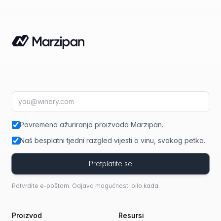
E-mail adresa
fir
Povremena ažuriranja proizvoda Marzipan.
Naš besplatni tjedni razgled vijesti o vinu, svakog petka.
Pretplatite se
Potvrdite e-poštom. Odjava mogućnosti bilo kada.
Proizvod
Resursi