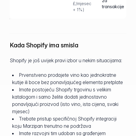
za
£/mjesec
transakcije
+ 1%)
Kada Shopify ima smisla
Shopify je još uvijek pravi izbor u nekim situacijama:
Prvenstveno prodajete vino kao jednokratne
kutije ili boce bez ponavljajućeg elementa pretplate
Imate postojeću Shopify trgovinu s velikim
katalogom i samo želite dodati jednostavno
ponavljajući proizvod (isto vino, ista cijena, svaki
mjesec)
Trebate pristup specifičnoj Shopify integraciji
koju Marzipan trenutno ne podržava
Imate razvojni tim udoban sa građenjem