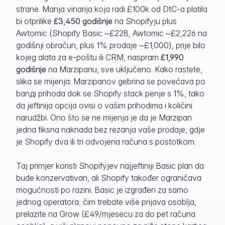
strane. Manja vinarija koja radi £100k od DtC-a platila
bi otprilike
£3,450 godišnje
na Shopifyju plus
Awtomic (Shopify Basic ~£228, Awtomic ~£2,226 na
godišnji obračun, plus 1% prodaje ~£1,000), prije bilo
kojeg alata za e-poštu ili CRM, naspram
£1,990
godišnje
na Marzipanu, sve uključeno. Kako rastete,
slika se mijenja: Marzipanov gebrina se povećava po
banді prihoda dok se Shopify stack penje s 1%, tako
da jeftinija opcija ovisi o vašim prihodima i količini
narudžbi. Ono što se ne mijenja je da je Marzipan
jedna fiksna naknada bez rezanja vaše prodaje, gdje
je Shopify dva ili tri odvojena računa s postotkom.
Taj primjer koristi Shopifyjev najjeftiniji Basic plan da
bude konzervativan, ali Shopify također ograničava
mogućnosti po razini. Basic je izgrađen za samo
jednog operatora; čim trebate više prijava osoblja,
prelazite na Grow (£49/mjesecu za do pet računa