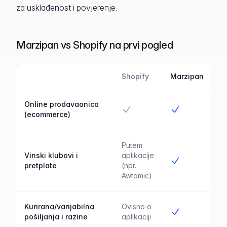
za usklađenost i povjerenje.
Marzipan vs Shopify na prvi pogled
Shopify
Marzipan
Značajka
Marzipan u usporedbi s Shopify
Online prodavaonica
Da
Da
(ecommerce)
Putem
Vinski klubovi i
aplikacije
Da
pretplate
(npr.
Awtomic)
Kurirana/varijabilna
Ovisno o
Da
pošiljanja i razine
aplikaciji