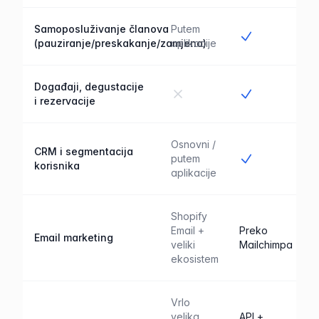
Samoposluživanje članova
Putem
Da
(pauziranje/preskakanje/zamjena)
aplikacije
Događaji, degustacije
Ne
Da
i rezervacije
Osnovni /
CRM i segmentacija
Da
putem
korisnika
aplikacije
Shopify
Email +
Preko
Email marketing
veliki
Mailchimpa
ekosistem
Vrlo
velika
API +