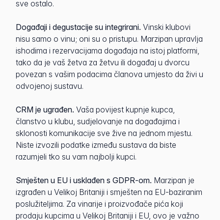
sve ostalo.
Događaji i degustacije su integrirani.
Vinski klubovi
nisu samo o vinu; oni su o pristupu. Marzipan upravlja
ishodima i rezervacijama događaja na istoj platformi,
tako da je vaš žetva za žetvu ili događaj u dvorcu
povezan s vašim podacima članova umjesto da živi u
odvojenoj sustavu.
CRM je ugrađen.
Vaša povijest kupnje kupca,
članstvo u klubu, sudjelovanje na događajima i
sklonosti komunikacije sve žive na jednom mjestu.
Niste izvozili podatke između sustava da biste
razumjeli tko su vam najbolji kupci.
Smješten u EU i usklađen s GDPR-om.
Marzipan je
izgrađen u Velikoj Britaniji i smješten na EU-baziranim
poslužiteljima. Za vinarije i proizvođače pića koji
prodaju kupcima u Velikoj Britaniji i EU, ovo je važno