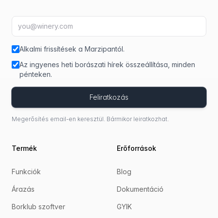
E-mail-cím
fir
Alkalmi frissítések a Marzipantól.
Az ingyenes heti borászati hírek összeállítása, minden
pénteken.
Feliratkozás
Megerősítés email-en keresztül. Bármikor leiratkozhat.
Termék
Erőforrások
Funkciók
Blog
Árazás
Dokumentáció
Borklub szoftver
GYIK