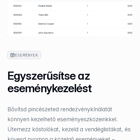
ESEMÉNYEK
Egyszerűsítse az
eseménykezelést
Bővítsd pincészeted rendezvénykínálatát
könnyen kezelhető eseményeszközeinkkel.
Ütemezz kóstolókat, kezeld a vendéglistákat, és
kövesd nyomon a közelgő eseményeket –