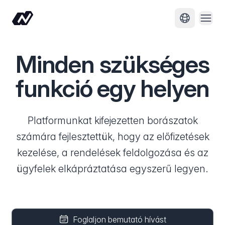
Menü
Nyelv módo
Minden szükséges
funkció egy helyen
Platformunkat kifejezetten borászatok
számára fejlesztettük, hogy az előfizetések
kezelése, a rendelések feldolgozása és az
ügyfelek elkápráztatása egyszerű legyen.
Foglaljon bemutató hívást