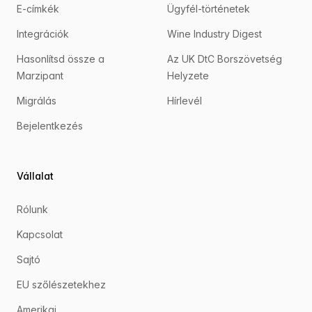
E-címkék
Ügyfél-történetek
Integrációk
Wine Industry Digest
Hasonlítsd össze a
Az UK DtC Borszövetség
Marzipant
Helyzete
Migrálás
Hírlevél
Bejelentkezés
Vállalat
Rólunk
Kapcsolat
Sajtó
EU szőlészetekhez
Amerikai