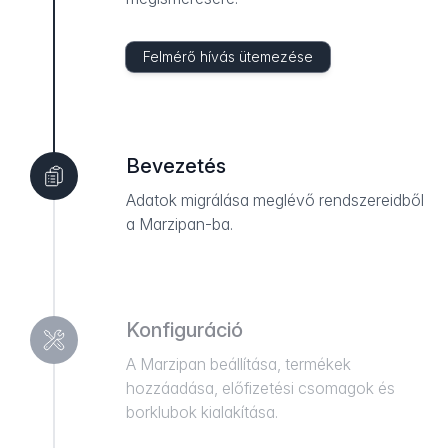
Felmérő hívás ütemezése
Bevezetés
Adatok migrálása meglévő rendszereidből
a Marzipan-ba.
Konfiguráció
A Marzipan beállítása, termékek
hozzáadása, előfizetési csomagok és
borklubok kialakítása.