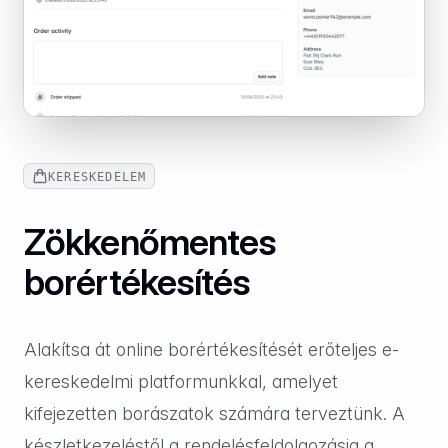
KERESKEDELEM
Zökkenőmentes
borértékesítés
Alakítsa át online borértékesítését erőteljes e-
kereskedelmi platformunkkal, amelyet
kifejezetten borászatok számára terveztünk. A
készletkezeléstől a rendelésfeldolgozásig a