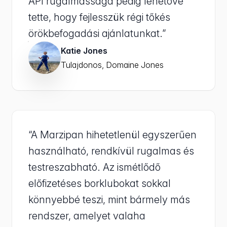
API rugalmassága pedig lehetővé
tette, hogy fejlesszük régi tőkés
örökbefogadási ajánlatunkat.”
Katie Jones
Tulajdonos, Domaine Jones
“A Marzipan hihetetlenül egyszerűen
használható, rendkívül rugalmas és
testreszabható. Az ismétlődő
előfizetéses borklubokat sokkal
könnyebbé teszi, mint bármely más
rendszer, amelyet valaha