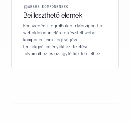
WEBES KOMPONENSEK
Beilleszthető elemek
Könnyedén integrálhatod a Marzipan-t a
weboldaladon előre elkészített webes
komponenseink segítségével –
termékgyűjteményekhez, fizetési
folyamathoz és az ügyfélfiók-területhez.