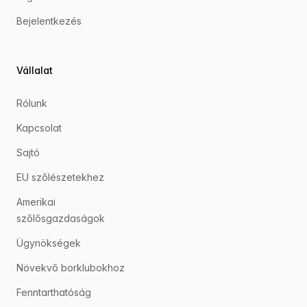
Bejelentkezés
Vállalat
Rólunk
Kapcsolat
Sajtó
EU szőlészetekhez
Amerikai
szőlősgazdaságok
Ügynökségek
Növekvő borklubokhoz
Fenntarthatóság