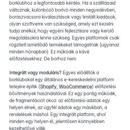
borklubhoz a legfontosabb kérdés. Ha a szállításaid
változnak, különböző borívó minden negyedévben,
borászvacsora kiválasztások vagy limitált kiadások,
olyan szoftverre van szükséged, amely ezt kezelni
tudja anélkül, hogy egyéni fejlesztésre vagy kerülő
megoldásokra lenne szükség. Egyes platformok csak
rögzített ismétlődő termékeket támogatnak (ugyanaz
minden hónapban). Ez működik a kávé
előfizetésekhez. De borhoz nem.
Integrált vagy moduláris?
Egyes előállítók a
borklubokat egy általános e-kereskedelmi platform
tetejére építik (
Shopify
,
WooCommerce
) előfizetési
bővítmények használatával. Ez egy pontig működik,
de fragmentációt okoz: az előfizetési adatok egy
helyen élnek, az ügyfél adatok egy másikban, a
rendelések máshol. Egy integrált platform, ahol
minden egy helyen él, jelentősen könnyebben
kezelhetővé válik.