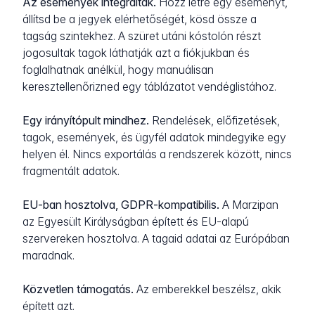
Az események integráltak.
Hozz létre egy eseményt,
állítsd be a jegyek elérhetőségét, kösd össze a
tagság szintekhez. A szüret utáni kóstolón részt
jogosultak tagok láthatják azt a fiókjukban és
foglalhatnak anélkül, hogy manuálisan
keresztellenőrizned egy táblázatot vendéglistához.
Egy irányítópult mindhez.
Rendelések, előfizetések,
tagok, események, és ügyfél adatok mindegyike egy
helyen él. Nincs exportálás a rendszerek között, nincs
fragmentált adatok.
EU-ban hosztolva, GDPR-kompatibilis.
A Marzipan
az Egyesült Királyságban épített és EU-alapú
szervereken hosztolva. A tagaid adatai az Európában
maradnak.
Közvetlen támogatás.
Az emberekkel beszélsz, akik
épített azt.