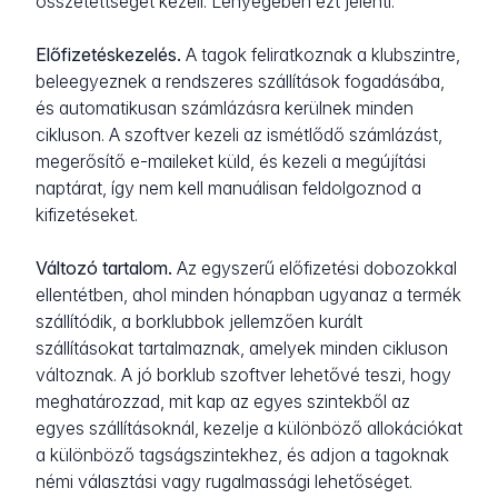
összetettségét kezeli. Lényegében ezt jelenti:
Előfizetéskezelés.
A tagok feliratkoznak a klubszintre,
beleegyeznek a rendszeres szállítások fogadásába,
és automatikusan számlázásra kerülnek minden
cikluson. A szoftver kezeli az ismétlődő számlázást,
megerősítő e-maileket küld, és kezeli a megújítási
naptárat, így nem kell manuálisan feldolgoznod a
kifizetéseket.
Változó tartalom.
Az egyszerű előfizetési dobozokkal
ellentétben, ahol minden hónapban ugyanaz a termék
szállítódik, a borklubbok jellemzően kurált
szállításokat tartalmaznak, amelyek minden cikluson
változnak. A jó borklub szoftver lehetővé teszi, hogy
meghatározzad, mit kap az egyes szintekből az
egyes szállításoknál, kezelje a különböző allokációkat
a különböző tagságszintekhez, és adjon a tagoknak
némi választási vagy rugalmassági lehetőséget.