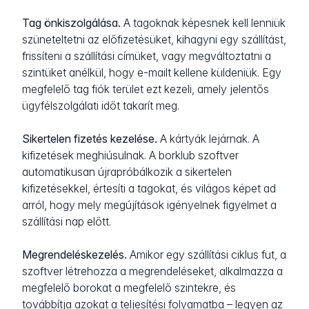
Tag önkiszolgálása.
A tagoknak képesnek kell lenniük
szüneteltetni az előfizetésüket, kihagyni egy szállítást,
frissíteni a szállítási címüket, vagy megváltoztatni a
szintüket anélkül, hogy e-mailt kellene küldeniük. Egy
megfelelő tag fiók terület ezt kezeli, amely jelentős
ügyfélszolgálati időt takarít meg.
Sikertelen fizetés kezelése.
A kártyák lejárnak. A
kifizetések meghiúsulnak. A borklub szoftver
automatikusan újrapróbálkozik a sikertelen
kifizetésekkel, értesíti a tagokat, és világos képet ad
arról, hogy mely megújítások igényelnek figyelmet a
szállítási nap előtt.
Megrendeléskezelés.
Amikor egy szállítási ciklus fut, a
szoftver létrehozza a megrendeléseket, alkalmazza a
megfelelő borokat a megfelelő szintekre, és
továbbítja azokat a teljesítési folyamatba – legyen az