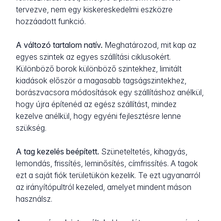
tervezve, nem egy kiskereskedelmi eszközre
hozzáadott funkció.
A változó tartalom natív.
Meghatározod, mit kap az
egyes szintek az egyes szállítási ciklusokért.
Különböző borok különböző szintekhez, limitált
kiadások először a magasabb tagságszintekhez,
borászvacsora módosítások egy szállításhoz anélkül,
hogy újra építenéd az egész szállítást, mindez
kezelve anélkül, hogy egyéni fejlesztésre lenne
szükség.
A tag kezelés beépített.
Szüneteltetés, kihagyás,
lemondás, frissítés, leminősítés, címfrissítés. A tagok
ezt a saját fiók területükön kezelik. Te ezt ugyanarról
az irányítópultról kezeled, amelyet mindent máson
használsz.