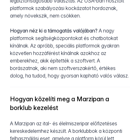
legbiztonságosabb választás. Az USA-ban hosztolt
platformok szabályozási kockázatot hordoznak,
amely növekszik, nem csökken.
Hogyan néz ki a támogatás valójában?
A nagy
platformok segítségközpontokat és chatbotokat
kínálnak. Az apróbb, speciális platformok gyakran
közvetlen hozzáférést kínálnak azokhoz az
emberekhez, akik építették a szoftvert. A
borászatnak, aki nem szoftverszakértő, értékes
dolog, ha tudod, hogy gyorsan kapható valós válasz.
Hogyan közelíti meg a Marzipan a
borklub kezelést
A Marzipan az ital- és élelmiszeripar előfizetéses
kereskedelemhez készült. A borklubbok a központi
felhasználási eset, amelyre a platform körül lett