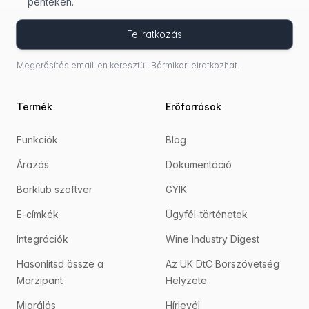
pénteken.
Feliratkozás
Megerősítés email-en keresztül. Bármikor leiratkozhat.
Termék
Erőforrások
Funkciók
Blog
Árazás
Dokumentáció
Borklub szoftver
GYIK
E-címkék
Ügyfél-történetek
Integrációk
Wine Industry Digest
Hasonlítsd össze a
Az UK DtC Borszövetség
Marzipant
Helyzete
Migrálás
Hírlevél