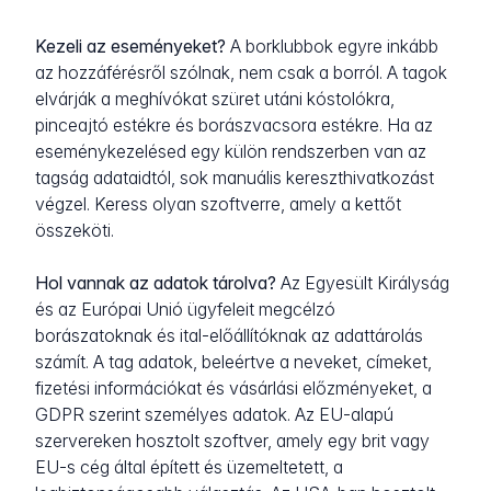
Kezeli az eseményeket?
A borklubbok egyre inkább
az hozzáférésről szólnak, nem csak a borról. A tagok
elvárják a meghívókat szüret utáni kóstolókra,
pinceajtó estékre és borászvacsora estékre. Ha az
eseménykezelésed egy külön rendszerben van az
tagság adataidtól, sok manuális kereszthivatkozást
végzel. Keress olyan szoftverre, amely a kettőt
összeköti.
Hol vannak az adatok tárolva?
Az Egyesült Királyság
és az Európai Unió ügyfeleit megcélzó
borászatoknak és ital-előállítóknak az adattárolás
számít. A tag adatok, beleértve a neveket, címeket,
fizetési információkat és vásárlási előzményeket, a
GDPR szerint személyes adatok. Az EU-alapú
szervereken hosztolt szoftver, amely egy brit vagy
EU-s cég által épített és üzemeltetett, a