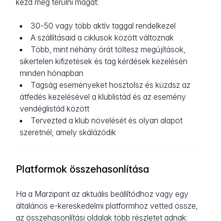
kezd meg térülni magát:
30-50 vagy több aktív taggal rendelkezel
A szállításaid a ciklusok között változnak
Több, mint néhány órát töltesz megújítások,
sikertelen kifizetések és tag kérdések kezelésén
minden hónapban
Tagság eseményeket hosztolsz és küzdsz az
átfedés kezelésével a klublistád és az esemény
vendéglistád között
Tervezted a klub növelését és olyan alapot
szeretnél, amely skálázódik
Platformok összehasonlítása
Ha a Marzipant az aktuális beállítódhoz vagy egy
általános e-kereskedelmi platformhoz vetted össze,
az összehasonlítási oldalak több részletet adnak: