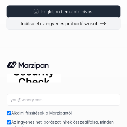
Foglaljon bemutató hívást
Indítsa el az ingyenes próbaidőszakot
E-mail-cím
fir
Alkalmi frissítések a Marzipantól.
Az ingyenes heti borászati hírek összeállítása, minden