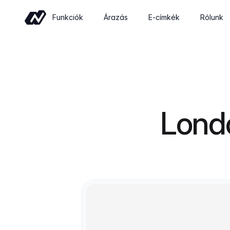
Funkciók
Árazás
E-címkék
Rólunk
Kereskedelem
Sell wine online with a shop built for
wineries
Események
Londo
Sell tickets and manage tastings and
tours
Insights
Revenue, retention and performance at
a glance