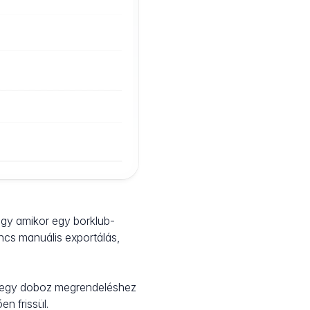
agy amikor egy borklub-
incs manuális exportálás,
a egy doboz megrendeléshez
en frissül.