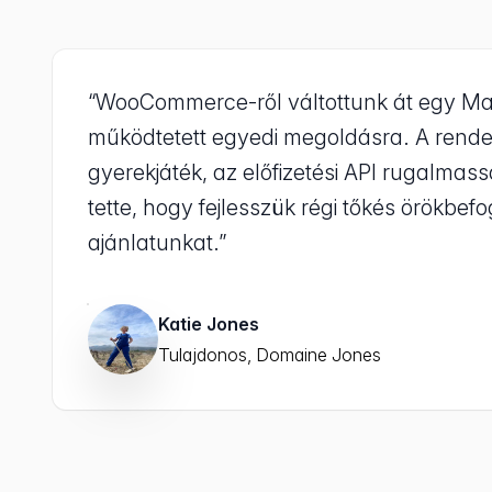
“WooCommerce-ről váltottunk át egy Mar
működtetett egyedi megoldásra. A rende
gyerekjáték, az előfizetési API rugalmas
tette, hogy fejlesszük régi tőkés örökbef
ajánlatunkat.”
Katie Jones
Tulajdonos, Domaine Jones