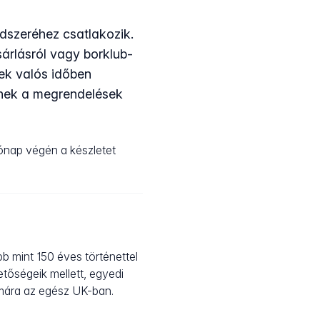
dszeréhez csatlakozik.
árlásról vagy borklub-
tek valós időben
znek a megrendelések
ónap végén a készletet
bb mint 150 éves történettel
tőségeik mellett, egyedi
ámára az egész UK-ban.