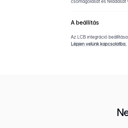
csomagolását és feladását v
A beállítás
Az LCB integráció beállítás
Lépjen velünk kapcsolatba
,
Ne