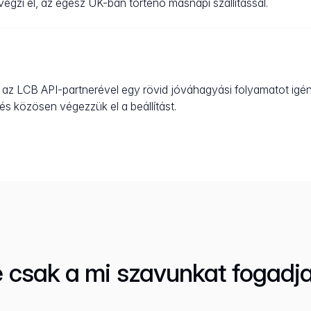
égzi el, az egész UK-ban történő másnapi szállítással.
a az LCB API-partnerével egy rövid jóváhagyási folyamatot igény
 és közösen végezzük el a beállítást.
 csak a mi szavunkat fogadja