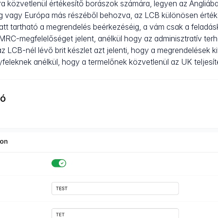
ra közvetlenül értékesítő borászok számára, legyen az Angliáb
 vagy Európa más részéből behozva, az LCB különösen értékes
att tartható a megrendelés beérkezéséig, a vám csak a feladásk
HMRC-megfelelőséget jelent, anélkül hogy az adminisztratív terh
 LCB-nél lévő brit készlet azt jelenti, hogy a megrendelések 
feleknek anélkül, hogy a termelőnek közvetlenül az UK teljesíté
ió