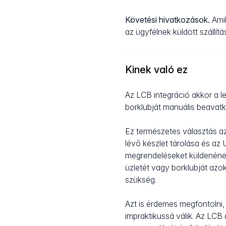
Követési hivatkozások.
Amik
az ügyfélnek küldött szállít
Kinek való ez
Az LCB integráció akkor a l
borklubját manuális beavatk
Ez természetes választás az
lévő készlet tárolása és az
megrendeléseket küldenének
üzletét vagy borklubját azo
szükség.
Azt is érdemes megfontolni, 
impraktikussá válik. Az LCB 