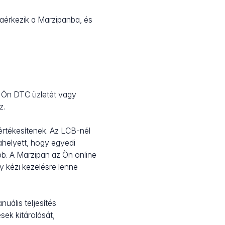
aérkezik a Marzipanba, és
z Ön DTC üzletét vagy
z.
értékesítenek. Az LCB-nél
ahelyett, hogy egyedi
b. A Marzipan az Ön online
y kézi kezelésre lenne
uális teljesítés
sek kitárolását,