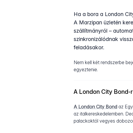
Ha a bora a London City
A Marzipan üzletén kere
szállítmányról – automa
szinkronizálódnak viss
feladásakor.
Nem kell két rendszerbe be
egyeztenie.
A London City Bond-r
A London City Bond
az Egye
az italkereskedelemben. Ded
palackoktól vegyes dobozok