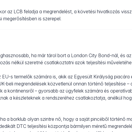
or az LCB feladja a megrendelést, a követési hivatkozás vissz
ási megerősítésben is szerepel.
eghasznosabb, ha már tárol bort a London City Bond-nál, és a
ozás nélkül szeretné csatlakoztatni azok teljesítési műveletéhe
 EU-s termelők számára is, akik az Egyesült Királyság piacára 
 UK-beli megrendelések közvetlenül onnan történő teljesítése – 
 a kontinensről – gyorsabb az ügyfelek számára és operatívab
knak a készleteknek a rendszeréhez csatlakoztatja, anélkül hog
ha a borklub olyan szintre nő, hogy a saját pincéből történő man
dedikált DTC teljesítési központja bármilyen méretű megrendelé