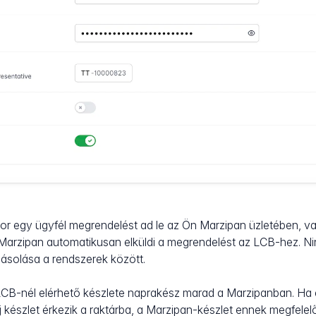
r egy ügyfél megrendelést ad le az Ön Marzipan üzletében, v
, a Marzipan automatikusan elküldi a megrendelést az LCB-hez. N
solása a rendszerek között.
CB-nél elérhető készlete naprakész marad a Marzipanban. H
j készlet érkezik a raktárba, a Marzipan-készlet ennek megfelelő