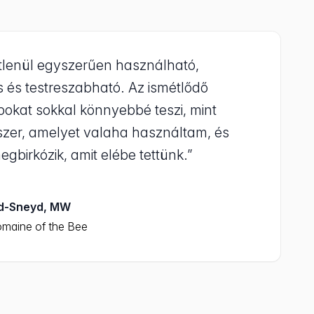
tlenül egyszerűen használható,
 és testreszabható. Az ismétlődő
ubokat sokkal könnyebbé teszi, mint
zer, amelyet valaha használtam, és
gbirkózik, amit elébe tettünk.”
rd-Sneyd, MW
omaine of the Bee