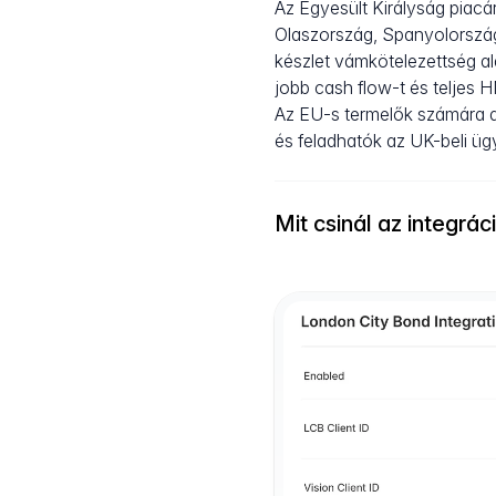
Az Egyesült Királyság piacá
Olaszország, Spanyolország
készlet vámkötelezettség al
jobb cash flow-t és teljes 
Az EU-s termelők számára az
és feladhatók az UK-beli ügy
Mit csinál az integrác