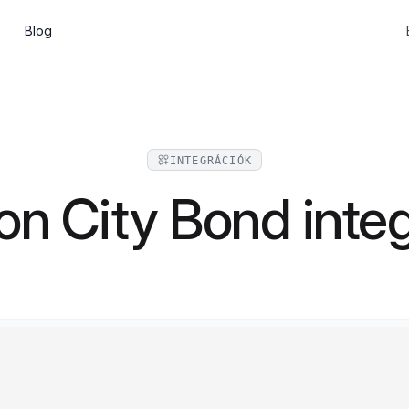
Blog
Előfizetések
Wine clubs, memberships and recurring
shipments
INTEGRÁCIÓK
CMS
n City Bond inte
Build pages and a blog, or go headless
via the API
API és web komponensek
Integrate Marzipan in the way that suits
you