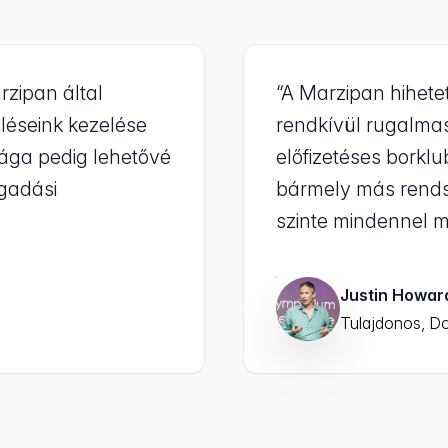
zipan által
“A Marzipan hihete
léseink kezelése
rendkívül rugalmas
sága pedig lehetővé
előfizetéses borkl
ogadási
bármely más rends
szinte mindennel me
Justin Howa
Tulajdonos, D