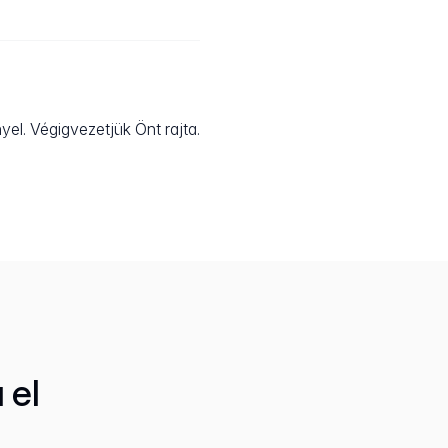
el. Végigvezetjük Önt rajta.
 el