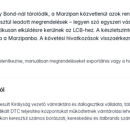
 Bond-nál tárolódik, a Marzipan közvetlenül azok ren
sztül leadott megrendelések – legyen szó egyszeri vás
tikusan elküldésre kerülnek az LCB-hez. A készletszin
za a Marzipanba. A követési hivatkozások visszaérke
jelentkeznie, manuálisan megrendeléseket exportálnia vagy a h
ól
sült Királyság vezető vámraktára és itallogisztikai vállalata, tö
ikált DTC teljesítési központokat működtetnek vámtárolási lehe
on keresztül számos borászati, kereskedési és italbrands sz