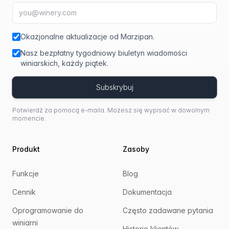
Adres e-mail
fir
Okazjonalne aktualizacje od Marzipan.
Nasz bezpłatny tygodniowy biuletyn wiadomości
winiarskich, każdy piątek.
Subskrybuj
Potwierdź za pomocą e-maila. Możesz się wypisać w dowolnym
momencie.
Produkt
Zasoby
Funkcje
Blog
Cennik
Dokumentacja
Oprogramowanie do
Często zadawane pytania
winiarni
Historie klientów