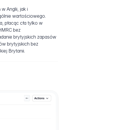
Anglii, jak i
ególnie wartościowego.
 płacąc cła tylko w
i HMRC bez
adanie brytyjskich zapasów
w brytyjskich bez
ej Brytanii.