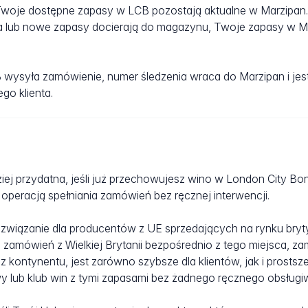
woje dostępne zapasy w LCB pozostają aktualne w Marzipan.
a lub nowe zapasy docierają do magazynu, Twoje zapasy w M
wysyła zamówienie, numer śledzenia wraca do Marzipan i jes
go klienta.
ziej przydatna, jeśli już przechowujesz wino w London City B
h operacją spełniania zamówień bez ręcznej interwencji.
rozwiązanie dla producentów z UE sprzedających na rynku bry
 zamówień z Wielkiej Brytanii bezpośrednio z tego miejsca, za
kontynentu, jest zarówno szybsze dla klientów, jak i prostsz
wy lub klub win z tymi zapasami bez żadnego ręcznego obsługi