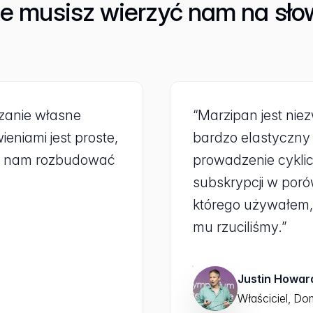
ie musisz wierzyć nam na sło
zanie własne
“Marzipan jest nie
niami jest proste,
bardzo elastyczny 
iła nam rozbudować
prowadzenie cykli
subskrypcji w por
którego używałem, 
mu rzuciliśmy.”
Justin Howa
Właściciel, Do