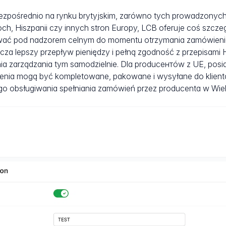
ezpośrednio na rynku brytyjskim, zarówno tych prowadzonych w 
och, Hiszpanii czy innych stron Europy, LCB oferuje coś szcz
ć pod nadzorem celnym do momentu otrzymania zamówienia,
cza lepszy przepływ pieniędzy i pełną zgodność z przepisam
ia zarządzania tym samodzielnie. Dla producентów z UE, posi
nia mogą być kompletowane, pakowane i wysyłane do klientó
o obsługiwania spełniania zamówień przez producenta w Wielki