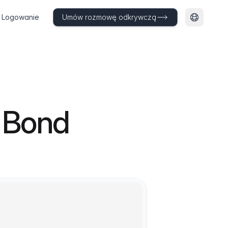
Logowanie
Umów rozmowę odkrywczą
Zmień ję
y Bond