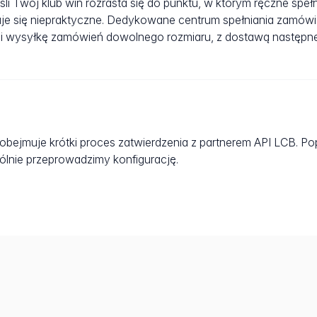
li Twój klub win rozrasta się do punktu, w którym ręczne spe
staje się niepraktyczne. Dedykowane centrum spełniania zamó
i wysyłkę zamówień dowolnego rozmiaru, z dostawą następneg
B obejmuje krótki proces zatwierdzenia z partnerem API LCB. P
ólnie przeprowadzimy konfigurację.