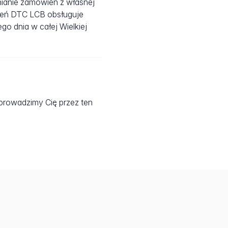
łnianie zamówień z własnej
wień DTC LCB obsługuje
o dnia w całej Wielkiej
oprowadzimy Cię przez ten