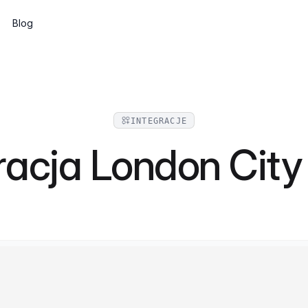
Blog
Subskrypcje
Wine clubs, memberships and recurring
shipments
INTEGRACJE
CMS
racja London Cit
Build pages and a blog, or go headless
via the API
API i komponenty internetowe
Integrate Marzipan in the way that suits
you