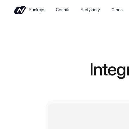
Funkcje
Cennik
E-etykiety
O nas
Handel
Sell wine online with a shop built for
wineries
Wydarzenia
Integ
Sell tickets and manage tastings and
tours
Insights
Revenue, retention and performance at
a glance