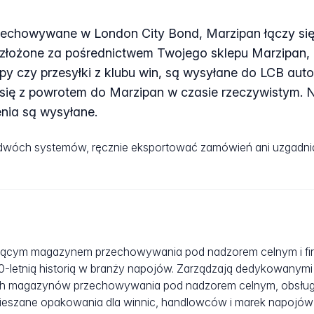
rzechowywane w London City Bond, Marzipan łączy się
łożone za pośrednictwem Twojego sklepu Marzipan, n
py czy przesyłki z klubu win, są wysyłane do LCB aut
się z powrotem do Marzipan w czasie rzeczywistym. 
nia są wysyłane.
 dwóch systemów, ręcznie eksportować zamówień ani uzgadn
dącym magazynem przechowywania pod nadzorem celnym i fir
150-letnią historią w branży napojów. Zarządzają dedykowanymi
 magazynów przechowywania pod nadzorem celnym, obsług
eszane opakowania dla winnic, handlowców i marek napojów na 