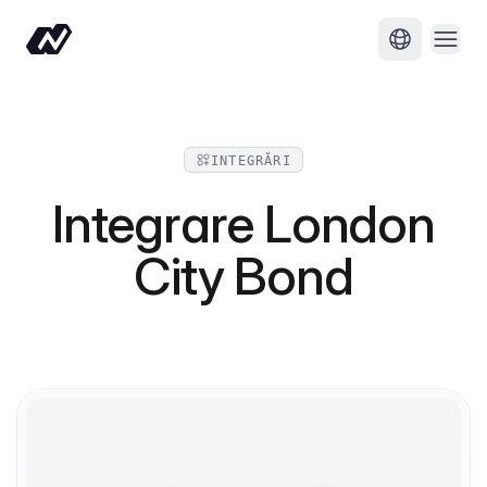
Desc
Schimbă li
INTEGRĂRI
Integrare London
City Bond