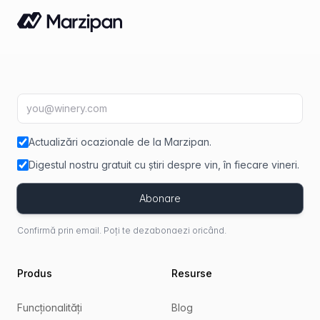
Adresă de e-mail
fir
Actualizări ocazionale de la Marzipan.
Digestul nostru gratuit cu știri despre vin, în fiecare vineri.
Abonare
Confirmă prin email. Poți te dezabonaezi oricând.
Produs
Resurse
Funcționalități
Blog