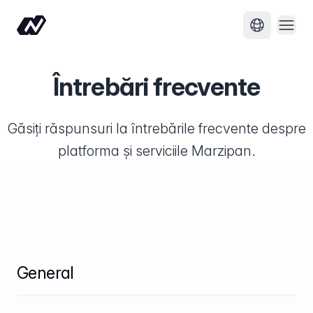
Desc
Schimbă li
Întrebări frecvente
Găsiți răspunsuri la întrebările frecvente despre
platforma și serviciile Marzipan.
General