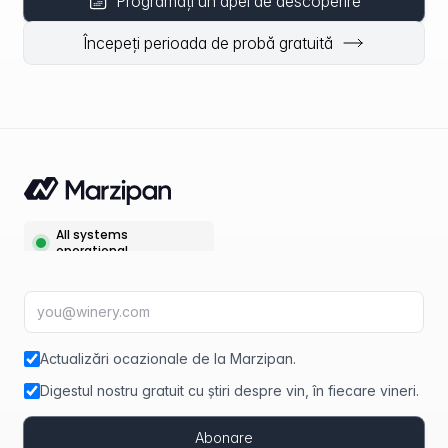
Programați un apel de descoperire
Începeți perioada de probă gratuită
Adresă de e-mail
fir
Actualizări ocazionale de la Marzipan.
Digestul nostru gratuit cu știri despre vin, în fiecare vineri.
Abonare