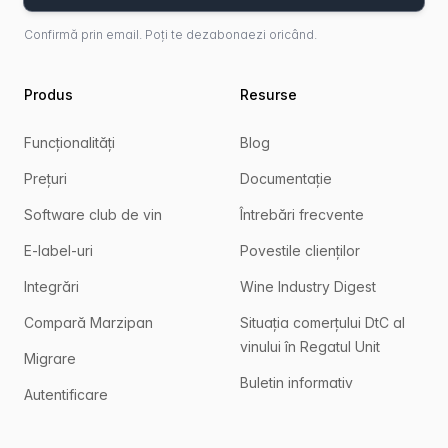
Confirmă prin email. Poți te dezabonaezi oricând.
Produs
Resurse
Funcționalități
Blog
Prețuri
Documentație
Software club de vin
Întrebări frecvente
E-label-uri
Povestile clienților
Integrări
Wine Industry Digest
Compară Marzipan
Situația comerțului DtC al
vinului în Regatul Unit
Migrare
Buletin informativ
Autentificare