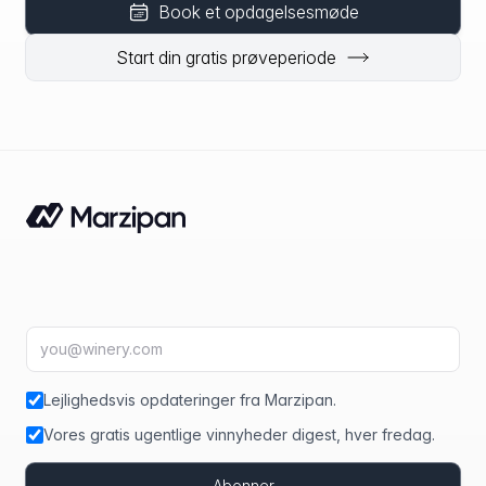
Book et opdagelsesmøde
Start din gratis prøveperiode
E-mailadresse
fir
Lejlighedsvis opdateringer fra Marzipan.
Vores gratis ugentlige vinnyheder digest, hver fredag.
Abonner