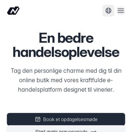
Åbn 
Skift sprog
En bedre
handelsoplevelse
Tag den personlige charme med dig til din
online butik med vores kraftfulde e-
handelsplatform designet til vinerier.
Book et opdagelsesmøde
Start gratis prøveperiode