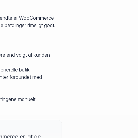
anvendte er WooCommerce
betalinger rimeligt godt.
ere end valgt af kunden
enerelle butik
enter forbundet med
r tingene manuelt.
merce er, at de