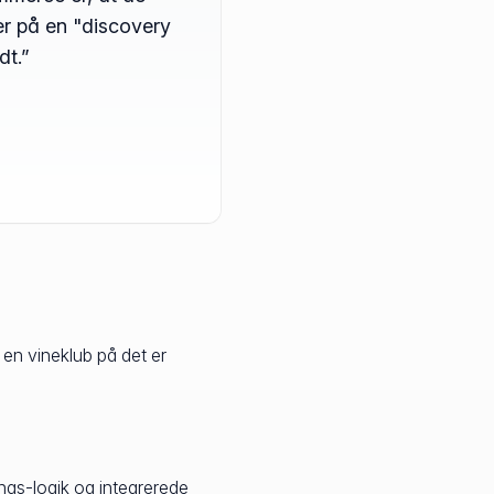
er på en "discovery
dt.”
n vineklub på det er
rings-logik og integrerede