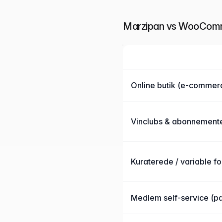
Marzipan vs WooComme
Funktion
Marzipan sammenlignet me
Online butik (e-commer
Vinclubs & abonnement
Kuraterede / variable f
Medlem self-service (pau