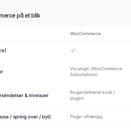
rce på et blik
WooCommerce
d WooCommerce
Ja
ce)
Via plugin (WooCommerce
er
Subscriptions)
Brugerdefineret kode /
orsendelser & niveauer
plugins
se / spring over / byt)
Plugin-afhængig