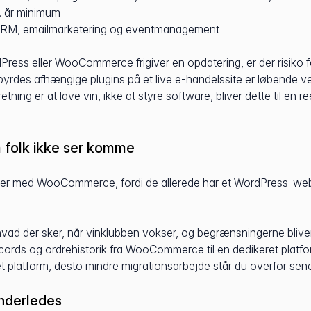
r. år minimum
 CRM, emailmarketering og eventmanagement
Press eller WooCommerce frigiver en opdatering, er der risiko f
dbyrdes afhængige plugins på et live e-handelssite er løbende v
tning er at lave vin, ikke at styre software, bliver dette til en r
 folk ikke ser komme
rter med WooCommerce, fordi de allerede har et WordPress-web
vad der sker, når vinklubben vokser, og begrænsningerne bliver 
ds og ordrehistorik fra WooCommerce til en dedikeret platform
get platform, desto mindre migrationsarbejde står du overfor sen
nderledes