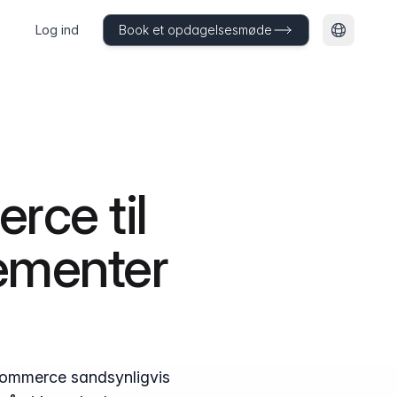
Log ind
Book et opdagelsesmøde
Skift spr
ce til
ementer
oCommerce sandsynligvis