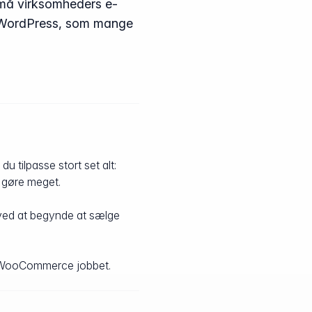
f små virksomheders e-
på WordPress, som mange
 tilpasse stort set alt:
t gøre meget.
r ved at begynde at sælge
rer WooCommerce jobbet.