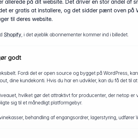
ller allerede på dit website. Det driver en stor andel a
det er gratis at installere, og det sidder pænt oven 
ger til deres website.
ed
Shopify
, i det øjeblik abonnementer kommer ind i billedet.
ør godt
sibelt. Fordi det er open source og bygget på WordPress, kan du
ut, dine kundekonti. Hvis du har en udvikler, kan du få det til a
iveauet, hvilket gør det attraktivt for producenter, der netop e
ligte sig til et månedligt platformgebyr.
gaf vinekasser, behandling af engangsordrer, lagerstyring, udfø