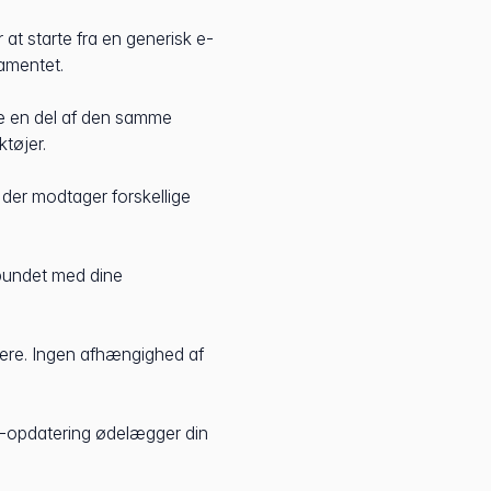
 at starte fra en generisk e-
amentet.
e en del af den samme
ktøjer.
s der modtager forskellige
bundet med dine
ere. Ingen afhængighed af
ss-opdatering ødelægger din