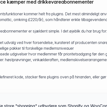
ce kæmper med drikkevareabonnementer
unktioner kommer helt fra plugins. Det mest almindeligt 
mattic, omkring £220/år), som håndterer enkle tilbagevendende 
abonnementer er sjældent simple. I det øjeblik du har brug for:
ndet udvalg ved hver forsendelse, kurateret af producenten snar
llige pakker til forskellige medlemsniveauer
nsede udgivelser hvor medlemmer får prioritetsadgang før den g
er: høstprøvninger, vinkælderaften, medlemskivelserarrangem
rdefineret kode, stacker flere plugins oven på hinanden, eller gø
 de store "shopping" udbydere som Shopify og WooCom