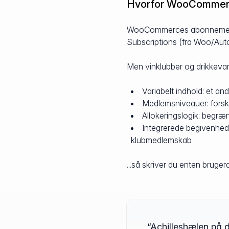
Hvorfor WooCommer
WooCommerces abonnementsf
Subscriptions (fra Woo/Auto
Men vinklubber og drikkevare
Variabelt indhold: et a
Medlemsniveauer: forske
Allokeringslogik: begræ
Integrerede begivenhed
klubmedlemskab
...så skriver du enten bruge
“Achilleshælen på