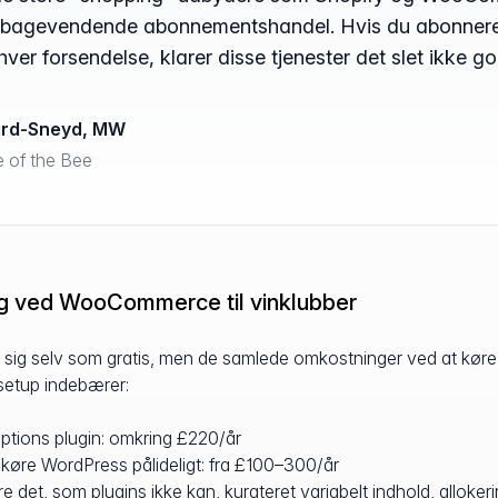
r tilbagevendende abonnementshandel. Hvis du abonner
hver forsendelse, klarer disse tjenester det slet ikke go
ard-Sneyd, MW
e of the Bee
ng ved WooCommerce til vinklubber
 selv som gratis, men de samlede omkostninger ved at køre e
k setup indebærer:
ions plugin: omkring £220/år
 køre WordPress pålideligt: fra £100–300/år
ere det, som plugins ikke kan, kurateret variabelt indhold, alloke