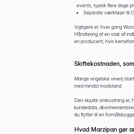
events, typisk flere dage p
Separate værktøjer til
Vigtigere er: hver gang Word
Håndtering af en stak af in
en producent, hvis kerneforre
Skiftekostnaden, som
Mange engelske vinerij sta
med mindst modstand.
Den skjulte omkostning er, h
kundedata, abonnementsrecor
du flytter til en formålsbyg
Hvad Marzipan gør a