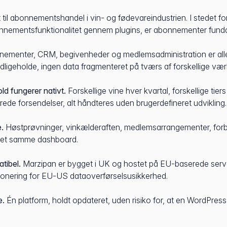
 til abonnementshandel i vin- og fødevareindustrien. I stedet for
onnementsfunktionalitet gennem plugins, er abonnementer fund
ementer, CRM, begivenheder og medlemsadministration er all
edligeholde, ingen data fragmenteret på tværs af forskellige vær
d fungerer nativt.
Forskellige vine hver kvartal, forskellige tier
rede forsendelser, alt håndteres uden brugerdefineret udvikling.
.
Høstprøvninger, vinkælderaften, medlemsarrangementer, for
 det samme dashboard.
ibel.
Marzipan er bygget i UK og hostet på EU-baserede serv
onering for EU-US dataoverførselsusikkerhed.
e.
Én platform, holdt opdateret, uden risiko for, at en WordPre