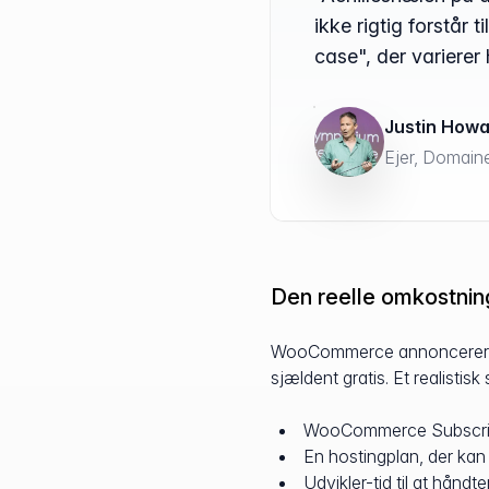
ikke rigtig forstå
case", der varierer 
Justin How
Ejer, Domain
Den reelle omkostni
WooCommerce annoncerer sig
sjældent gratis. Et realistis
WooCommerce Subscript
En hostingplan, der kan
Udvikler-tid til at håndt