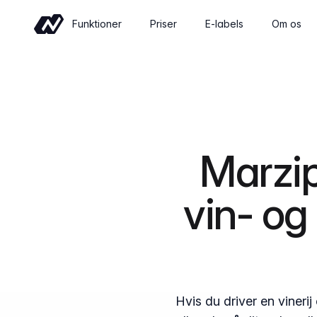
Funktioner
Priser
E-labels
Om os
Handel
Sell wine online with a shop built for
wineries
Arrangementer
Marzi
Sell tickets and manage tastings and
tours
vin- o
Insights
Revenue, retention and performance at
a glance
Hvis du driver en viner