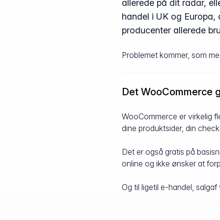
allerede på dit radar, e
handel i UK og Europa, 
producenter allerede bru
Problemet kommer, som m
Det WooCommerce g
WooCommerce er virkelig flek
dine produktsider, din checko
Det er også gratis på basisn
online og ikke ønsker at forp
Og til ligetil e-handel, sal