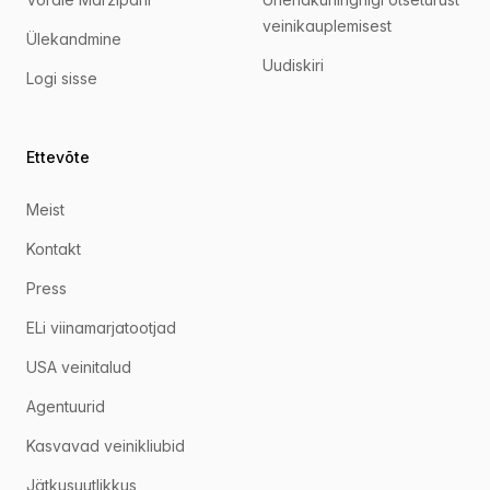
veinikauplemisest
Ülekandmine
Uudiskiri
Logi sisse
Ettevõte
Meist
Kontakt
Press
ELi viinamarjatootjad
USA veinitalud
Agentuurid
Kasvavad veinikliubid
Jätkusuutlikkus