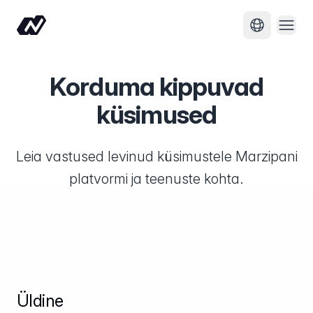
Ava 
Muuda keel
Korduma kippuvad
küsimused
Leia vastused levinud küsimustele Marzipani
platvormi ja teenuste kohta.
Üldine