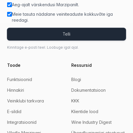
Aeg-ajalt värskendusi Marzipanilt.
Meie tasuta nädalane veiniteaduste kokkuvõte iga
reedagi.
Telli
Kinnitage e-posti teel. Loobuge igal ajal.
Toode
Ressursid
Funktsioonid
Blogi
Hinnakiri
Dokumentatsioon
Veiniklubi tarkvara
KKK
E-sildid
Klientide lood
Integratsioonid
Wine Industry Digest
Võrdle Marzipani
Ühendkuningriigi otseturust