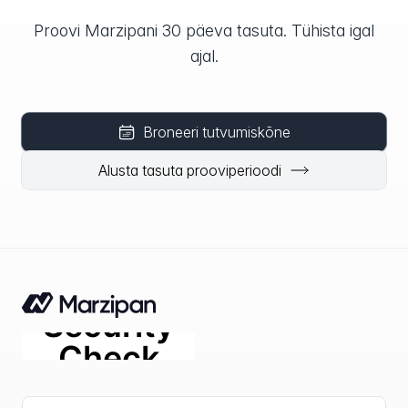
Proovi Marzipani 30 päeva tasuta. Tühista igal
ajal.
Broneeri tutvumiskõne
Alusta tasuta prooviperioodi
E-posti aadress
fir