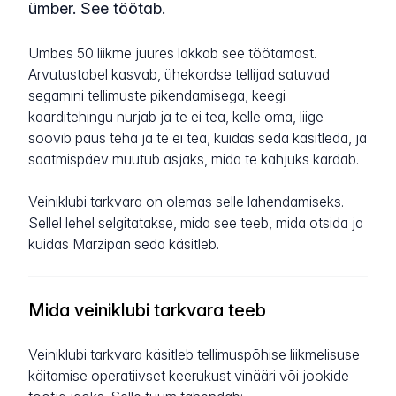
ümber. See töötab.
Umbes 50 liikme juures lakkab see töötamast.
Arvutustabel kasvab, ühekordse tellijad satuvad
segamini tellimuste pikendamisega, keegi
kaarditehingu nurjab ja te ei tea, kelle oma, liige
soovib paus teha ja te ei tea, kuidas seda käsitleda, ja
saatmispäev muutub asjaks, mida te kahjuks kardab.
Veiniklubi tarkvara on olemas selle lahendamiseks.
Sellel lehel selgitatakse, mida see teeb, mida otsida ja
kuidas Marzipan seda käsitleb.
Mida veiniklubi tarkvara teeb
Veiniklubi tarkvara käsitleb tellimuspõhise liikmelisuse
käitamise operatiivset keerukust vinääri või jookide