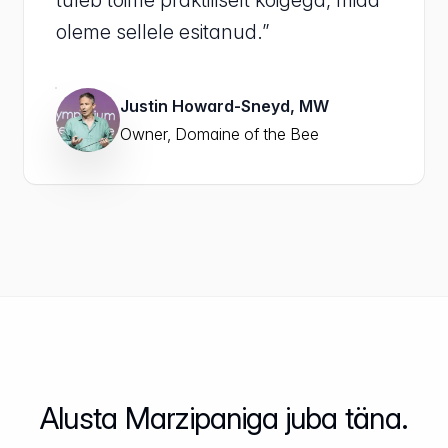
tuleb toime praktiliselt kõigega, mida
oleme sellele esitanud.”
Justin Howard-Sneyd, MW
Owner, Domaine of the Bee
Alusta Marzipaniga juba täna.