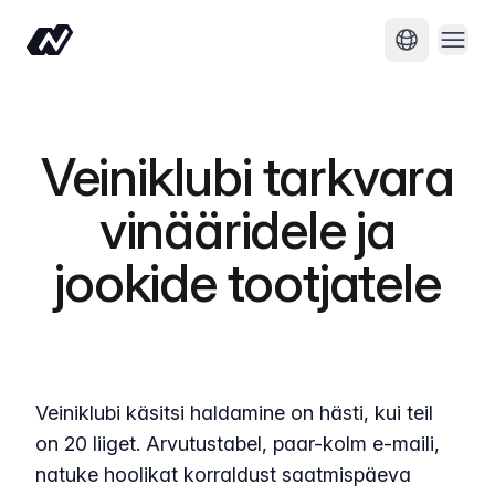
Ava 
Muuda keel
Veiniklubi tarkvara
vinääridele ja
jookide tootjatele
Veiniklubi käsitsi haldamine on hästi, kui teil
on 20 liiget. Arvutustabel, paar-kolm e-maili,
natuke hoolikat korraldust saatmispäeva