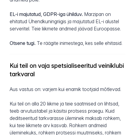
EL-i majutatud, GDPR-iga ühilduv.
Marzipan on
ehitatud Ühendkuningriigis ja majutatud EL-i alustel
serveritel. Teie liikmete andmed jäävad Euroopasse.
Otsene tugi.
Te räägite inimestega, kes selle ehitasid.
Kui teil on vaja spetsialiseeritud veiniklubi
tarkvaral
Aus vastus on: varjem kui enamik tootjaid mõtlevad.
Kui teil on alla 20 liikme ja teie saatmised on lihtsad,
teeb arvutustabel ja käsitsi protsess praegu. Kuid
deditseeritud tarkvarasse üleminek maksab rohkem,
kui teie liikmete arv kasvab. Rohkem andmeid
üleminekuks, rohkem protsessi muutmiseks, rohkem