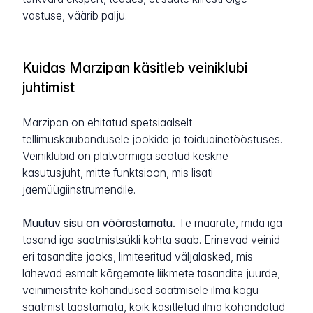
vastuse, väärib palju.
Kuidas Marzipan käsitleb veiniklubi
juhtimist
Marzipan on ehitatud spetsiaalselt
tellimuskaubandusele jookide ja toiduainetööstuses.
Veiniklubid on platvormiga seotud keskne
kasutusjuht, mitte funktsioon, mis lisati
jaemüügiinstrumendile.
Muutuv sisu on võõrastamatu.
Te määrate, mida iga
tasand iga saatmistsükli kohta saab. Erinevad veinid
eri tasandite jaoks, limiteeritud väljalasked, mis
lähevad esmalt kõrgemate liikmete tasandite juurde,
veinimeistrite kohandused saatmisele ilma kogu
saatmist taastamata, kõik käsitletud ilma kohandatud