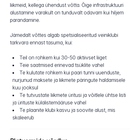
liikmeid, kellega ühendust võtta. Õige infrastruktuuri
alustamine varakult on tunduvalt odavam kui hiljem
parandamine.
Jämedalt võttes algab spetsialiseeritud veiniklubi
tarkvara ennast tasuma, kui:
Teil on rohkem kui 30-50 aktiivset liiget
Teie saatmised erinevad tsüklite vahel
Te kulutate rohkem kui paari tunni uuenduste,
nurjunud maksete ja liikmete päringute haldamisele
kuu jooksul
Te tutvustate liikmete üritusi ja võitlele ühtse listi
ja ürituste külalistemääruse vahel
Te plaanite klubi kasvu ja soovite alust, mis
skaleerub