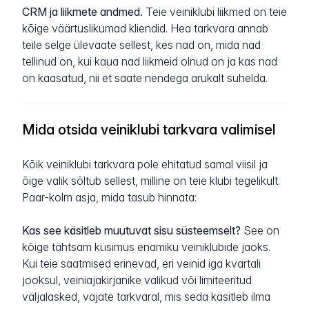
CRM ja liikmete andmed.
Teie veiniklubi liikmed on teie
kõige väärtuslikumad kliendid. Hea tarkvara annab
teile selge ülevaate sellest, kes nad on, mida nad
tellinud on, kui kaua nad liikmeid olnud on ja kas nad
on kaasatud, nii et saate nendega arukalt suhelda.
Mida otsida veiniklubi tarkvara valimisel
Kõik veiniklubi tarkvara pole ehitatud samal viisil ja
õige valik sõltub sellest, milline on teie klubi tegelikult.
Paar-kolm asja, mida tasub hinnata:
Kas see käsitleb muutuvat sisu süsteemselt?
See on
kõige tähtsam küsimus enamiku veiniklubide jaoks.
Kui teie saatmised erinevad, eri veinid iga kvartali
jooksul, veiniajakirjanike valikud või limiteeritud
väljalasked, vajate tarkvaral, mis seda käsitleb ilma