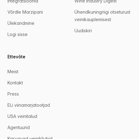
Integratsioonid
Wine Industry Digest
Võrdle Marzipani
Ühendkuningriigi otseturust
veinikauplemisest
Ülekandmine
Uudiskiri
Logi sisse
Ettevõte
Meist
Kontakt
Press
ELi viinamarjatootjad
USA veinitalud
Agentuurid
Kasvavad veinikliubid