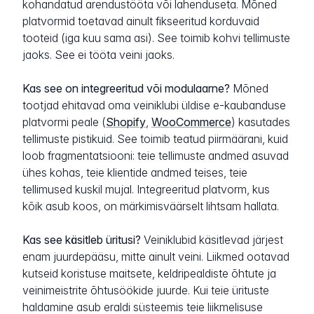
kohandatud arendustööta või lahenduseta. Mõned
platvormid toetavad ainult fikseeritud korduvaid
tooteid (iga kuu sama asi). See toimib kohvi tellimuste
jaoks. See ei tööta veini jaoks.
Kas see on integreeritud või modulaarne?
Mõned
tootjad ehitavad oma veiniklubi üldise e-kaubanduse
platvormi peale (
Shopify
,
WooCommerce
) kasutades
tellimuste pistikuid. See toimib teatud piirmäärani, kuid
loob fragmentatsiooni: teie tellimuste andmed asuvad
ühes kohas, teie klientide andmed teises, teie
tellimused kuskil mujal. Integreeritud platvorm, kus
kõik asub koos, on märkimisväärselt lihtsam hallata.
Kas see käsitleb üritusi?
Veiniklubid käsitlevad järjest
enam juurdepääsu, mitte ainult veini. Liikmed ootavad
kutseid koristuse maitsete, keldripealdiste õhtute ja
veinimeistrite õhtusöökide juurde. Kui teie ürituste
haldamine asub eraldi süsteemis teie liikmelisuse