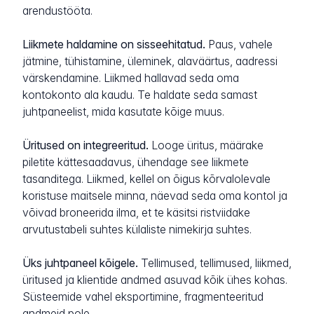
arendustööta.
Liikmete haldamine on sisseehitatud.
Paus, vahele
jätmine, tühistamine, üleminek, alaväärtus, aadressi
värskendamine. Liikmed hallavad seda oma
kontokonto ala kaudu. Te haldate seda samast
juhtpaneelist, mida kasutate kõige muus.
Üritused on integreeritud.
Looge üritus, määrake
piletite kättesaadavus, ühendage see liikmete
tasanditega. Liikmed, kellel on õigus kõrvalolevale
koristuse maitsele minna, näevad seda oma kontol ja
võivad broneerida ilma, et te käsitsi ristviidake
arvutustabeli suhtes külaliste nimekirja suhtes.
Üks juhtpaneel kõigele.
Tellimused, tellimused, liikmed,
üritused ja klientide andmed asuvad kõik ühes kohas.
Süsteemide vahel eksportimine, fragmenteeritud
andmeid pole.