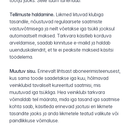
tootja jaoks. Selle tuum tähendab:
Tellimuste haldamine.
Liikmed liituvad klubiga
tasandile, nõustuvad regulaarsete saatmiste
vastuvõtmisega ja neilt võetakse iga tsükli jooksul
automaatselt maksed. Tarkvara käsitleb korduva
arveldamise, saadab kinnituse e-mailid ja haldab
uuenduskalendrit, et te ei peaksite makseid käsitsi
töödelema.
Muutuv sisu.
Erinevalt lihtsast aboneerimisteenusest,
kus sama toode saadetakse iga kuu, hõlmavad
veiniklubid tavaliselt kureeritud saatmisi, mis
muutuvad iga tsükliga. Hea veiniklubi tarkvara
võimaldab teil määrata, mida iga tasand iga saatmise
kohta saab, käsitleda erinevaid jaotusi eri liikmete
tasandite jaoks ja anda liikmetele teatud valikute või
paindlikkuse võimaluse.