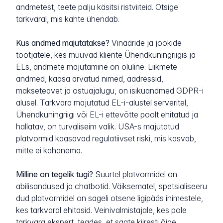
andmetest, teete palju käsitsi ristviiteid. Otsige
tarkvaral, mis kahte ühendab.
Kus andmed majutatakse?
Vinääride ja jookide
tootjatele, kes müüvad kliente Ühendkuningriigis ja
ELs, andmete majutamine on oluline. Liikmete
andmed, kaasa arvatud nimed, aadressid,
makseteavet ja ostuajalugu, on isikuandmed GDPR-i
alusel. Tarkvara majutatud EL-i-alustel serveritel,
Ühendkuningriigi või EL-i ettevõtte poolt ehitatud ja
hallatav, on turvaliseim valik. USA-s majutatud
platvormid kaasavad regulatiivset riski, mis kasvab,
mitte ei kahanema.
Milline on tegelik tugi?
Suurtel platvormidel on
abilisandused ja chatbotid. Väiksematel, spetsialiseeru
dud platvormidel on sageli otsene ligipääs inimestele,
kes tarkvaral ehitasid. Veinivalmistajale, kes pole
tarkvara ekspert, teades, et saate kiiresti õige