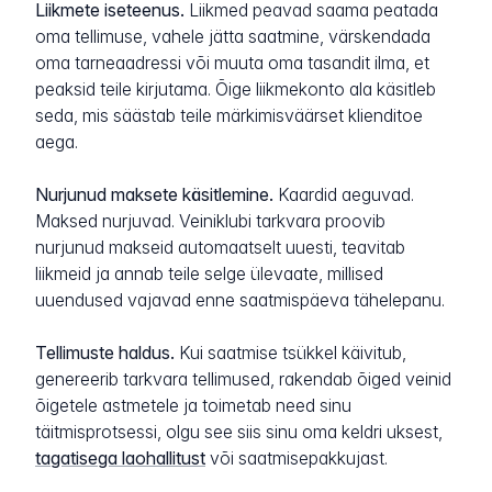
Liikmete iseteenus.
Liikmed peavad saama peatada
oma tellimuse, vahele jätta saatmine, värskendada
oma tarneaadressi või muuta oma tasandit ilma, et
peaksid teile kirjutama. Õige liikmekonto ala käsitleb
seda, mis säästab teile märkimisväärset klienditoe
aega.
Nurjunud maksete käsitlemine.
Kaardid aeguvad.
Maksed nurjuvad. Veiniklubi tarkvara proovib
nurjunud makseid automaatselt uuesti, teavitab
liikmeid ja annab teile selge ülevaate, millised
uuendused vajavad enne saatmispäeva tähelepanu.
Tellimuste haldus.
Kui saatmise tsükkel käivitub,
genereerib tarkvara tellimused, rakendab õiged veinid
õigetele astmetele ja toimetab need sinu
täitmisprotsessi, olgu see siis sinu oma keldri uksest,
tagatisega laohallitust
või saatmisepakkujast.