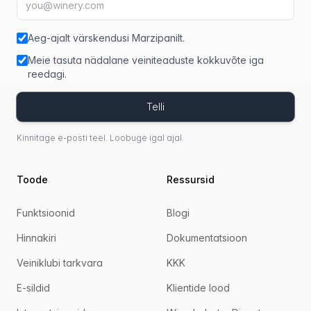
Aeg-ajalt värskendusi Marzipanilt.
Meie tasuta nädalane veiniteaduste kokkuvõte iga
reedagi.
Telli
Kinnitage e-posti teel. Loobuge igal ajal.
Toode
Ressursid
Funktsioonid
Blogi
Hinnakiri
Dokumentatsioon
Veiniklubi tarkvara
KKK
E-sildid
Klientide lood