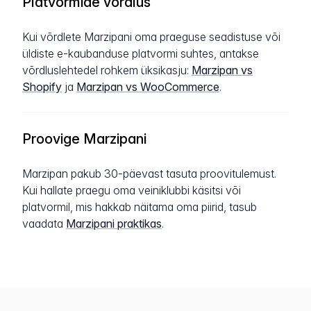
Platvormide võrdlus
Kui võrdlete Marzipani oma praeguse seadistuse või
üldiste e-kaubanduse platvormi suhtes, antakse
võrdluslehtedel rohkem üksikasju:
Marzipan vs
Shopify
ja
Marzipan vs WooCommerce
.
Proovige Marzipani
Marzipan pakub 30-päevast tasuta proovitulemust.
Kui hallate praegu oma veiniklubbi käsitsi või
platvormil, mis hakkab näitama oma piirid, tasub
vaadata
Marzipani praktikas
.