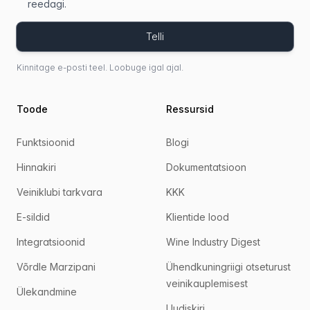
reedagi.
Telli
Kinnitage e-posti teel. Loobuge igal ajal.
Toode
Ressursid
Funktsioonid
Blogi
Hinnakiri
Dokumentatsioon
Veiniklubi tarkvara
KKK
E-sildid
Klientide lood
Integratsioonid
Wine Industry Digest
Võrdle Marzipani
Ühendkuningriigi otseturust
veinikauplemisest
Ülekandmine
Uudiskiri