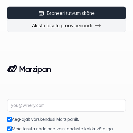
Broneeri tutvumiskõne
Alusta tasuta prooviperioodi
E-posti aadress
fir
Aeg-ajalt värskendusi Marzipanilt.
Meie tasuta nädalane veiniteaduste kokkuvõte iga