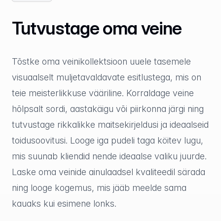
Tutvustage oma veine
Tõstke oma veinikollektsioon uuele tasemele
visuaalselt muljetavaldavate esitlustega, mis on
teie meisterlikkuse vääriline. Korraldage veine
hõlpsalt sordi, aastakäigu või piirkonna järgi ning
tutvustage rikkalikke maitsekirjeldusi ja ideaalseid
toidusoovitusi. Looge iga pudeli taga köitev lugu,
mis suunab kliendid nende ideaalse valiku juurde.
Laske oma veinide ainulaadsel kvaliteedil särada
ning looge kogemus, mis jääb meelde sama
kauaks kui esimene lonks.