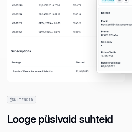
KLIENDID
Looge püsivaid suhteid