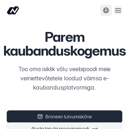
Ava 
Muuda keel
Parem
kaubanduskogemus
Too oma isiklik võlu veebipoodi meie
veiniettevõtetele loodud võimsa e-
kaubandusplatvormiga.
Broneeri tutvumiskõne
Alusta tasuta prooviperioodi