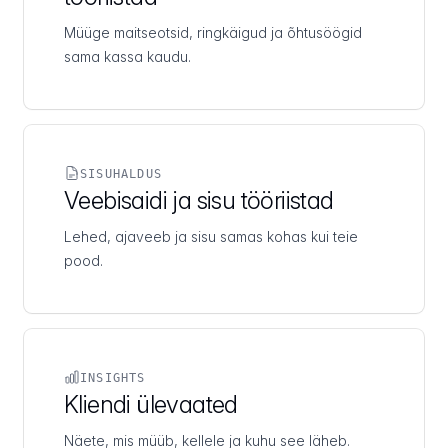
Müüge maitseotsid, ringkäigud ja õhtusöögid
sama kassa kaudu.
SISUHALDUS
Veebisaidi ja sisu tööriistad
Lehed, ajaveeb ja sisu samas kohas kui teie
pood.
INSIGHTS
Kliendi ülevaated
Näete, mis müüb, kellele ja kuhu see läheb.