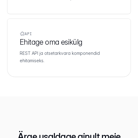
API
Ehitage oma esikülg
REST API ja otsetarkvara komponendid
ehitamiseks.
Ärge usaldage ainult meie