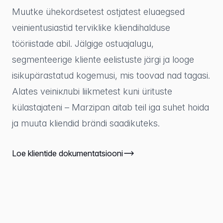
Muutke ühekordsetest ostjatest eluaegsed
veinientusiastid terviklike kliendihalduse
tööriistade abil. Jälgige ostuajalugu,
segmenteerige kliente eelistuste järgi ja looge
isikupärastatud kogemusi, mis toovad nad tagasi.
Alates veiniклubi liikmetest kuni ürituste
külastajateni – Marzipan aitab teil iga suhet hoida
ja muuta kliendid brändi saadikuteks.
Loe klientide dokumentatsiooni