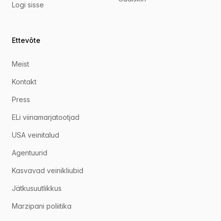
Logi sisse
Ettevõte
Meist
Kontakt
Press
ELi viinamarjatootjad
USA veinitalud
Agentuurid
Kasvavad veinikliubid
Jätkusuutlikkus
Marzipani poliitika