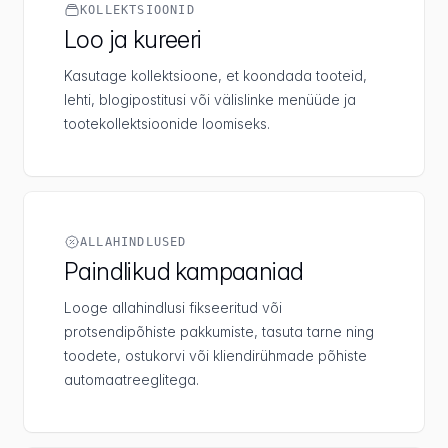
KOLLEKTSIOONID
Loo ja kureeri
Kasutage kollektsioone, et koondada tooteid,
lehti, blogipostitusi või välislinke menüüde ja
tootekollektsioonide loomiseks.
ALLAHINDLUSED
Paindlikud kampaaniad
Looge allahindlusi fikseeritud või
protsendipõhiste pakkumiste, tasuta tarne ning
toodete, ostukorvi või kliendirühmade põhiste
automaatreeglitega.