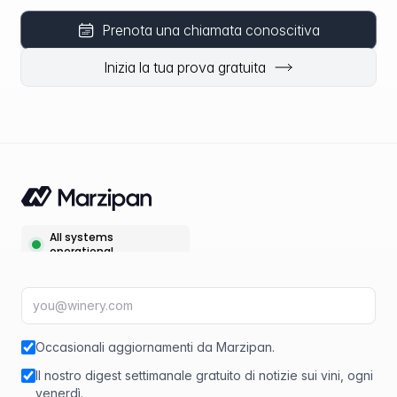
Prenota una chiamata conoscitiva
Inizia la tua prova gratuita
Indirizzo email
fir
Occasionali aggiornamenti da Marzipan.
Il nostro digest settimanale gratuito di notizie sui vini, ogni
venerdì.