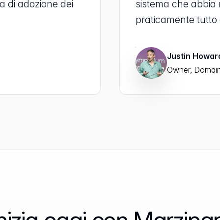
ta di adozione dei
sistema che abbia ma
praticamente tutto 
Justin Howa
Owner, Domain
nizia oggi con Marzipa