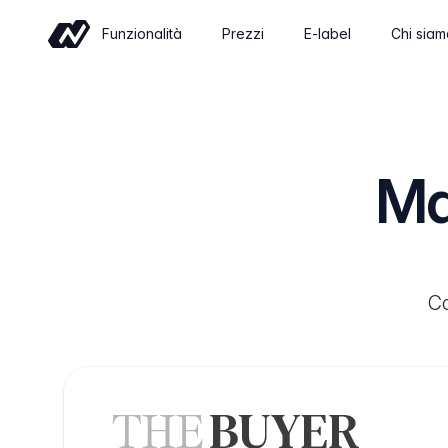
Funzionalità
Prezzi
E-label
Chi sia
Commerce
Sell wine online with a shop built for
wineries
Ma
Eventi
Sell tickets and manage tastings and
tours
Insights
Co
Revenue, retention and performance at
a glance