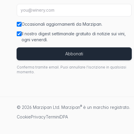
Indirizzo email
f
Occasionali aggiornamenti da Marzipan.
Il nostro digest settimanale gratuito di notizie sui vini,
ogni venerdì.
Abbonati
Conferma tramite email. Puoi annullare l'iscrizione in qualsiasi
momento.
®
© 2026 Marzipan Ltd.
Marzipan
è un marchio registrato.
Cookie
Privacy
Termini
DPA