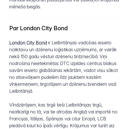
mēneša beigās.
Par London City Bond
London City Bond
ir Lielbritānijas vadošais iesieto
noliktavu un dzērienu loģistikas uzņēmums, ar vairāk
nekā 150 gadu vēsturi dzērienu tirdzniecībā. Viņi
nodrošina neietekmētas DTC izpildes centrus blakus
savām iesieto glabāšanas iekārtām, vadot visu sākot
no atsevišķiem pudelēm līdz jauktiem kastēm
vīnķermeņiem, tirgotājiem un dzērienu brendiem visā
Lielbritānijā.
Vīndzērājiem, kas tirgē tieši Lielbritānijas tirgū,
neatkarīgi no tā, vai tie atrodas Anglijā vai importē no
Francijas, Itālijas, Spānijas vai citur Eiropā, LCB
piedāvā kaut ko īpaši vērtīgu. Krājumus var turēt aiz