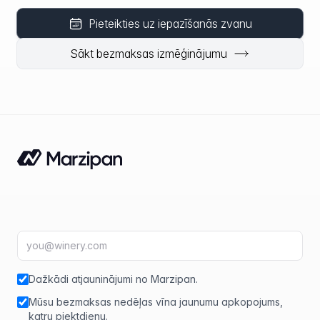
Pieteikties uz iepazīšanās zvanu
Sākt bezmaksas izmēģinājumu
E-pasta adrese
fir
Dažkādi atjauninājumi no Marzipan.
Mūsu bezmaksas nedēļas vīna jaunumu apkopojums,
katru piektdienu.