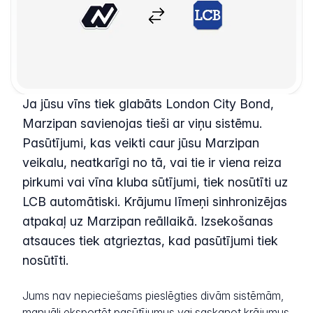
Ja jūsu vīns tiek glabāts London City Bond,
Marzipan savienojas tieši ar viņu sistēmu.
Pasūtījumi, kas veikti caur jūsu Marzipan
veikalu, neatkarīgi no tā, vai tie ir viena reiza
pirkumi vai vīna kluba sūtījumi, tiek nosūtīti uz
LCB automātiski. Krājumu līmeņi sinhronizējas
atpakaļ uz Marzipan reāllaikā. Izsekošanas
atsauces tiek atgrieztas, kad pasūtījumi tiek
nosūtīti.
Jums nav nepieciešams pieslēgties divām sistēmām,
manuāli eksportēt pasūtījumus vai saskaņot krājumus