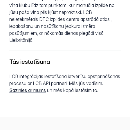
vīna klubu līdz tam punktam, kur manuāla izpilde no
jūsu paša vīna pils kļūst nepraktiski. LCB
neietekmētais DTC izpildes centrs apstrādā atlasi,
iepakošanu un nosūtīšanu jebkura izmēra
pasūtījumiem, ar nākamās dienas piegādi visā
Lielbritānijā.
Tās iestatīšana
LCB integrācijas iestatīšana ietver īsu apstiprināšanas
procesu ar LCB API partneri. Mēs jūs vadīsim.
Sazinies ar mums
un mēs kopā iestāsim to.