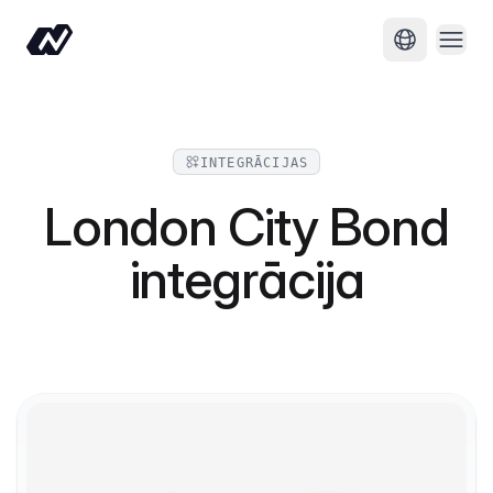
Atvēr
Mainīt val
INTEGRĀCIJAS
London City Bond
integrācija