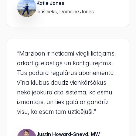
Katie Jones
Īpašnieks, Domaine Jones
“Marzipan ir neticami viegli lietojams,
ārkārtīgi elastīgs un konfigurējams.
Tas padara regulārus abonementu
vīna klubus daudz vienkāršākus
nekā jebkura cita sistēma, ko esmu
izmantojis, un tiek galā ar gandrīz
visu, ko esam tam uzticējuši.”
Justin Howard-Sneyd, MW