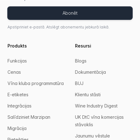
Abonēt
Apstipriniet e-pastā. Atslēgt abonementu jebkurā laikā.
Produkts
Resursi
Funkcijas
Blogs
Cenas
Dokumentācija
Vīna kluba programmatūra
BUJ
E-etiketes
Klientu stāsti
Integrācijas
Wine Industry Digest
Salīdziniet Marzipan
UK DtC vīna komercijas
stāvoklis
Migrācija
Jaunumu vēstule
Pieteikties