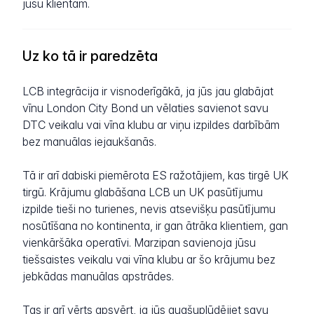
jūsu klientam.
Uz ko tā ir paredzēta
LCB integrācija ir visnoderīgākā, ja jūs jau glabājat
vīnu London City Bond un vēlaties savienot savu
DTC veikalu vai vīna klubu ar viņu izpildes darbībām
bez manuālas iejaukšanās.
Tā ir arī dabiski piemērota ES ražotājiem, kas tirgē UK
tirgū. Krājumu glabāšana LCB un UK pasūtījumu
izpilde tieši no turienes, nevis atsevišķu pasūtījumu
nosūtīšana no kontinenta, ir gan ātrāka klientiem, gan
vienkāršāka operatīvi. Marzipan savienoja jūsu
tiešsaistes veikalu vai vīna klubu ar šo krājumu bez
jebkādas manuālas apstrādes.
Tas ir arī vērts apsvērt, ja jūs augšuplūdējiet savu