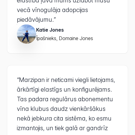
elastība ļāva mums uzlabot mūsu
vecā vīnogulāja adopcijas
piedāvājumu.”
Katie Jones
Īpašnieks, Domaine Jones
“Marzipan ir neticami viegli lietojams,
ārkārtīgi elastīgs un konfigurējams.
Tas padara regulārus abonementu
vīna klubus daudz vienkāršākus
nekā jebkura cita sistēma, ko esmu
izmantojis, un tiek galā ar gandrīz