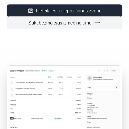
Pieteikties uz iepazīšanās zvanu
Sākt bezmaksas izmēģinājumu