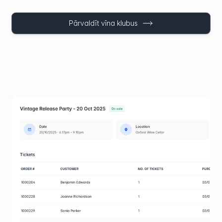
Pārvaldīt vīna klubus