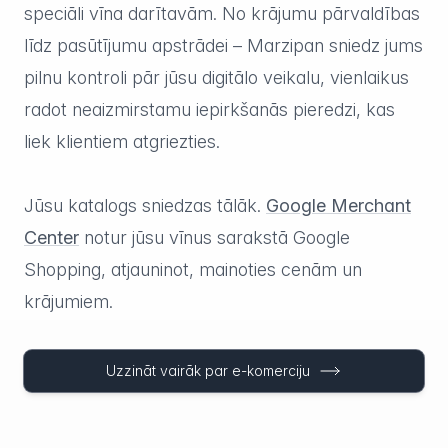
speciāli vīna darītavām. No krājumu pārvaldības
līdz pasūtījumu apstrādei – Marzipan sniedz jums
pilnu kontroli pār jūsu digitālo veikalu, vienlaikus
radot neaizmirstamu iepirkšanās pieredzi, kas
liek klientiem atgriezties.
Jūsu katalogs sniedzas tālāk.
Google Merchant
Center
notur jūsu vīnus sarakstā Google
Shopping, atjauninot, mainoties cenām un
krājumiem.
Uzzināt vairāk par e-komerciju