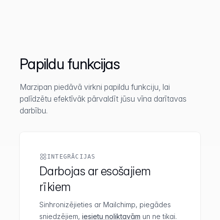
Papildu funkcijas
Marzipan piedāvā virkni papildu funkciju, lai
palīdzētu efektīvāk pārvaldīt jūsu vīna darītavas
darbību.
INTEGRĀCIJAS
Darbojas ar esošajiem
rīkiem
Sinhronizējieties ar Mailchimp, piegādes
sniedzējiem,
iesietu noliktavām
un ne tikai.