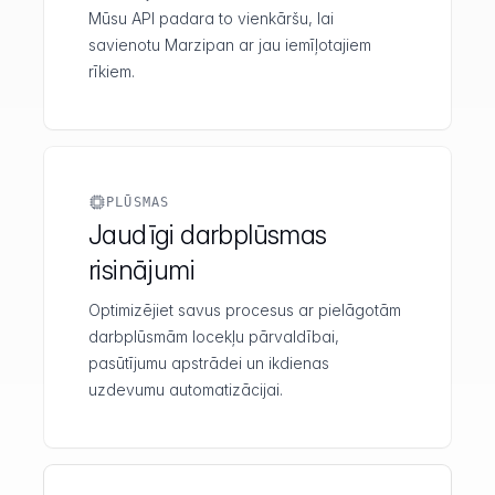
Mūsu API padara to vienkāršu, lai
savienotu Marzipan ar jau iemīļotajiem
rīkiem.
PLŪSMAS
Jaudīgi darbplūsmas
risinājumi
Optimizējiet savus procesus ar pielāgotām
darbplūsmām locekļu pārvaldībai,
pasūtījumu apstrādei un ikdienas
uzdevumu automatizācijai.