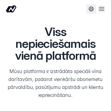
Atvēr
Mainīt val
Viss
nepieciešamais
vienā platformā
Mūsu platforma ir izstrādāta speciāli vīna
darītavām, padarot vienkāršu abonemetu
pārvaldību, pasūtījumu apstrādi un klientu
iepriecināšanu.