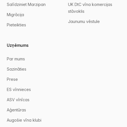
Salīdziniet Marzipan
UK DtC vīna komercijas
stāvoklis
Migrācija
Jaunumu vēstule
Pieteikties
Uzņēmums
Par mums
Sazināties
Prese
ES vīnnieces
ASV vīnīcas
Aģentūras
Augošie vīna klubi