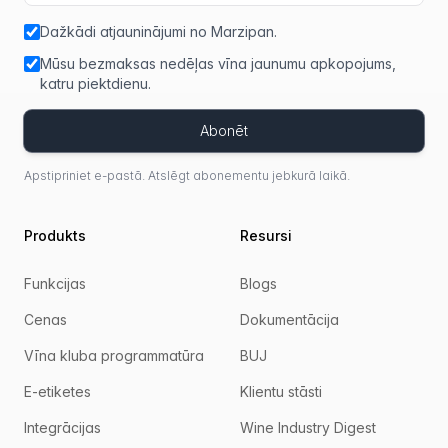
Dažkādi atjauninājumi no Marzipan.
Mūsu bezmaksas nedēļas vīna jaunumu apkopojums,
katru piektdienu.
Abonēt
Apstipriniet e-pastā. Atslēgt abonementu jebkurā laikā.
Produkts
Resursi
Funkcijas
Blogs
Cenas
Dokumentācija
Vīna kluba programmatūra
BUJ
E-etiketes
Klientu stāsti
Integrācijas
Wine Industry Digest