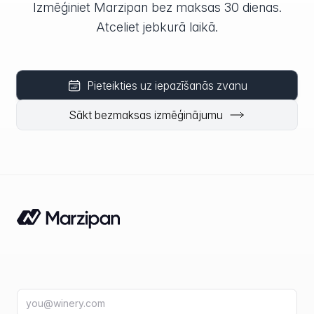
Izmēģiniet Marzipan bez maksas 30 dienas.
Atceliet jebkurā laikā.
Pieteikties uz iepazīšanās zvanu
Sākt bezmaksas izmēģinājumu
E-pasta adrese
fir