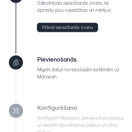
Sākotnējais iepazīšanās zvans, lai
izprastu jūsu vajadzības un mērķus.
Plānot iepazīšanās zvanu
Pievienošanās
Migrēt datus no esošajām sistēmām uz
Marzipan.
Konfigurēšana
Konfigurēt Marzipan, pievienot produktus
un iestatīt abonēšanas plānus un vīna