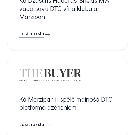
Kā Džastins Hauards-Sneids MW
vada savu DTC vīna klubu ar
Marzipan
Lasīt rakstu
Kā Marzipan ir spēlē mainošā DTC
platforma dzērieniem
Lasīt rakstu