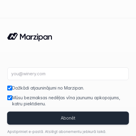
E-pasta adrese
fir
Dažkādi atjauninājumi no Marzipan.
Mūsu bezmaksas nedēļas vīna jaunumu apkopojums,
katru piektdienu.
Abonēt
Apstipriniet e-pastā. Atslēgt abonementu jebkurā laikā.