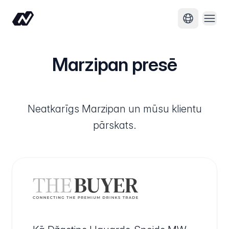
Atvēr
Mainīt val
Marzipan presē
Neatkarīgs Marzipan un mūsu klientu
pārskats.