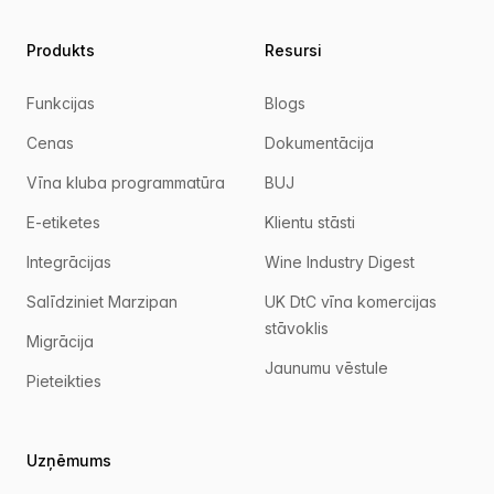
Produkts
Resursi
Funkcijas
Blogs
Cenas
Dokumentācija
Vīna kluba programmatūra
BUJ
E-etiketes
Klientu stāsti
Integrācijas
Wine Industry Digest
Salīdziniet Marzipan
UK DtC vīna komercijas
stāvoklis
Migrācija
Jaunumu vēstule
Pieteikties
Uzņēmums