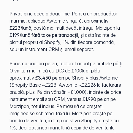
Privați bine acea a doua linie. Pentru un producător
mai mic, aplicația Awtomic singură, aproximativ
£223/lună
, costă mai mult decât întregul Marzipan la
£199/lună fără taxe pe tranzacții
, și asta înainte de
planul propriu al Shopify, 1% din fiecare comandă,
sau un instrument CRM și email separat.
Punerea unui an pe ea, facturat anual pe ambele părți.
O vinituri mai mică cu DtC de £100k ar plăti
aproximativ
£3.450 pe an
pe Shopify plus Awtomic
(Shopify Basic ~£228, Awtomic ~£2.226 la facturare
anuală, plus 1% din vânzări ~£1.000), înainte de orice
instrument email sau CRM, versus
£1.990 pe an
pe
Marzipan, totul inclus. Pe măsură ce creșteți,
imaginea se schimbă: taxa lui Marzipan crește pe
banda de venituri, în timp ce stiva Shopify crește cu
1%, deci opțiunea mai ieftină depinde de veniturile