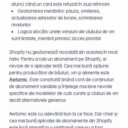
atunci când un card este refuzat în ziua reînnoirii
Gestionarea membrilor: pauza, omiterea,
actualizarea adreselor de livrare, schimbarea
nivelurilor
Logica alocării: unele versiuni ale clubului de vin
sunt limitate, membrii primesc acces prioritar
Shopify nu gestionează niciodată din acestea în mod
nativ. Pentru a rula un abonament pe Shopify, ai
nevoie de o aplicație terță. Cea mai bună opțiune
pentru producători de băuturi, vin și alimente este
Awtomic
. Este construită ținând cont de conținuturi
de abonament variabile și înțelege mai bine nevoile
specifice ale modelelor de cutii curate și cluburi de vin
decât alternativele generice.
Awtomic este cu adevărat bun la ce face. Dar chiar și
cea mai bună aplicație de abonamente din Shopify
este încă atașată la o platformă care nu a fost