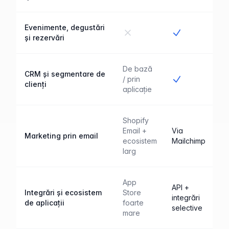
Evenimente, degustări
Nu
Da
și rezervări
De bază
CRM și segmentare de
Da
/ prin
clienți
aplicație
Shopify
Email +
Via
Marketing prin email
ecosistem
Mailchimp
larg
App
API +
Integrări și ecosistem
Store
integrări
de aplicații
foarte
selective
mare