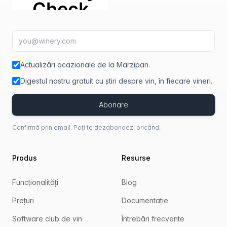
Adresă de e-mail
fir
Actualizări ocazionale de la Marzipan.
Digestul nostru gratuit cu știri despre vin, în fiecare vineri.
Abonare
Confirmă prin email. Poți te dezabonaezi oricând.
Produs
Resurse
Funcționalități
Blog
Prețuri
Documentație
Software club de vin
Întrebări frecvente