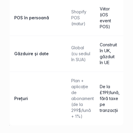
Viitor
Shopify
(iOS
POS în persoană
POS
event
(matur)
POS)
Construit
Global
în UK,
Găzduire și date
(cu sediul
găzduit
în SUA)
în UE
Plan +
aplicație
De la
de
£199/lună,
Prețuri
abonament
fără taxe
(de la
pe
299$/lună
tranzacții
+ 1%)