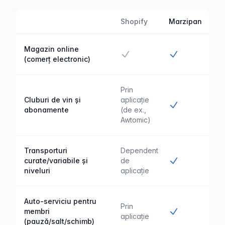
Shopify
Marzipan
Caracteristică
Marzipan comparat cu Shopify
Magazin online
Da
Da
(comerț electronic)
Prin
Cluburi de vin și
aplicație
Da
abonamente
(de ex.,
Awtomic)
Transporturi
Dependent
Da
curate/variabile și
de
niveluri
aplicație
Auto-serviciu pentru
Prin
Da
membri
aplicație
(pauză/salt/schimb)