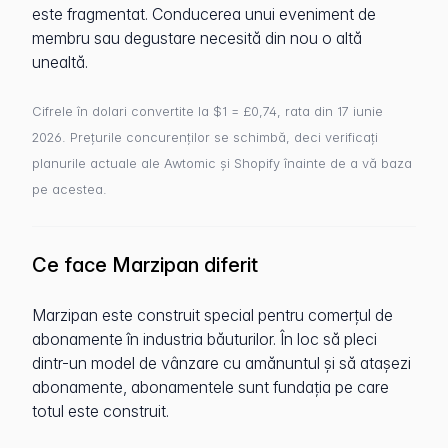
este fragmentat. Conducerea unui eveniment de
membru sau degustare necesită din nou o altă
unealtă.
Cifrele în dolari convertite la $1 = £0,74, rata din 17 iunie
2026. Prețurile concurenților se schimbă, deci verificați
planurile actuale ale Awtomic și Shopify înainte de a vă baza
pe acestea.
Ce face Marzipan diferit
Marzipan este construit special pentru comerțul de
abonamente în industria băuturilor. În loc să pleci
dintr-un model de vânzare cu amănuntul și să atașezi
abonamente, abonamentele sunt fundația pe care
totul este construit.