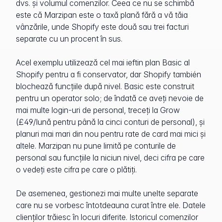
dvs. și volumul comenzilor. Ceea ce nu se schimbă
este că Marzipan este o taxă plană fără a vă tăia
vânzările, unde Shopify este două sau trei facturi
separate cu un procent în sus.
Acel exemplu utilizează cel mai ieftin plan Basic al
Shopify pentru a fi conservator, dar Shopify también
blochează funcțiile după nivel. Basic este construit
pentru un operator solo; de îndată ce aveți nevoie de
mai multe login-uri de personal, treceți la Grow
(£49/lună pentru până la cinci conturi de personal), și
planuri mai mari din nou pentru rate de card mai mici și
altele. Marzipan nu pune limită pe conturile de
personal sau funcțiile la niciun nivel, deci cifra pe care
o vedeți este cifra pe care o plătiți.
De asemenea, gestionezi mai multe unelte separate
care nu se vorbesc întotdeauna curat între ele. Datele
clienților trăiesc în locuri diferite. Istoricul comenzilor