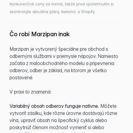
Konkurenčné ceny sa menia, takže pred spoliehnutím si
skontrolujte aktuálne plány Awtomic a Shopify.
Čo robí Marzipan inak
Marzipan je vytvorený špeciálne pre obchod s
odbernými službami v priemysle nápojov. Namiesto
začatia z maloobchodného modelu a pripevnenia
odberov, odber je základ, na ktorom je všetko
postavené.
V praxi to znamená:
Variabilný obsah odberov funguje natívne.
Môžete
vytvoriť zásilku, kde rôzne úrovne dostávajú rôzne
vína, upraviť obsah na špecifický cyklus alebo
poskytnúť členom možnosť vymeniť si alebo