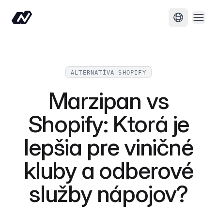
Otvo
Zmeniť jaz
ALTERNATÍVA SHOPIFY
Marzipan vs
Shopify: Ktorá je
lepšia pre viničné
kluby a odberové
služby nápojov?