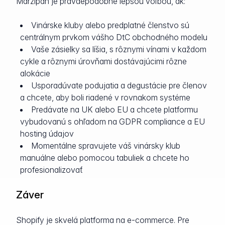
Marzipan je pravdepodobne lepšou voľbou, ak:
Vinárske kluby alebo predplatné členstvo sú
centrálnym prvkom vášho DtC obchodného modelu
Vaše zásielky sa líšia, s rôznymi vínami v každom
cykle a rôznymi úrovňami dostávajúcimi rôzne
alokácie
Usporadúvate podujatia a degustácie pre členov
a chcete, aby boli riadené v rovnakom systéme
Predávate na UK alebo EU a chcete platformu
vybudovanú s ohľadom na GDPR compliance a EU
hosting údajov
Momentálne spravujete váš vinársky klub
manuálne alebo pomocou tabuliek a chcete ho
profesionalizovať
Záver
Shopify je skvelá platforma na e-commerce. Pre