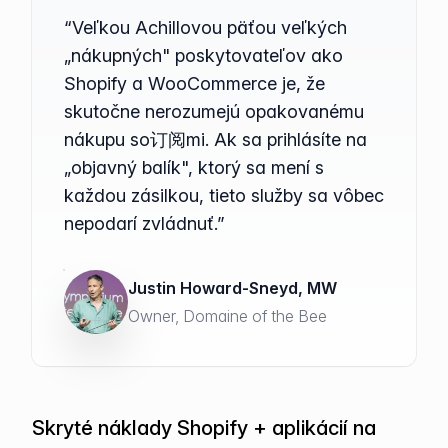
“Veľkou Achillovou päťou veľkých
„nákupných" poskytovateľov ako
Shopify a WooCommerce je, že
skutočne nerozumejú opakovanému
nákupu so订阅mi. Ak sa prihlásíte na
„objavný balík", ktorý sa mení s
každou zásilkou, tieto služby sa vôbec
nepodarí zvládnuť.”
Justin Howard-Sneyd, MW
Owner, Domaine of the Bee
Skryté náklady Shopify + aplikácií na