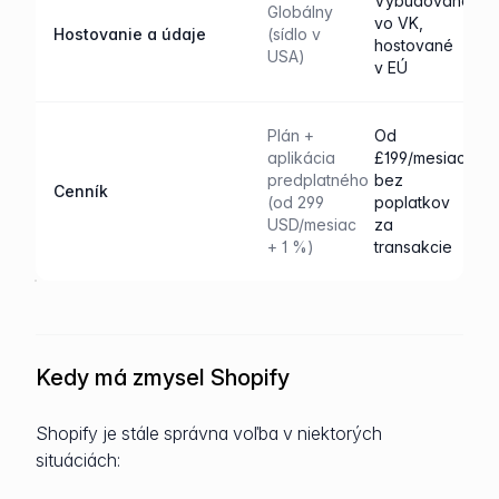
Vybudované
Globálny
vo VK,
Hostovanie a údaje
(sídlo v
hostované
USA)
v EÚ
Plán +
Od
aplikácia
£199/mesiac,
predplatného
bez
Cenník
(od 299
poplatkov
USD/mesiac
za
+ 1 %)
transakcie
Kedy má zmysel Shopify
Shopify je stále správna voľba v niektorých
situáciách: