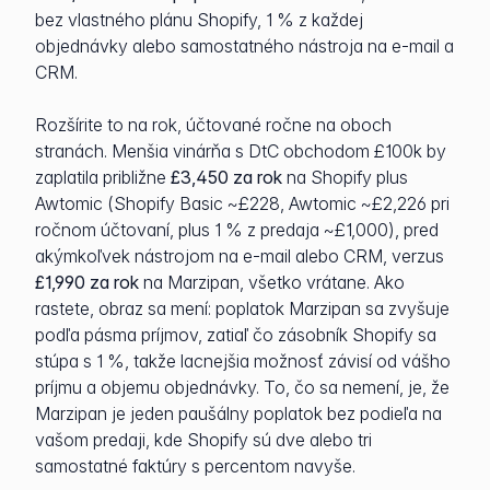
bez vlastného plánu Shopify, 1 % z každej
objednávky alebo samostatného nástroja na e-mail a
CRM.
Rozšírite to na rok, účtované ročne na oboch
stranách. Menšia vinárňa s DtC obchodom £100k by
zaplatila približne
£3,450 za rok
na Shopify plus
Awtomic (Shopify Basic ~£228, Awtomic ~£2,226 pri
ročnom účtovaní, plus 1 % z predaja ~£1,000), pred
akýmkoľvek nástrojom na e-mail alebo CRM, verzus
£1,990 za rok
na Marzipan, všetko vrátane. Ako
rastete, obraz sa mení: poplatok Marzipan sa zvyšuje
podľa pásma príjmov, zatiaľ čo zásobník Shopify sa
stúpa s 1 %, takže lacnejšia možnosť závisí od vášho
príjmu a objemu objednávky. To, čo sa nemení, je, že
Marzipan je jeden paušálny poplatok bez podieľa na
vašom predaji, kde Shopify sú dve alebo tri
samostatné faktúry s percentom navyše.