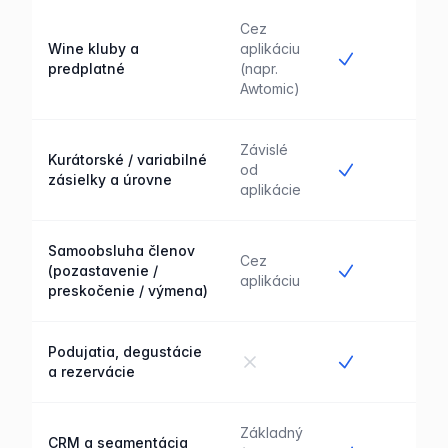
Cez
Wine kluby a
aplikáciu
Áno
predplatné
(napr.
Awtomic)
Závislé
Kurátorské / variabilné
Áno
od
zásielky a úrovne
aplikácie
Samoobsluha členov
Cez
Áno
(pozastavenie /
aplikáciu
preskočenie / výmena)
Podujatia, degustácie
Nie
Áno
a rezervácie
Základný
CRM a segmentácia