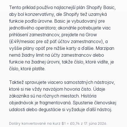
Tento príklad používa najlacnejší plán Shopify Basic,
aby bol konzervatívny, ale Shopify tiež uzamyká
funkcie podľa úrovne. Basic je vybudovaný pre
jednotlivého operátora; akonáhle potrebujete viac
prihlásení zamestnancov, prejdete na Grow
(£49/mesiac pre až päť účtov zamestnancov), a
vyššie plány opäť pre nižšie karty a ďalšie. Marzipan
nemá žiadny limit na účty zamestnancov alebo
funkcie na žiadnej úrovni, takže číslo, ktoré vidíte, je
číslo, ktoré platíte.
Taktiež spravujete viacero samostatných nástrojov,
ktoré si nie vždy navzájom hovoria čisto. Údaje
zákazníka sú na rôznych miestach. História
objednávok je fragmentovaná. Spustenie členovskej
udalosti alebo degustácie si vyžaduje ďalší nástroj.
Doláry konvertované na kurz $1 = £0,74 z 17. júna 2026.