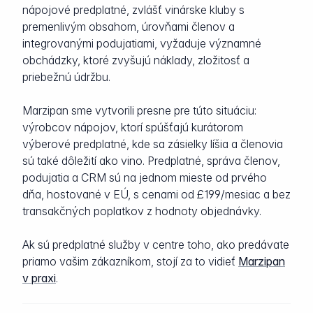
nápojové predplatné, zvlášť vinárske kluby s
premenlivým obsahom, úrovňami členov a
integrovanými podujatiami, vyžaduje významné
obchádzky, ktoré zvyšujú náklady, zložitosť a
priebežnú údržbu.
Marzipan sme vytvorili presne pre túto situáciu:
výrobcov nápojov, ktorí spúšťajú kurátorom
výberové predplatné, kde sa zásielky líšia a členovia
sú také dôležití ako vino. Predplatné, správa členov,
podujatia a CRM sú na jednom mieste od prvého
dňa, hostované v EÚ, s cenami od £199/mesiac a bez
transakčných poplatkov z hodnoty objednávky.
Ak sú predplatné služby v centre toho, ako predávate
priamo vašim zákazníkom, stojí za to vidieť
Marzipan
v praxi
.