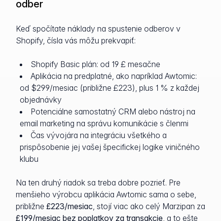
odber
Keď spočítate náklady na spustenie odberov v
Shopify, čísla vás môžu prekvapiť:
Shopify Basic plán: od 19 £ mesačne
Aplikácia na predplatné, ako napríklad Awtomic:
od $299/mesiac (približne £223), plus 1 % z každej
objednávky
Potenciálne samostatný CRM alebo nástroj na
email marketing na správu komunikácie s členmi
Čas vývojára na integráciu všetkého a
prispôsobenie jej vašej špecifickej logike viničného
klubu
Na ten druhý riadok sa treba dobre pozrieť. Pre
menšieho výrobcu aplikácia Awtomic sama o sebe,
približne
£223/mesiac
, stojí viac ako celý Marzipan za
£199/mesiac bez poplatkov za transakcie
, a to ešte