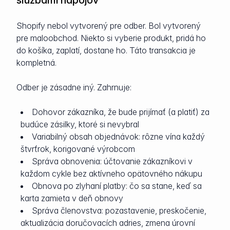
službami nápojov
Shopify nebol vytvorený pre odber. Bol vytvorený
pre maloobchod. Niekto si vyberie produkt, pridá ho
do košíka, zaplatí, dostane ho. Táto transakcia je
kompletná.
Odber je zásadne iný. Zahrnuje:
Dohovor zákazníka, že bude prijímať (a platiť) za
budúce zásilky, ktoré si nevybral
Variabilný obsah objednávok: rôzne vína každý
štvrťrok, korigované výrobcom
Správa obnovenia: účtovanie zákazníkovi v
každom cykle bez aktívneho opätovného nákupu
Obnova po zlyhaní platby: čo sa stane, keď sa
karta zamieta v deň obnovy
Správa členovstva: pozastavenie, preskočenie,
aktualizácia doručovacích adries, zmena úrovní