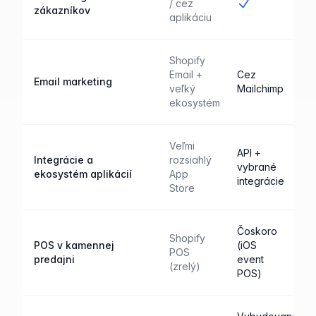
Áno
/ cez
zákazníkov
aplikáciu
Shopify
Email +
Cez
Email marketing
veľký
Mailchimp
ekosystém
Veľmi
API +
Integrácie a
rozsiahlý
vybrané
ekosystém aplikácií
App
integrácie
Store
Čoskoro
Shopify
POS v kamennej
(iOS
POS
predajni
event
(zrelý)
POS)