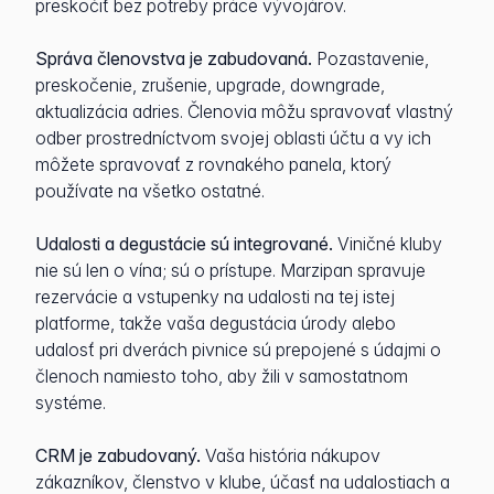
preskočiť bez potreby práce vývojárov.
Správa členovstva je zabudovaná.
Pozastavenie,
preskočenie, zrušenie, upgrade, downgrade,
aktualizácia adries. Členovia môžu spravovať vlastný
odber prostredníctvom svojej oblasti účtu a vy ich
môžete spravovať z rovnakého panela, ktorý
používate na všetko ostatné.
Udalosti a degustácie sú integrované.
Viničné kluby
nie sú len o vína; sú o prístupe. Marzipan spravuje
rezervácie a vstupenky na udalosti na tej istej
platforme, takže vaša degustácia úrody alebo
udalosť pri dverách pivnice sú prepojené s údajmi o
členoch namiesto toho, aby žili v samostatnom
systéme.
CRM je zabudovaný.
Vaša história nákupov
zákazníkov, členstvo v klube, účasť na udalostiach a