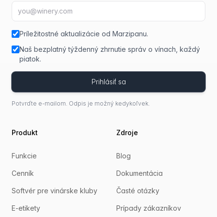
E-mailová adresa
fir
Príležitostné aktualizácie od Marzipanu.
Naš bezplatný týždenný zhrnutie správ o vínach, každý
piatok.
Prihlásiť sa
Potvrďte e-mailom. Odpis je možný kedykoľvek.
Produkt
Zdroje
Funkcie
Blog
Cenník
Dokumentácia
Softvér pre vinárske kluby
Časté otázky
E-etikety
Prípady zákazníkov