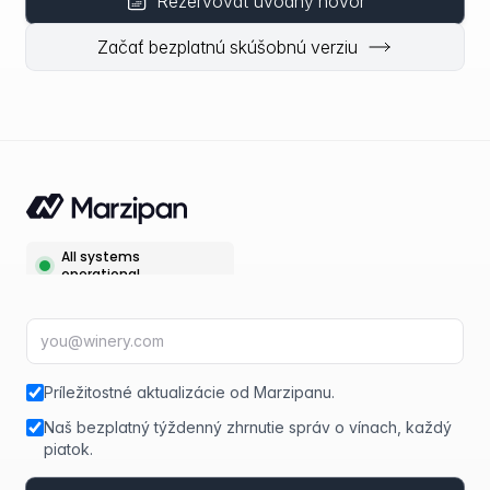
Rezervovať úvodný hovor
Začať bezplatnú skúšobnú verziu
E-mailová adresa
fir
Príležitostné aktualizácie od Marzipanu.
Naš bezplatný týždenný zhrnutie správ o vínach, každý
piatok.