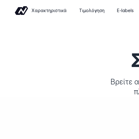
Χαρακτηριστικά
Τιμολόγηση
E-labels
Commerce
Sell wine online with a shop built for
wineries
Events
Sell tickets and manage tastings and
tours
Βρείτε 
π
Insights
Revenue, retention and performance at
a glance