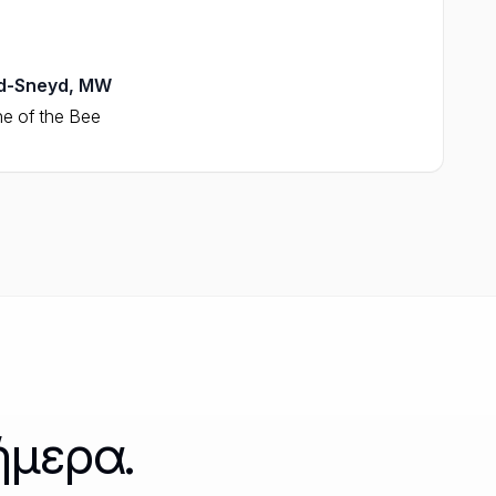
rd-Sneyd, MW
e of the Bee
ήμερα.