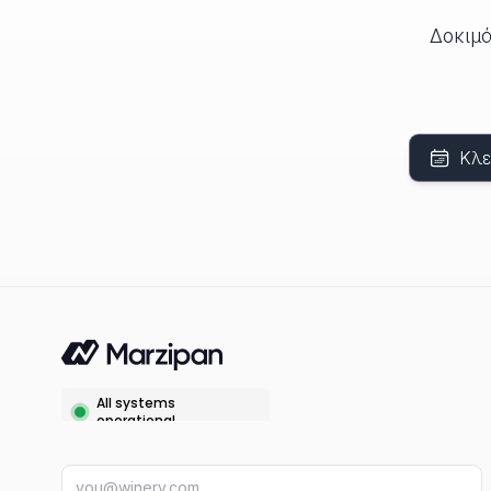
Δοκιμά
Κλε
Διεύθυνση email
f