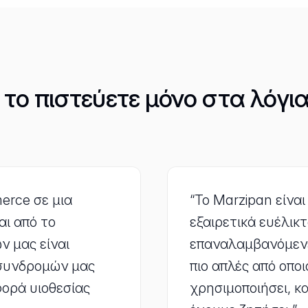
το πιστεύετε μόνο στα λόγι
rce σε μια
“Το Marzipan είνα
ι από το
εξαιρετικά ευέλικτ
ν μας είναι
επαναλαμβανόμενε
 συνδρομών μας
πιο απλές από οπ
ορά υιοθεσίας
χρησιμοποιήσει, κα