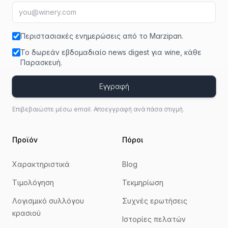
Διεύθυνση email
fir
Περιστασιακές ενημερώσεις από το Marzipan.
Το δωρεάν εβδομαδιαίο news digest για wine, κάθε
Παρασκευή.
Εγγραφή
Επιβεβαιώστε μέσω email. Αποεγγραφή ανά πάσα στιγμή.
Προϊόν
Πόροι
Χαρακτηριστικά
Blog
Τιμολόγηση
Τεκμηρίωση
Λογισμικό συλλόγου
Συχνές ερωτήσεις
κρασιού
Ιστορίες πελατών