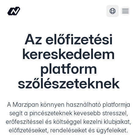
Menü
Nyelv módo
Az előfizetési
kereskedelem
platform
szőlészeteknek
A Marzipan könnyen használható platformja
segít a pincészeteknek kevesebb stresszel,
erőfeszítéssel és költséggel kezelni klubjaikat,
előfizetéseiket, rendeléseiket és ügyfeleiket.