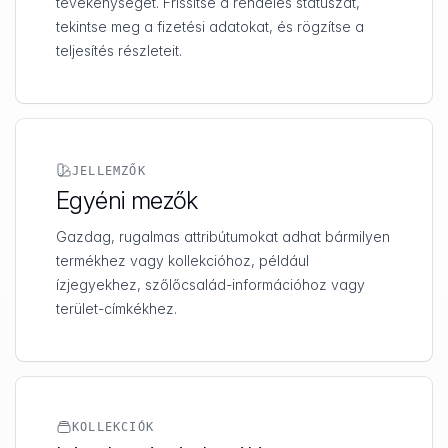
tevékenységet. Frissítse a rendelés státuszát,
tekintse meg a fizetési adatokat, és rögzítse a
teljesítés részleteit.
JELLEMZŐK
Egyéni mezők
Gazdag, rugalmas attribútumokat adhat bármilyen
termékhez vagy kollekcióhoz, például
ízjegyekhez, szőlőcsalád-információhoz vagy
terület-címkékhez.
KOLLEKCIÓK