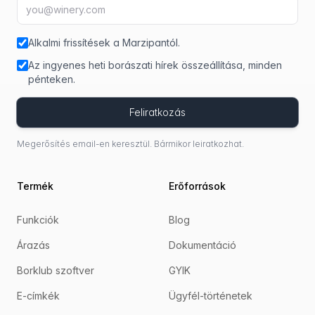
E-mail-cím
fir
Alkalmi frissítések a Marzipantól.
Az ingyenes heti borászati hírek összeállítása, minden
pénteken.
Feliratkozás
Megerősítés email-en keresztül. Bármikor leiratkozhat.
Termék
Erőforrások
Funkciók
Blog
Árazás
Dokumentáció
Borklub szoftver
GYIK
E-címkék
Ügyfél-történetek