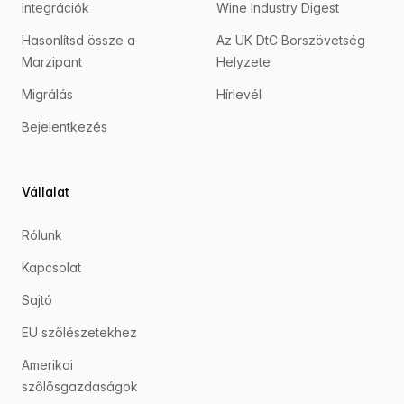
Integrációk
Wine Industry Digest
Hasonlítsd össze a
Az UK DtC Borszövetség
Marzipant
Helyzete
Migrálás
Hírlevél
Bejelentkezés
Vállalat
Rólunk
Kapcsolat
Sajtó
EU szőlészetekhez
Amerikai
szőlősgazdaságok